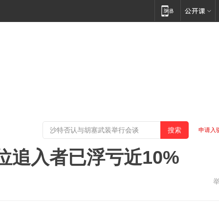
申请入
位追入者已浮亏近10%