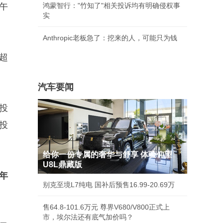
下午
鸿蒙智行："竹知了"相关投诉均有明确侵权事
实
Anthropic老板急了：挖来的人，可能只为钱
超
汽车要闻
投
投
给你一份专属的奢华与舒享 体验仰望
U8L鼎藏版
年
别克至境L7纯电 国补后预售16.99-20.69万
。
售64.8-101.6万元 尊界V680/V800正式上
市，埃尔法还有底气加价吗？