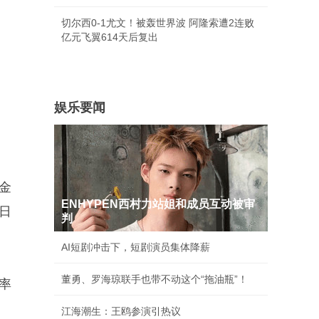
切尔西0-1尤文！被轰世界波 阿隆索遭2连败
亿元飞翼614天后复出
娱乐要闻
金
ENHYPEN西村力站姐和成员互动被审
1日
判
AI短剧冲击下，短剧演员集体降薪
董勇、罗海琼联手也带不动这个“拖油瓶”！
率
江海潮生：王鸥参演引热议