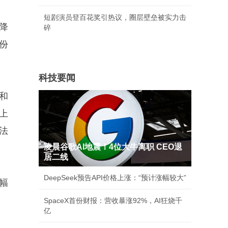
短剧演员登百花奖引热议，圈层壁垒被实力击
降
碎
份
。
科技要闻
和
上
法
凌晨谷歌AI地震！4位大牛离职 CEO退
居二线
DeepSeek预告API价格上涨：“预计涨幅较大”
幅
SpaceX首份财报：营收暴涨92%，AI狂烧千
亿