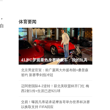
，
体育要闻
自
41岁C罗观看热身赛晒豪车：我的玩具
北京男篮官宣：前广厦两大外援布朗+桑普森
签约 新赛季剑指冲冠
迈阿密国际4-2逆转！获北美联盟杯开门红 梅
西2射1传+生涯已进921球
交易！曝因凡蒂诺承诺摩洛哥举办世界杯决赛
以换取支持 FIFA回应