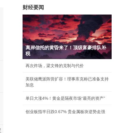
财经要闻
离岸信托的黄昏来了！顶级富豪排队补
税
再次炸场，梁文锋的克制与代价
美联储鹰派阵营扩容！理事库克称已准备支持
加息
单日大涨4%！黄金是隔夜市场“最亮的资产”
创业板指半日跌0.67% 贵金属板块逆势走强