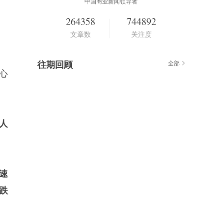
中国商业新闻领导者
264358
744892
文章数
关注度
往期回顾
全部
惊心
人
速
跌