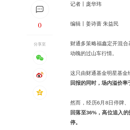
记者丨庞华玮
0
编辑丨姜诗蔷 朱益民
财通多策略福鑫定开混合基
分享至
动魄的过山车行情。
这只由财通基金明星基金经
回报的同时，场内溢价率于
然而，经历6月8日停牌、
回落至36%，高位追入的
停。