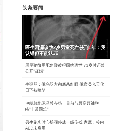
头条要闻
医生因漏诊致2岁男童死亡获刑1年：我
认错但不能认罪
周星驰御用配角黎彼得因病离世 73岁时还曾
公开"征婚"
牛弹琴：俄乌双方彻底杀红眼 俄官员光天化
日下被暗杀
伊朗总统佩泽希齐扬：目前与最高领袖联
络"非常困难"
男生跑步时心脏骤停成一级伤残 家属：校内
AED未启用