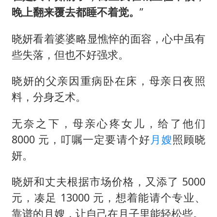
晚上翻来覆去都睡不着觉。
”
晓妍看着婆婆略显憔悴的面容，心中虽有
些失落，但也不好强求。
晓妍的父亲因重病卧在床，母亲日夜照
料，分身乏术。
无奈之下，母亲心疼女儿，给了他们
8000 元，叮嘱一定要请个好
月嫂
照顾晓
妍。
晓妍和丈夫根据市场价格，又添了 5000
元，凑足 13000 元，想着能请个专业、
靠谱的月嫂，让自己在月子里能轻松些。