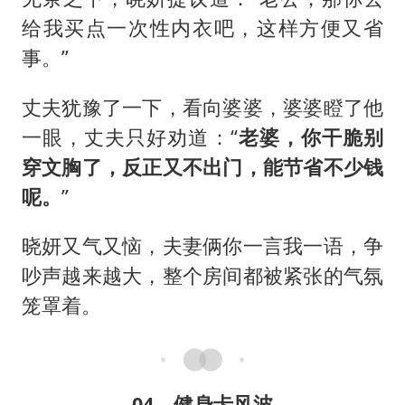
给我买点一次性内衣吧，这样方便又省
事。”
丈夫犹豫了一下，看向婆婆，婆婆瞪了他
一眼，丈夫只好劝道：“
老婆，你干脆别
穿文胸了，反正又不出门，能节省不少钱
呢。
”
晓妍又气又恼，夫妻俩你一言我一语，争
吵声越来越大，整个房间都被紧张的气氛
笼罩着。
04、健身卡风波