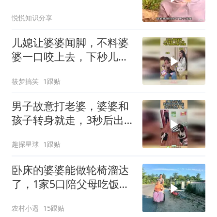
儿媳妇，太有底气
悦悦知识分享
儿媳让婆婆闻脚，不料婆
婆一口咬上去，下秒儿媳
疼的爬不起来
筱梦搞笑
1跟贴
男子故意打老婆，婆婆和
孩子转身就走，3秒后出
现惊人一幕！
趣探星球
1跟贴
卧床的婆婆能做轮椅溜达
了，1家5口陪父母吃饭，
小宝越来越调皮
农村小遥
15跟贴