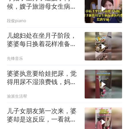
候，嫂子旅游母女生病反
讹医药费，荒唐至极
段俊piano
儿媳妇处在坐月子阶段，
婆婆每日换着花样准备餐
食，网友：能够看得出来
先锋音乐
婆婆十分用心
婆婆执意要给娃把尿，觉
得用尿不湿浪费钱，妈妈
表示不同意
渝派生活帮
儿子女朋友第一次来，婆
婆却是这反应，一看就不
是好人家姑娘