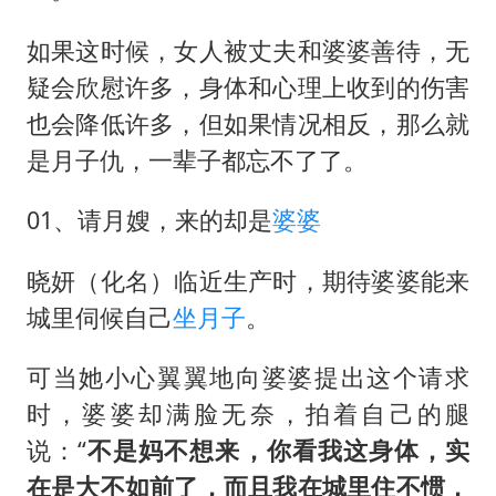
挡“张雪机车”民进党当局怕什么
灌溉水坝被隔成鱼塘 村民投诉20余年
如果这时候，女人被丈夫和婆婆善待，无
疑会欣慰许多，身体和心理上收到的伤害
萌娃帮爷爷脱玉米 卖力干活超可爱
也会降低许多，但如果情况相反，那么就
奋力开创中国式现代化建设新局面
是月子仇，一辈子都忘不了了。
01、请月嫂，来的却是
婆婆
晓妍（化名）临近生产时，期待婆婆能来
城里伺候自己
坐月子
。
可当她小心翼翼地向婆婆提出这个请求
时，婆婆却满脸无奈，拍着自己的腿
说：“
不是妈不想来，你看我这身体，实
在是大不如前了，而且我在城里住不惯，