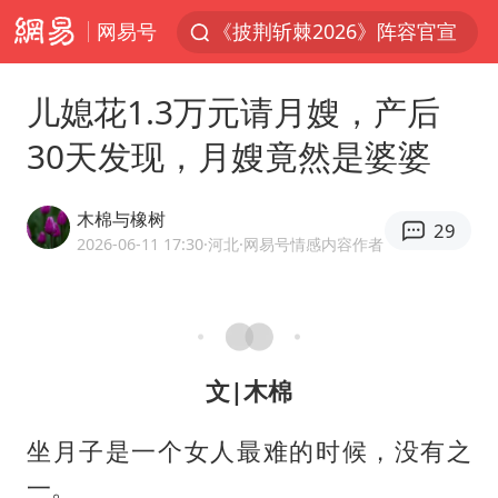
网易号
国足U17与阿森纳决赛取消 并列冠军
女子发现前夫婚内与第三者育子
儿媳花1.3万元请月嫂，产后
王艺迪无缘横滨赛决赛
30天发现，月嫂竟然是婆婆
2025年小学教师减少13.19万
王艺迪2-4不敌张本美和止步4强
木棉与橡树
29
以军士兵把枪口对准中国记者
2026-06-11 17:30
·河北
·网易号情感内容作者
上门女婿出轨女邻居多年被判重婚罪
韩军前线部队连曝丑闻
《龙餐馆》 冲奖
文|木棉
笔试第一被劝弃考涉事副校长被撤职
坐月子是一个女人最难的时候，没有之
构建更高水平的全民健身公共服务体系
一。