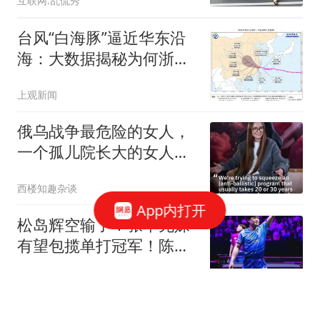
互联网.乱侃秀
台风“白海豚”逼近华东沿
海：大数据揭秘为何浙江
屡成台风“靶心”
上观新闻
俄乌战争最危险的女人，
一个孤儿院长大的女人，
让俄罗斯爆炸连天
西楼知趣杂谈
App内打开
松岛辉空输了！张本兄妹
有望包揽单打冠军！陈幸
同为国乒守住荣耀
十点街球体育
140余名中学校长老师送