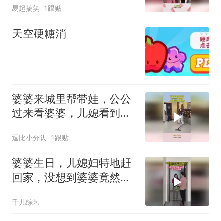
易起搞笑
1跟贴
天空硬糖消
婆婆来城里帮带娃，公公
过来看婆婆，儿媳看到这
幕太尴尬！
逗比小分队
1跟贴
婆婆生日，儿媳妇特地赶
回家，没想到婆婆竟然这
样做
千儿综艺