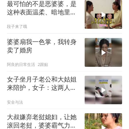
最可怕的不是恶婆婆，是
这种表面温柔、暗地里处
处算计的婆婆！
段子来了哦
婆婆扇我一色掌，我转身
卖了婚房
阿良的日常生活
2跟贴
女子坐月子老公和大姑姐
来陪护，女子：这两人真
的太过分了
安全与法
大叔嫌弃老挝媳妇，让她
滚回老挝，婆婆霸气力挺