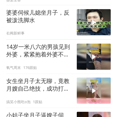
婆婆伺候儿媳坐月子，反
被泼洗脚水
右阀新鲜事
14岁一米八六的男孩见到
外婆，紧紧抱着外婆不撒
手，网友：婆婆一句还没
氧气周末
176跟贴
瘦否定了所有
女生坐月子太无聊，竟教
月嫂自己绝技，成功打入
内部！
搞笑小熊吃o泡
1跟贴
小姑子坐月子逼嫂子伺