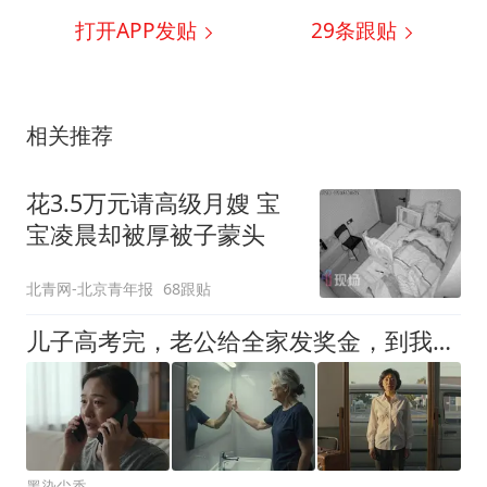
打开APP发贴
29
条跟贴
相关推荐
花3.5万元请高级月嫂 宝
宝凌晨却被厚被子蒙头
北青网-北京青年报
68跟贴
儿子高考完，老公给全家发奖金，到我这儿他笑着说：你没贡献，特设关爱奖1块钱！我扭头就出去找了个工作
墨染尘香