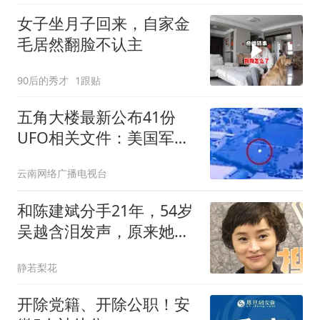
女子坐月子回来，自家金
毛居然翻脸不认主
90后的秀才
1跟贴
五角大楼最新公布41份
UFO相关文件：美国军方
摄像头2025年拍摄到一
云南网络广播电视台
个“神秘球体”在中东地区
上空快速移动
和陈建斌分手21年，54岁
吴越含泪发声，原来她和
黄渤是同类人
静若梨花
开除党籍、开除公职！安