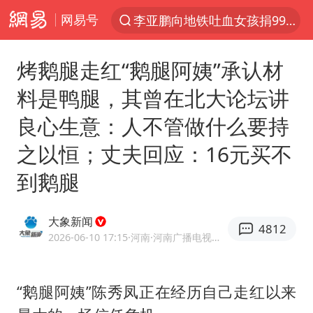
网易号
李亚鹏向地铁吐血女孩捐99999元
服务提质，内需扩容有保障
烤鹅腿走红“鹅腿阿姨”承认材
官方通报传销头目出狱办书院
料是鸭腿，其曾在北大论坛讲
普京宣布多项人事调整
良心生意：人不管做什么要持
台风白海豚可能在浙江登陆
之以恒；丈夫回应：16元买不
美股收盘：道指再创历史新高
到鹅腿
人贩子“梅姨”真实姓名曝光
强台风白海豚逐渐向我国靠近
大象新闻
4812
被一条街帮助的“煎饼叔叔”去世
2026-06-10 17:15
·河南
·河南广播电视台官方网易号
为鼓励女儿 41岁妈妈考上985研究生
“老头乐”悬挂“蒙H好几个8”上路
“鹅腿阿姨”陈秀凤正在经历自己走红以来