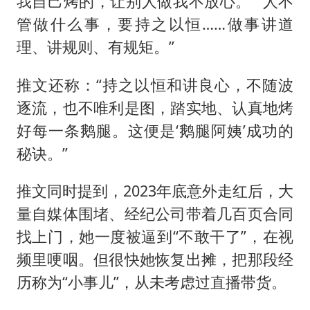
我自己烤的，让别人做我不放心。”“人不
管做什么事，要持之以恒……做事讲道
理、讲规则、有规矩。”
推文还称：“持之以恒和讲良心，不随波
逐流，也不唯利是图，踏实地、认真地烤
好每一条鹅腿。这便是‘鹅腿阿姨’成功的
秘诀。”
推文同时提到，2023年底意外走红后，大
量自媒体围堵、经纪公司带着几百页合同
找上门，她一度被逼到“不敢干了”，在视
频里哽咽。但很快她恢复出摊，把那段经
历称为“小事儿”，从未考虑过直播带货。