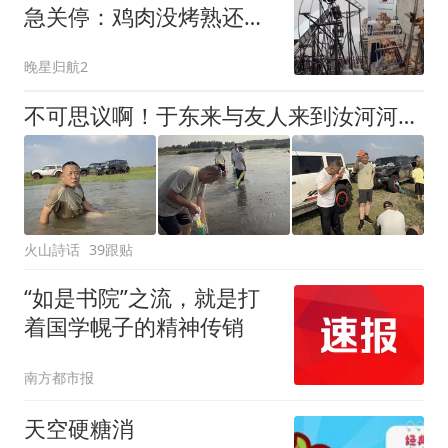
急关停：鸡肉没烤熟还带
血
晚星归航2
不可思议啊！于东来与友人来到汝河河滩湿地，一群老男人玩起打水仗、吃西瓜
火山詩话
39跟贴
“如是书院”之流，就是打
着国学幌子的精神传销
南方都市报
天空硬糖消