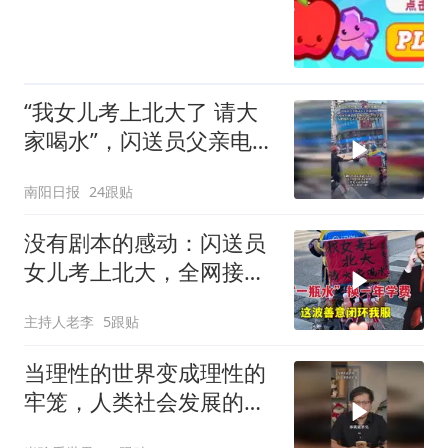
“我女儿考上北大了 请大
家喝水”，闪送员父亲电动
车上挂满饮料
南阳日报
24跟贴
没有剧本的感动：闪送员
女儿考上北大，全网接力
祝福
主持人老李
5跟贴
当理性的世界变成理性的
牢笼，人类社会发展的张
力，理性与非理性齐飞，