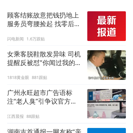
顾客结账故意把钱扔地上
服务员弯腰捡起 找零后照
原样扔回去 老板称：服务
闪电新闻
1.6万跟贴
员是我儿子 他没做错 奖
励100元
女乘客脱鞋散发异味 司机
提醒反被怼"你闻过我的脚
吗"
1818黄金眼
881跟贴
广州永旺超市广告语标
注“老人臭”引争议官方回
应：统一上报反馈，门店
江西晨报
88跟贴
核实完毕后会回电
湖南吉首通报一网友称“亲