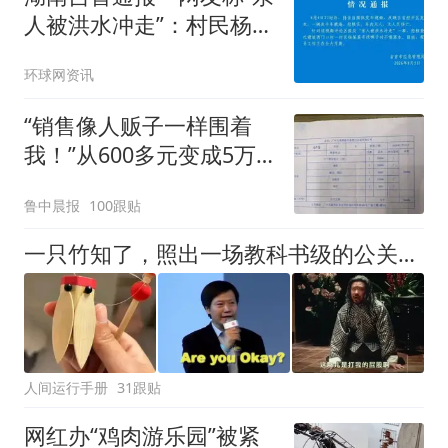
人被洪水冲走”：村民杨某
某寻找鸭子时不慎落水，
环球网资讯
搜寻工作正全力开展
“销售像人贩子一样围着
我！”从600多元变成5万
元，57岁保洁阿姨做医美
鲁中晨报
100跟贴
后眼睛肿到流泪、视物模
糊
一只竹知了，照出一场教科书级的公关灾难!
人间运行手册
31跟贴
网红办“鸡肉游乐园”被紧