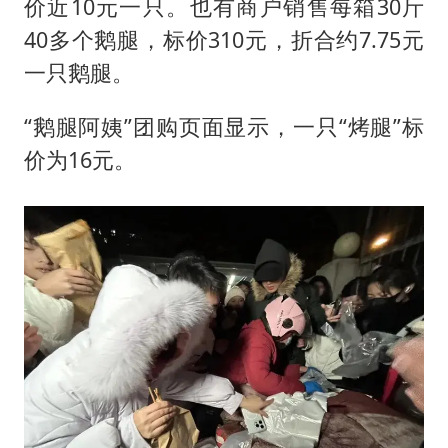
价近10元一只。也有商户销售每箱30斤
40多个鹅腿，标价310元，折合约7.75元
一只鹅腿。
“鹅腿阿姨”团购页面显示，一只“烤腿”标
价为16元。