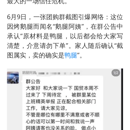
最大的一场信任危机。
被错换37年女子起诉医院：本不需辍学
河南：领导干部要带头休假
6月9日，一张团购群截图引爆网络：这位
中方公布5项对美反制措施
因
烤鹅腿
而闻名“鹅腿阿姨”，在群公告中
男子出狱前8天被改判死缓
承认“原材料是鸭腿，以后都会给大家写
13岁少年白天写作业晚上夜市炒粉
清楚，介意请勿下单”。家人随后确认“截
图属实，卖的确实是
鸭腿
”。
四预警齐发！双台风影响多个海域
华为新款折叠屏电脑24999元起
坚持党全面领导和党中央集中统一领导