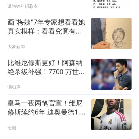
谁为锦年织彩衣
画"梅姨"7年专家想看看她
真实模样：看看究竟有几
分像
大象新闻
比维尼修斯更好！阿森纳
绝杀级补强！7700 万世界
级爆点主动来投
澜归序
皇马一夜两笔官宣！维尼
修斯续约6年 迪奥曼德1.4
亿转会费创纪录
念洲