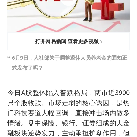
美股三大指数集体收跌 西数跌超13%
女子利用漏洞0元薅走3000多件家电
多地要求领导干部带头休假
泰国一女公务员妆容引争议 本人回应
打开网易新闻 查看更多视频
台风白海豚进入48小时警戒线
6月9日，人社部关于调整退休人员养老金的通知正
27岁女子成组织卖淫集团主犯被通缉
式发布了吗？
奋进开新局 实干挑大梁
今日A股整体陷入普跌格局，两市近3900
只个股收跌。市场走弱的核心诱因，是热
门科技赛道大幅回调，直接冲击场内做多
情绪。盘中保险、银行、证券组成的大金
融板块逆势发力，主动承担护盘作用，但