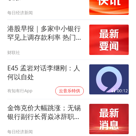
每日经济新闻
港股早报｜多家中小银行
罕见上调存款利率 热门中
概股走势分歧
财联社
E45 孟岩对话李继刚：人
何以自处
00:12
有知有行App
云音乐特供
金饰克价大幅跳涨；无锡
银行副行长胥焱冰辞职｜
金融早参
每日经济新闻