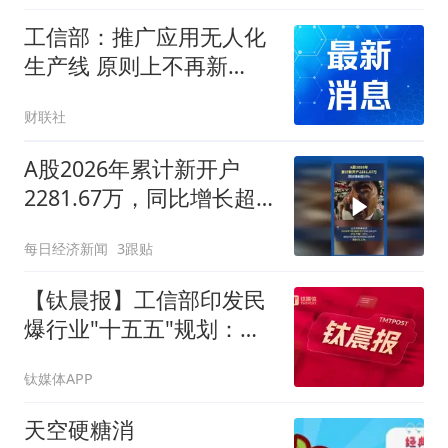
工信部：推广应用无人化
生产线 原则上不再新
建“一头多尾”、“多头一
财联社
尾”工业炸药生产线
A股2026年累计新开户
2281.67万，同比增长超
50%
每日经济新闻
3跟贴
【钛晨报】工信部印发民
爆行业"十五五"规划：
2030年生产线危险工序实
钛媒体APP
现无人化，培育3—5家大
型企业集团；网信办对派
天空硬糖消
拓公司在华销售产