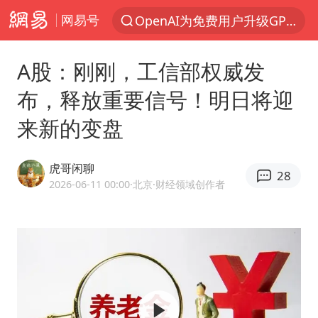
网易号
以“新”破局 首发经济点亮城市消费活力
部分观众入场受阻 浙江省博物馆致歉
A股：刚刚，工信部权威发
U17国足三战全胜
布，释放重要信号！明日将迎
我国编制完成新版全月地质图
来新的变盘
法国下周开始禁止未经同意的电话营销
台风白海豚登陆地点更新
虎哥闲聊
28
巡查组提问 工作人员偷用手机查答案
2026-06-11 00:00
·北京
·财经领域创作者
看守所辅警收受10万获刑1年
国家气候中心：8月将有4轮高温过程，部分地区可达40℃～45℃
郑国霖回应去景区上班被保安拦下
宇树科技 打新