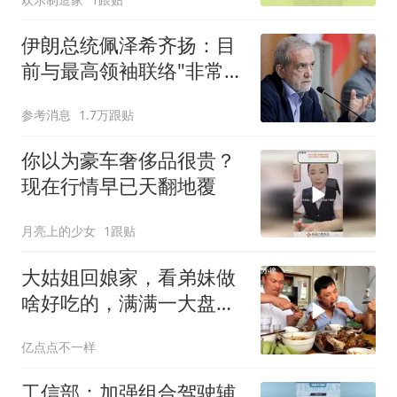
伊朗总统佩泽希齐扬：目
前与最高领袖联络"非常困
难"
参考消息
1.7万跟贴
你以为豪车奢侈品很贵？
现在行情早已天翻地覆
月亮上的少女
1跟贴
大姑姐回娘家，看弟妹做
啥好吃的，满满一大盘，
直接用手拿好过瘾
亿点点不一样
工信部：加强组合驾驶辅