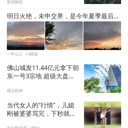
新浪财经
全周期服务链条
明日火绝，未申交界，是今年夏季最后一天，废水耗金，五事要回避
一甲山人
14跟贴
佛山城发11.44亿元拿下朝
东一号3宗地 超级大盘动
工在即
观点机构
当代女人的“行情”，儿媳
刚被婆婆骂完，下秒就被
人抢走
欢乐制造家
1跟贴