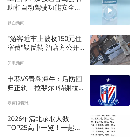
助和自动驾驶功能安全评
估
界面新闻
"游客睡车上被收150元住
宿费"疑反转 酒店方公开
辟谣
闪电新闻
申花VS青岛海牛：后防回
归正轨，拉斐尔+特谢拉
领衔，阿苏埃冲锋
零度眼看球
2026年清北录取人数
TOP25高中一览！一起来
看看你的高中有几人？