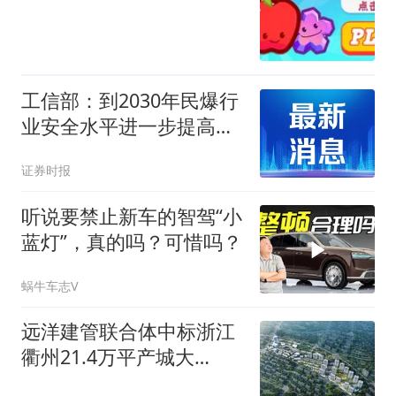
工信部：到2030年民爆行
业安全水平进一步提高，
创新能力持续增强
证券时报
听说要禁止新车的智驾“小
蓝灯”，真的吗？可惜吗？
蜗牛车志V
远洋建管联合体中标浙江
衢州21.4万平产城大
盘，“EPC+代建代销”打通