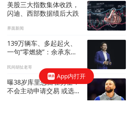
美股三大指数集体收跌，
闪迪、西部数据绩后大跌
界面新闻
139万辆车、多起起火、
一句“零燃烧”：余承东的
数学是跟谁学的
民间胡扯老哥
App内打开
曝38岁库里想留在勇士！
不会主动申请交易 或选择
降薪帮助球队
罗说NBA
按摩师回忆马拉多纳临终
细节：水肿严重，看上去