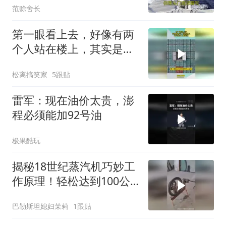
范赊舍长
第一眼看上去，好像有两
个人站在楼上，其实是海
上集装箱
松离搞笑家
5跟贴
雷军：现在油价太贵，澎
程必须能加92号油
极果酷玩
揭秘18世纪蒸汽机巧妙工
作原理！轻松达到100公
里每小时速度
巴勒斯坦媳妇茉莉
1跟贴