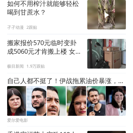
如何不用榨汁就能够轻松
喝到甘蔗水？
孑孑动漫
2跟贴
搬家报价570元临时变卦
成5060元才肯搬上楼 女子
傻眼
极目新闻
1.9万跟贴
自己人都不挺了！伊战拖累油价暴涨，特朗普铁票区快丢了？
爱尔爱电影