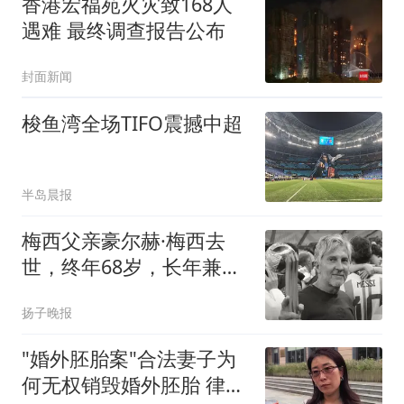
香港宏福苑火灾致168人
遇难 最终调查报告公布
封面新闻
梭鱼湾全场TIFO震撼中超
半岛晨报
梅西父亲豪尔赫·梅西去
世，终年68岁，长年兼任
梅西的经纪人；此前被曝
扬子晚报
患结肠癌病情复发，梅西
曾因父亲病情在世界杯进
"婚外胚胎案"合法妻子为
球后流泪
何无权销毁婚外胚胎 律师