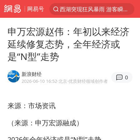
网易号
西湖突现狂风暴雨 游客瞬间被浇透
光影经济撬动暑期消费新蓝海
申万宏源赵伟：年初以来经济
隔20米开高仿奶茶店被判赔35万元
延续修复态势，全年经济或
“不怕六爷挂得多 就怕六爷挂一颗”
是“N型”走势
新疆景区自驾服务费改为按车收费
多家A股公司收到美国关税退款
新浪财经
0
直击东北超：哈尔滨vs通辽
2026-06-10 16:52
·北京
·优质财经领域创作者
视频丨中国东方电气集团原党组副书记、董事宋致远被查
香港宏福苑火灾或由烟头引起
来源：市场资讯
白海豚将正面袭击贯穿浙江
（来源：申万宏源融成）
酒店回应车内过夜被收150元
2026年全年经济或是“N型”走势