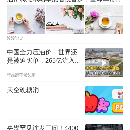
泠泠说史
中国全力压油价，世界还
是被迫买单，265亿流入
美石油巨头口袋
带娃翻车老父亲
天空硬糖消
央媒罕见连发三问！4400