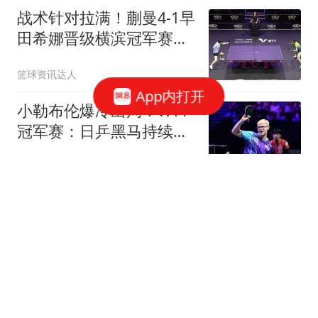
战术针对拉满！蒯曼4-1早
田希娜晋级横滨冠军赛四
强！
篮球资讯达人
App内打开
小勒布伦爆冷出局！WTT
冠军赛：日乒黑马持续高
能发挥打进半决赛
乒谈
6预警齐发：今晚至明
晚，浙江、上海、江苏、
安徽、福建、台湾、云
台州交通广播
南、重庆、贵州、湖北等
地有大雨或暴雨
台风“白海豚”登陆前一男
孩被海浪卷走 知情人士发