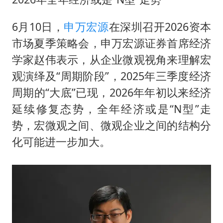
36岁男演员成景区NPC后人气爆棚
几元成本的AI广告导致千万市值蒸发
6月10日，
申万宏源
在深圳召开2026资本
浙江台州《告全体市民书》
市场夏季策略会，申万宏源证券首席经济
郑丽文：台湾从来没有“独立”过
学家赵伟表示，从企业微观视角来理解宏
观演绎及“周期阶段”，2025年三季度经济
梁家辉百花奖演讲落泪
周期的“大底”已现，2026年年初以来经济
大V：马科斯把路走绝了
延续修复态势，全年经济或是“N型”走
香港正式允许“拒绝抢救”
势，宏微观之间、微观企业之间的结构分
人民的健康、体质、幸福一脉相承
化可能进一步加大。