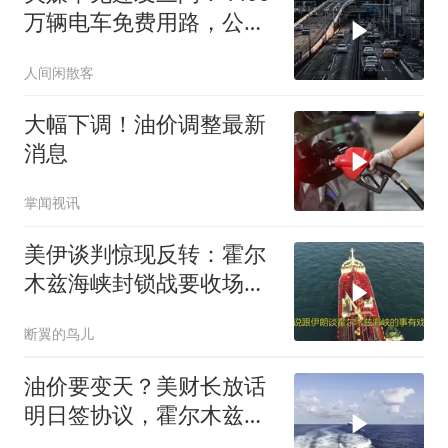
万辆电车免费用路，公平
的天平何
人间闲散客
大幅下调！油价调整最新
消息
掌闻视讯
美伊谈判惊现反转：霍尔
木兹海峡封锁战要收场，
油价要变天？
断翼的鸟儿
油价要变天？美财长放话
明日签协议，霍尔木兹海
峡这盘棋