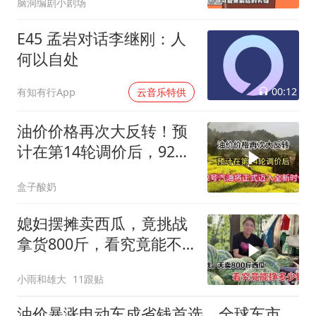
脑洞编剧小剧场
E45 孟岩对话李继刚：人
何以自处
00:12
有知有行App
云音乐特供
油价价格再次大反转！预
计在第14轮调价后，92号
汽油将正式迈_2
盒子酸奶
媳妇摆摊卖西瓜，竟挑战
拿货800斤，看究竟能不
能卖完？
小雨和雄大
11跟贴
油价暴涨电动车成省钱首选，全球车市迎来大洗牌