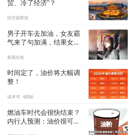
贸、冷了经济”？
经济观察报
男子开车去加油，女友霸
气来了句加满，结果女友
付完钱回来脸都垮了
新观在线
时间定了，油价将大幅调
整！
读本书
4跟贴
燃油车时代会很快结束？
内行人预测：油价很可能
是最后的关键