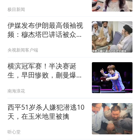
释疑
极目新闻
伊媒发布伊朗最高领袖视
频：穆杰塔巴讲话被众人
围住
央视新闻客户端
横滨冠军赛！半决赛诞
生，早田惨败，蒯曼爆
发，国乒围攻张本美和
南海浪花
西平51岁杀人嫌犯潜逃10
天，在玉米地里被擒
听心堂