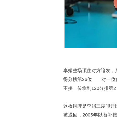
李娟整场顶住对方追发，
得分榜第26位——对一
不接一传拿到120分排第
这枚铜牌是李娟三度叩开
被退回，2005年以替