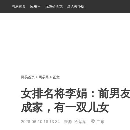
网易首页
应用
无障碍浏览
进入关怀版
网易首页
>
网易号
> 正文
女排名将李娟：前男
成家，有一双儿女
2026-06-10 16:13:34 来源:
冷紫葉
广东