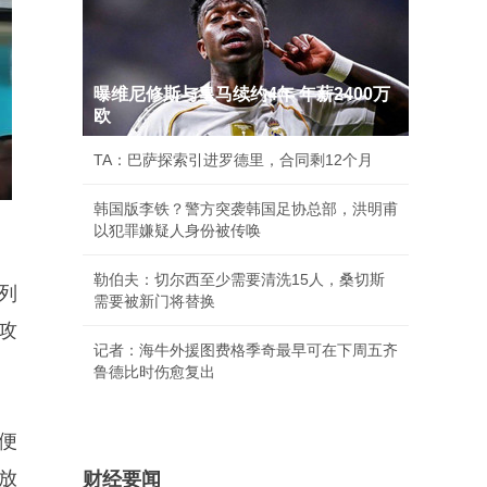
曝维尼修斯与皇马续约4年 年薪2400万
欧
TA：巴萨探索引进罗德里，合同剩12个月
韩国版李铁？警方突袭韩国足协总部，洪明甫
以犯罪嫌疑人身份被传唤
勒伯夫：切尔西至少需要清洗15人，桑切斯
列
需要被新门将替换
攻
记者：海牛外援图费格季奇最早可在下周五齐
鲁德比时伤愈复出
便
放
财经要闻