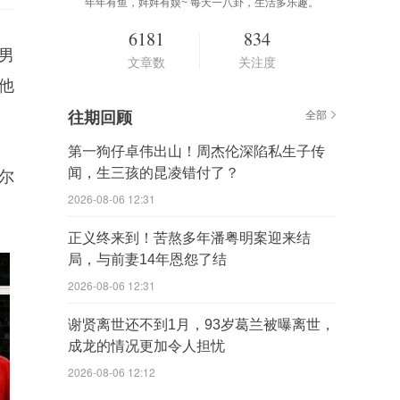
年年有鱼，姩姩有娱~ 每天一八卦，生活多乐趣。
6181
834
男
文章数
关注度
他
往期回顾
全部
第一狗仔卓伟出山！周杰伦深陷私生子传
闻，生三孩的昆凌错付了？
尔
2026-08-06 12:31
正义终来到！苦熬多年潘粤明案迎来结
局，与前妻14年恩怨了结
2026-08-06 12:31
谢贤离世还不到1月，93岁葛兰被曝离世，
成龙的情况更加令人担忧
2026-08-06 12:12