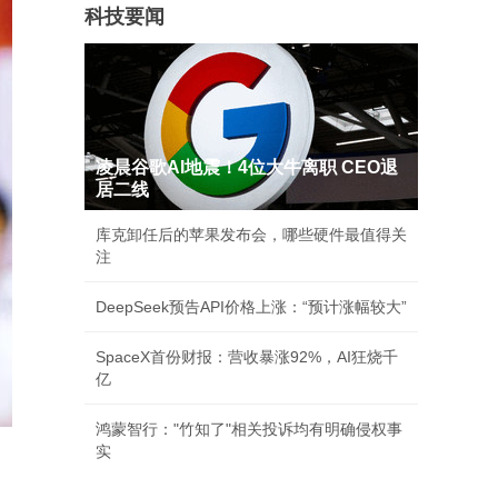
科技要闻
凌晨谷歌AI地震！4位大牛离职 CEO退
居二线
库克卸任后的苹果发布会，哪些硬件最值得关
注
DeepSeek预告API价格上涨：“预计涨幅较大”
SpaceX首份财报：营收暴涨92%，AI狂烧千
亿
鸿蒙智行："竹知了"相关投诉均有明确侵权事
实