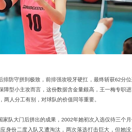
后排防守拼到极致，前排强攻咬牙硬扛，最终斩获62分位
位保障型小主攻而言，这份数据含金量颇高，王一梅专职进
2，两人分工有别，对球队的价值同等重要。
国家队大门后拼出的成果，2002年她初次入选仅待三个月
补接应身份二度入队又遭淘汰，两次落选打击巨大，但她没