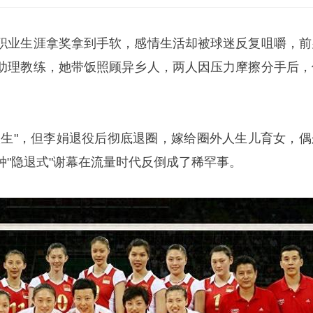
职业生涯拿奖拿到手软，感情生活却被球迷反复咀嚼，前
助理教练，她带饭照顾异乡人，两人因压力摩擦分手后，
人生"，但李娟退役后彻底退圈，嫁给圈外人生儿育女，偶
种"隐退式"谢幕在流量时代反倒成了稀罕事。