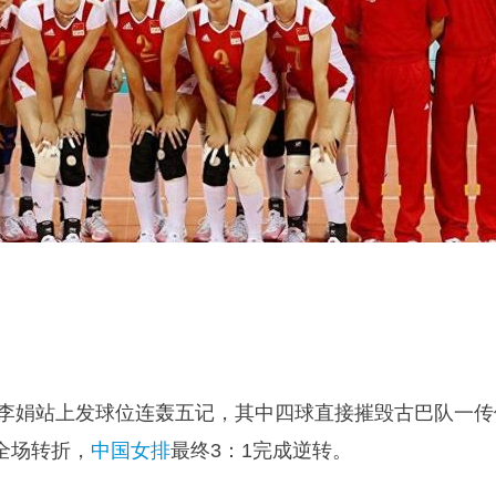
李娟站上发球位连轰五记，其中四球直接摧毁古巴队一传
全场转折，
中国女排
最终3：1完成逆转。