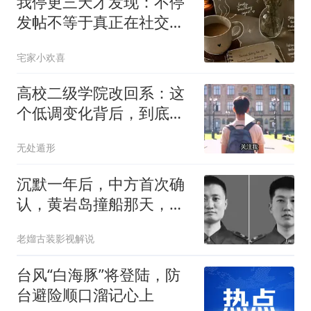
我停更三天才发现：不停
发帖不等于真正在社交，
忙碌也不等于顺服
宅家小欢喜
高校二级学院改回系：这
个低调变化背后，到底藏
着什么务实信号？
无处遁形
沉默一年后，中方首次确
认，黄岩岛撞船那天，有
两位英雄壮烈牺牲
老媹古装影视解说
台风“白海豚”将登陆，防
台避险顺口溜记心上