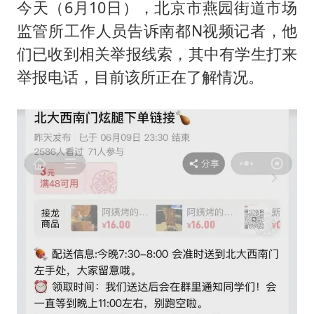
国防部：坚决反制任何闹海挑衅图谋
今天（6月10日），北京市燕园街道市场
东航：国内客票提前14天免费退改
监管所工作人员告诉南都N视频记者，他
们已收到相关举报线索，其中有学生打来
美股存储板块集体大跌
举报电话，目前该所正在了解情况。
胡彦斌获《歌手2026》歌王
“今天得有40℃了吧 为啥还不预警”
夯实基础开新局