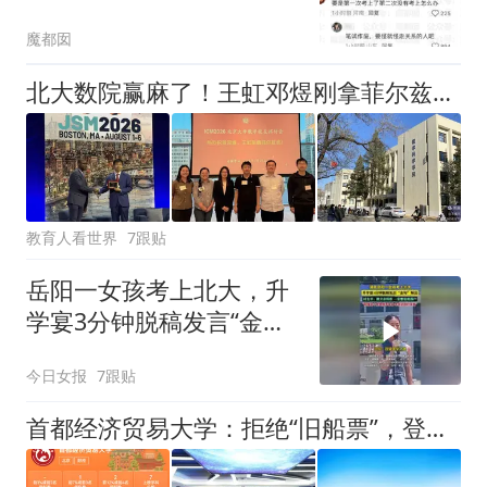
子已经烂了
魔都囡
‌北大数院赢麻了！王虹邓煜刚拿菲尔兹，07级校友苏炜杰又捧回“统计学诺奖”
教育人看世界
7跟贴
岳阳一女孩考上北大，升
学宴3分钟脱稿发言“金
句”频出，考完还回村支教
今日女报
7跟贴
首都经济贸易大学：拒绝“旧船票”，登上“新财经”智慧方舟