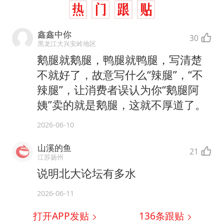
鑫鑫中你
30
黑龙江大兴安岭地区
鹅腿就鹅腿，鸭腿就鸭腿，写清楚
不就好了，故意写什么“辣腿”，“不
辣腿”，让消费者误认为你“鹅腿阿
姨”卖的就是鹅腿，这就不厚道了。
2026-06-10
山溪的鱼
21
江苏扬州
说明北大论坛有多水
2026-06-11
打开APP发贴
136
条跟贴