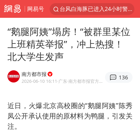
网易号
台风白海豚已进入24小时警戒线
全球首个长时储能一体化产业园量产
“鹅腿阿姨”塌房！“被群里某位
陈垣宇0-3张禹珍 国乒男单全军覆没
上班精英举报”，冲上热搜！
中巨芯：上半年归母净利润1405.77万元
北大学生发声
四川宜宾市高县4.9级地震致1人死亡
中国女篮70-67险胜尼日利亚女篮
南方都市报
136
名创优品回应女子吐槽内裤质量差
2026-06-10 16:11
·广东
·南方都市报官方网易号
上海：台风白海豚或将带来龙卷风
出口禁令驱动有色板块大涨
近日，火爆北京高校圈的“鹅腿阿姨”陈秀
凤公开承认使用的原材料为鸭腿，引发关
秋天的第一杯奶茶到底有多火
注。
百花奖开幕式