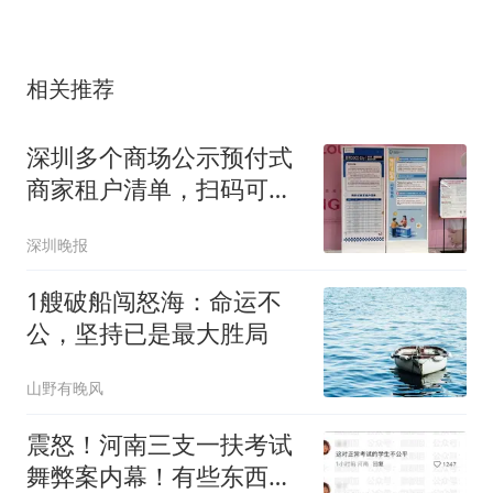
相关推荐
深圳多个商场公示预付式
商家租户清单，扫码可查
其是否有投诉举报、行政
深圳晚报
处罚等
1艘破船闯怒海：命运不
公，坚持已是最大胜局
山野有晚风
震怒！河南三支一扶考试
舞弊案内幕！有些东西根