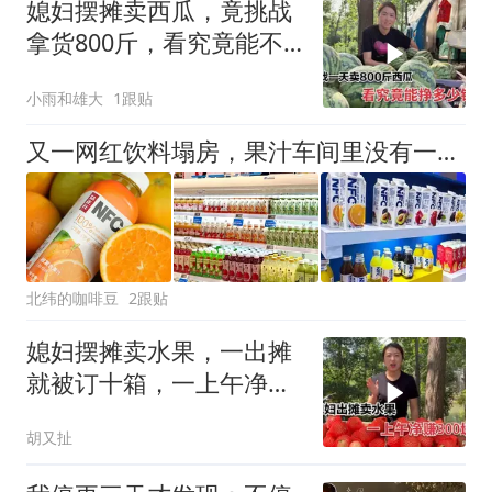
媳妇摆摊卖西瓜，竟挑战
拿货800斤，看究竟能不
能卖完？
小雨和雄大
1跟贴
又一网红饮料塌房，果汁车间里没有一颗水果！背后全是科技与狠活
北纬的咖啡豆
2跟贴
媳妇摆摊卖水果，一出摊
就被订十箱，一上午净赚
300块钱
胡又扯