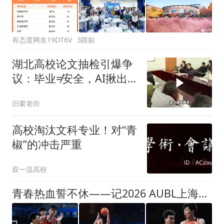
有态度网友19DT6V
3跟贴
湖北高校论文抽检引爆争
议：毕业≠安全，AI揪出
多篇问题论文！
旧窗老街
高校淘汰文科专业！对“青
椒”的冲击严重
双一流高校
青春热血誓不休——记2026 AUBL上海交大险胜北大一役