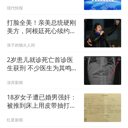
现代快报
打脸全美！亲美总统硬刚
美方，阿根廷死心续约中
国5年，现实太清醒
浪子的烟火人间
2岁患儿就诊死亡首诊医
生获刑 不少医生为其鸣不
平
澎湃新闻
18岁女子遭已婚男强奸：
被推到床上用皮带抽打后
强奸
红星新闻