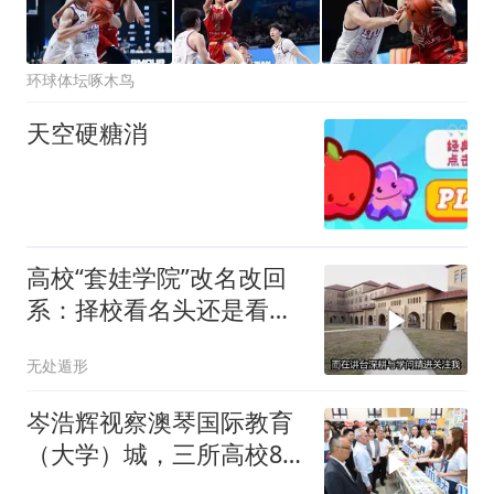
环球体坛啄木鸟
天空硬糖消
高校“套娃学院”改名改回
系：择校看名头还是看内
涵？
无处遁形
岑浩辉视察澳琴国际教育
（大学）城，三所高校8
月内有序入驻