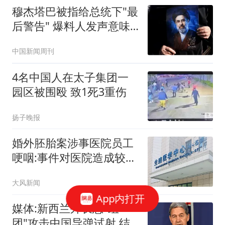
穆杰塔巴被指给总统下"最
后警告" 爆料人发声意味
深长
中国新闻周刊
4名中国人在太子集团一
园区被围殴 致1死3重伤
扬子晚报
婚外胚胎案涉事医院员工
哽咽:事件对医院造成较大
冲击
大风新闻
App内打开
媒体:新西兰外长想"组
团"攻击中国导弹试射 结