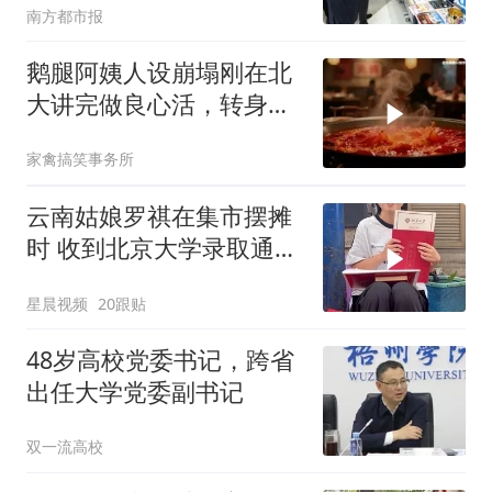
南方都市报
鹅腿阿姨人设崩塌刚在北
大讲完做良心活，转身却
用鸭腿代替鹅腿
家禽搞笑事务所
云南姑娘罗祺在集市摆摊
时 收到北京大学录取通知
书
星晨视频
20跟贴
48岁高校党委书记，跨省
出任大学党委副书记
双一流高校