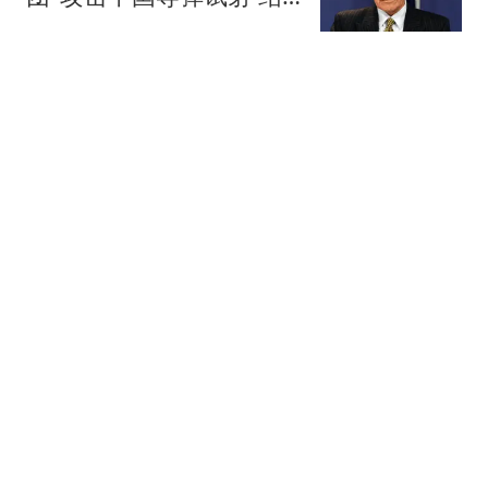
果被打脸
环球时报国际
4岁"孤独症"男童失联80小
时获救：疑吃泥土续命
看看新闻Knews
语出惊人！白俄反对派领
袖：普京失败，是白俄重
获自由的前提
真的好爱你
美股存储概念深夜跳水，
希捷科技重挫10%，纽约
黄金站上4400美元
21世纪经济报道