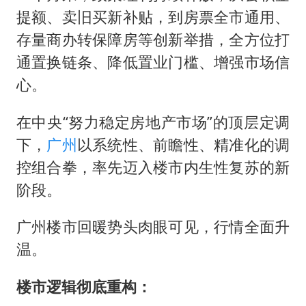
韩国每3辆新上牌电车就有1辆来自中国
提额、卖旧买新补贴，到房票全市通用、
41岁女子为鼓励女儿考上985研究生
存量商办转保障房等创新举措，全方位打
杨某某拒服兵役 不得录用为公务员
通置换链条、降低置业门槛、增强市场信
小区物业费要上涨 谁说了算
心。
“事业单位招聘不是人情买卖”
在中央“努力稳定房地产市场”的顶层定调
女子利用漏洞0元买了3千台电器
下，
广州
以系统性、前瞻性、精准化的调
中国经济展现强大韧性和活力
控组合拳，率先迈入楼市内生性复苏的新
阶段。
广州楼市回暖势头肉眼可见，行情全面升
温。
楼市逻辑彻底重构：