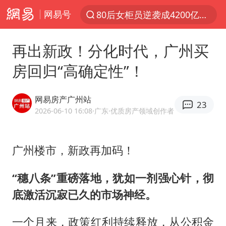
网易号
聚“绿”成势，结构转型活力足
金饰克价大幅跳涨
再出新政！分化时代，广州买
台风“白海豚”影响中国已成定局
房回归“高确定性”！
台风“鲸鱼”停编
李在明批驻韩美军拖延归还用地说明啥
网易房产广州站
23
陕西柞水县突发泥石流致1死2失联
2026-06-10 16:08
·广东
·优质房产领域创作者
郑国霖回应去景区上班被保安拦下
广州楼市，新政再加码！
曝侯明昊违反交规被约谈
律师称“梅姨”若满75岁或不适用死刑
“穗八条”重磅落地，犹如一剂强心针，彻
“梅姨”准确年龄仍未知
底激活沉寂已久的市场神经。
南昌一规划馆现“阴间座椅”字样
一个月来，政策红利持续释放，从公积金