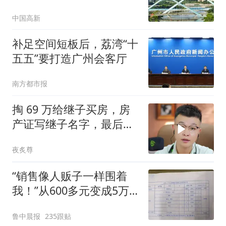
中国高新
补足空间短板后，荔湾“十
五五”要打造广州会客厅
南方都市报
掏 69 万给继子买房，房
产证写继子名字，最后无
家可归？超哥怒怼
夜炙尊
“销售像人贩子一样围着
我！”从600多元变成5万
元，57岁保洁阿姨做医美
鲁中晨报
235跟贴
后眼睛肿到流泪、视物模