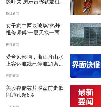
像吓哭 房东曾称就爱租给
男生
极目新闻
女子家中两块玻璃"热炸"
维修师傅:一夏天换一两百
片
极目新闻
受台风影响，浙江舟山水
上客运航线已停航21条，
宁波关停涉海景区
界面新闻
美股存储芯片股盘前走低
闪迪跌超8%
证券时报