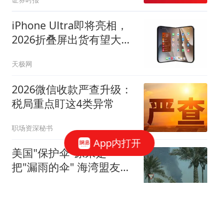
iPhone Ultra即将亮相，
2026折叠屏出货有望大涨
两成
天极网
2026微信收款严查升级：
税局重点盯这4类异常
职场资深秘书
App内打开
美国"保护伞"原来是一
把"漏雨的伞" 海湾盟友不
高兴了
上观新闻
理想汽车上半年中国豪华