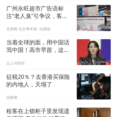
糊
广州永旺超市广告语标
注“老人臭”引争议，客服
回应
北青网-北京青年报
32跟贴
当着全球的面，用中国话
骂中国！高市早苗，这回
撞到了朝鲜枪口上
云上乌托邦
征税20％？去香港买保险
的内地人，天塌了
说财猫
租客在上锁柜子里发现遗