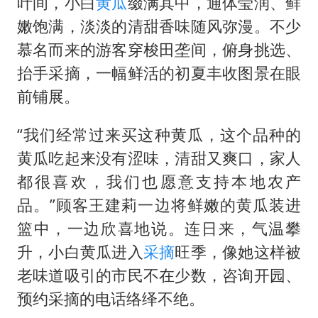
白海豚5次眼壁置换
叶间，小白
黄瓜
缀满其中，通体莹润、鲜
嫩饱满，淡淡的清甜香味随风弥漫。不少
浙江海域将现5到8米巨浪到狂浪
慕名而来的游客穿梭田垄间，俯身挑选、
曝美下令调查弹药库存信息遭泄露事件
抬手采摘，一幅鲜活的初夏丰收图景在眼
日本连续发生两次地震
前铺展。
方桃子代言广告视频已下架
“我们经常过来买这种黄瓜，这个品种的
构建更高水平的全民健身公共服务体系
黄瓜吃起来没有涩味，清甜又爽口，家人
都很喜欢，我们也愿意支持本地农产
品。”顾客王建莉一边将鲜嫩的黄瓜装进
篮中，一边欣喜地说。连日来，气温攀
升，小白黄瓜进入
采摘
旺季，像她这样被
老味道吸引的市民不在少数，咨询开园、
预约采摘的电话络绎不绝。