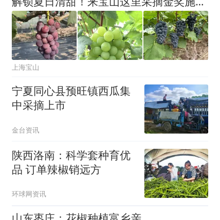
解锁夏日清甜！来宝山这里采摘金奖施泉葡萄啦→
上海宝山
宁夏同心县预旺镇西瓜集
中采摘上市
金台资讯
陕西洛南：科学套种育优
品 订单辣椒销远方
环球网资讯
山东枣庄：花椒种植富乡亲