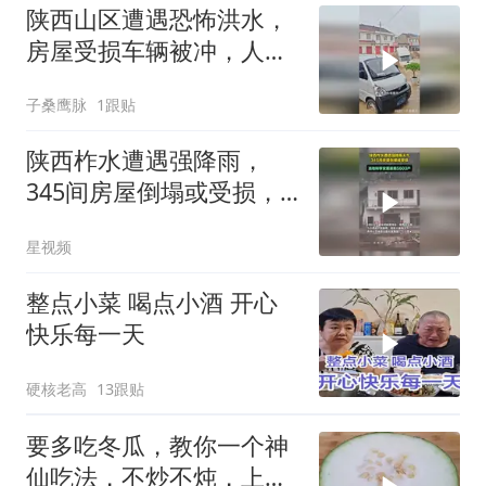
陕西山区遭遇恐怖洪水，
房屋受损车辆被冲，人类
实在太渺小！
子桑鹰脉
1跟贴
陕西柞水遭遇强降雨，
345间房屋倒塌或受损，
转移安置居民5603户
星视频
整点小菜 喝点小酒 开心
快乐每一天
硬核老高
13跟贴
要多吃冬瓜，教你一个神
仙吃法，不炒不炖，上桌