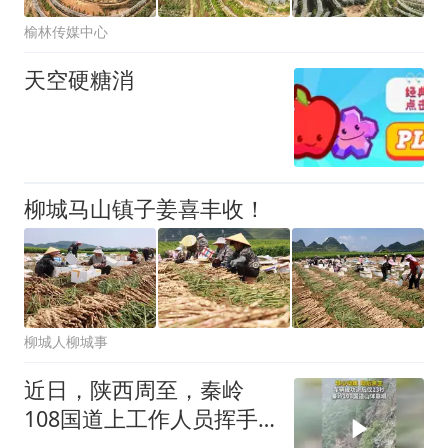
榆林传媒中心
天空硬糖消
柳城马山镇子姜喜丰收！
柳城人柳城事
近日，陕西周至，秦岭
108国道上工作人员挥手
劝退小车，仅23秒后，山