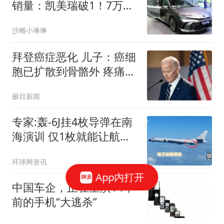
销量：凯美瑞破1！7万登
顶，新能源不足3200辆
沙雕小琳琳
拜登癌症恶化 儿子：癌细
胞已扩散到骨骼外 疼痛难
忍
极目新闻
专家:轰-6J挂4枚导弹在南
海演训 仅1枚就能让航母
瘫痪
环球网资讯
App内打开
中国车企，正在重演14年
前的手机“大逃杀”