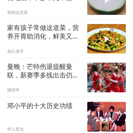
孩子抢着吃
剪辑仙灵君
家有孩子常做这道菜，营
养开胃助消化，鲜美又下
饭，孩子超喜欢
老白者乎
曼晚：芒特伤退提醒曼
联，新赛季多线出击仍需
补强
懂球帝
邓小平的十大历史功绩
华人星光