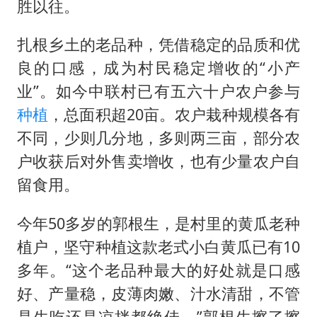
胜以往。
扎根乡土的老品种，凭借稳定的品质和优
良的口感，成为村民稳定增收的“小产
业”。如今中联村已有五六十户农户参与
种植
，总面积超20亩。农户栽种规模各有
不同，少则几分地，多则两三亩，部分农
户收获后对外售卖增收，也有少量农户自
留食用。
今年50多岁的郭根生，是村里的黄瓜老种
植户，坚守种植这款老式小白黄瓜已有10
多年。“这个老品种最大的好处就是口感
好、产量稳，皮薄肉嫩、汁水清甜，不管
是生吃还是凉拌都绝佳。”郭根生擦了擦