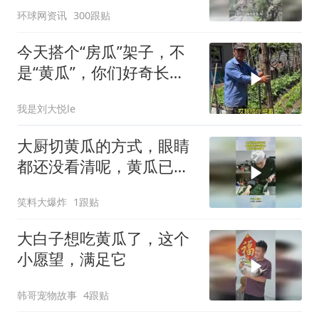
环球网资讯
300跟贴
体发生崩塌
今天搭个“房瓜”架子，不
是“黄瓜”，你们好奇长啥
样吗？
我是刘大悦le
大厨切黄瓜的方式，眼睛
都还没看清呢，黄瓜已经
片好了！
笑料大爆炸
1跟贴
大白子想吃黄瓜了，这个
小愿望，满足它
韩哥宠物故事
4跟贴