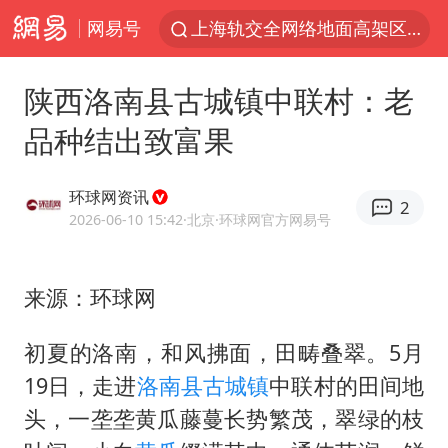
网易号
上海轨交全网络地面高架区段限速运行
白海豚逼近浙闽沿海
陕西洛南县古城镇中联村：老
拜登前列腺癌恶化
品种结出致富果
上海暴雨红色预警
斯诺克中国公开赛刘宏宇击败霍金斯
环球网资讯
2
2026年7月份居民消费价格同比上涨0.5%
2026-06-10 15:42
·北京
·环球网官方网易号
伯克希尔净买入约200亿美元股票
来源：环球网
“伊斯兰版北约”出现
武契奇会见泽连斯基有何意图
初夏的洛南，和风拂面，田畴叠翠。5月
上海大部迎大暴雨
19日，走进
洛南县
古城镇
中联村的田间地
台铃电动车仅骑一年就断电趴窝
头，一垄垄黄瓜藤蔓长势繁茂，翠绿的枝