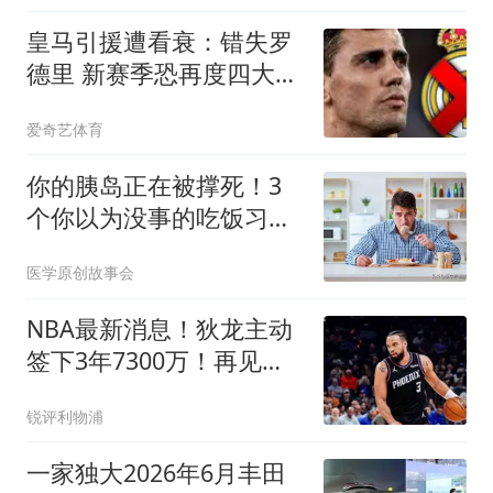
皇马引援遭看衰：错失罗
德里 新赛季恐再度四大皆
空
爱奇艺体育
你的胰岛正在被撑死！3
个你以为没事的吃饭习
惯，比吃糖伤10倍
医学原创故事会
NBA最新消息！狄龙主动
签下3年7300万！再见火
箭，从被放弃到大合同，
锐评利物浦
你确实让火箭后悔了
一家独大2026年6月丰田