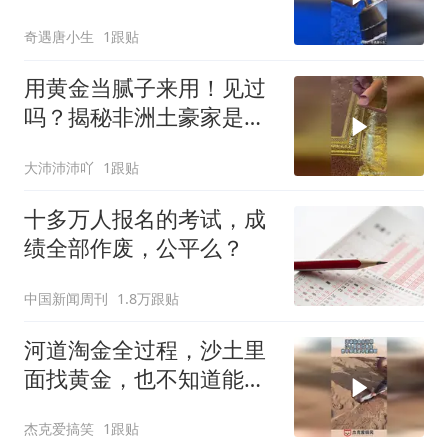
连接在一起？
奇遇唐小生
1跟贴
用黄金当腻子来用！见过
吗？揭秘非洲土豪家是如
何装修房屋的？
大沛沛沛吖
1跟贴
十多万人报名的考试，成
绩全部作废，公平么？
中国新闻周刊
1.8万跟贴
河道淘金全过程，沙土里
面找黄金，也不知道能不
能找到！
杰克爱搞笑
1跟贴