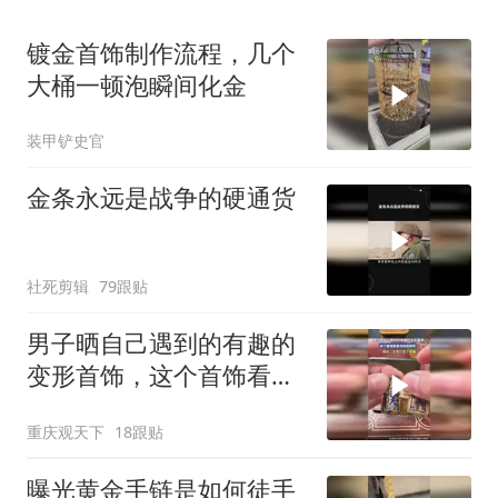
镀金首饰制作流程，几个
大桶一顿泡瞬间化金
装甲铲史官
金条永远是战争的硬通货
社死剪辑
79跟贴
男子晒自己遇到的有趣的
变形首饰，这个首饰看着
真的很美呀
重庆观天下
18跟贴
曝光黄金手链是如何徒手