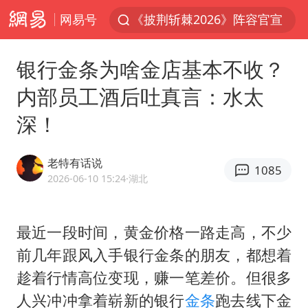
网易号
《披荆斩棘2026》阵容官宣
中国第1高楼阻尼器摆动明显
银行金条为啥金店基本不收？
上海有出现龙卷潜势
内部员工酒后吐真言：水太
国足U17与阿森纳决赛取消 并列冠军
深！
《龙餐馆》 冲奖
上门女婿出轨女邻居多年被判重婚罪
老特有话说
1085
2025年小学教师减少13.19万
2026-06-10 15:24
·湖北
女子发现前夫婚内与第三者育子
以军士兵把枪口对准中国记者
最近一段时间，黄金价格一路走高，不少
前几年跟风入手银行金条的朋友，都想着
笔试第一被劝弃考涉事副校长被撤职
趁着行情高位变现，赚一笔差价。但很多
构建更高水平的全民健身公共服务体系
人兴冲冲拿着崭新的银行
金条
跑去线下金