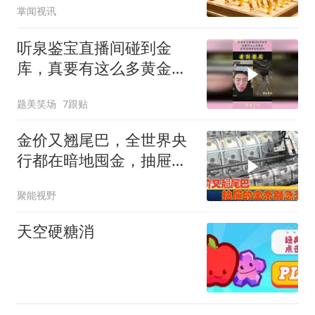
掌闻视讯
听泉鉴宝直播间碰到金
库，真要有这么多黄金，
欧盟都得单独制裁你
题美笑场
7跟贴
金价又翘尾巴，全世界央
行都在暗地囤金，抽屉的
金条别急着卖！
聚能视野
天空硬糖消