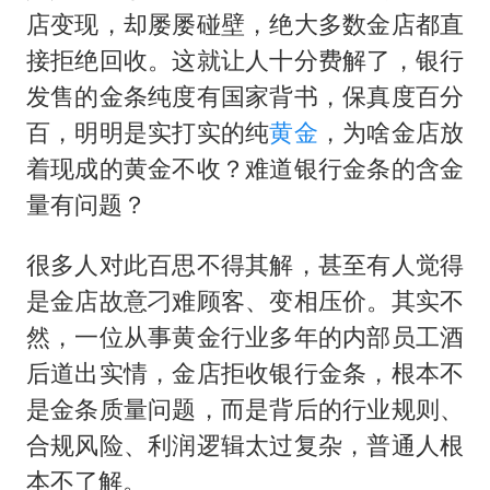
男子被沙蜇蜇伤5小时后呼吸困难
店变现，却屡屡碰壁，绝大多数金店都直
挡“张雪机车”民进党当局怕什么
接拒绝回收。这就让人十分费解了，银行
灌溉水坝被隔成鱼塘 村民投诉20余年
发售的金条纯度有国家背书，保真度百分
奋力开创中国式现代化建设新局面
百，明明是实打实的纯
黄金
，为啥金店放
着现成的黄金不收？难道银行金条的含金
量有问题？
很多人对此百思不得其解，甚至有人觉得
是金店故意刁难顾客、变相压价。其实不
然，一位从事黄金行业多年的内部员工酒
后道出实情，金店拒收银行金条，根本不
是金条质量问题，而是背后的行业规则、
合规风险、利润逻辑太过复杂，普通人根
本不了解。