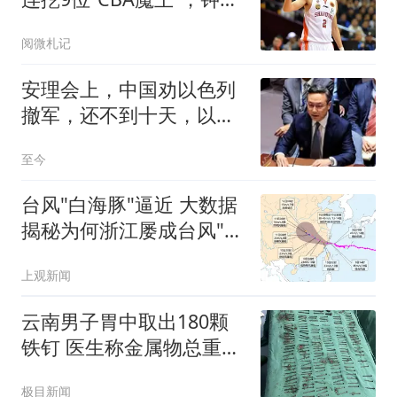
带队冲击CBA
阅微札记
安理会上，中国劝以色列
撤军，还不到十天，以方
正式关闭成都使馆
至今
台风"白海豚"逼近 大数据
揭秘为何浙江屡成台风"靶
心"
上观新闻
云南男子胃中取出180颗
铁钉 医生称金属物总重超
1公斤
极目新闻