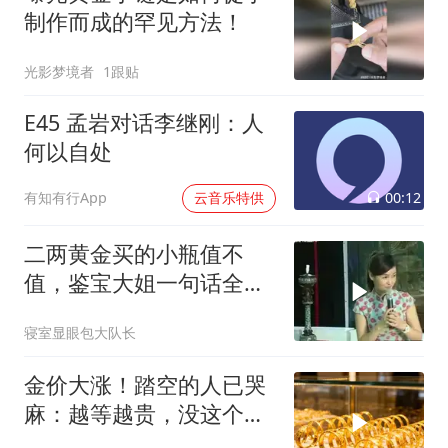
制作而成的罕见方法！
光影梦境者
1跟贴
E45 孟岩对话李继刚：人
何以自处
00:12
有知有行App
云音乐特供
二两黄金买的小瓶值不
值，鉴宝大姐一句话全场
哑了
寝室显眼包大队长
金价大涨！踏空的人已哭
麻：越等越贵，没这个财
命