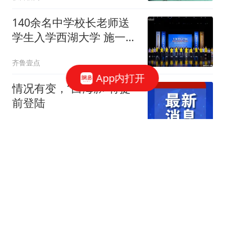
140余名中学校长老师送
学生入学西湖大学 施一公
致辞
齐鲁壹点
App内打开
情况有变，“白海豚”将提
前登陆
环球时报国际
北京男篮欲锋线补强，报
价当红国字号3D锋线，浙
江辽宁两队争抢！
中国篮坛快讯
于东来回应关闭胖东来25