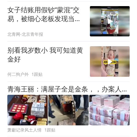
女子结账用假钞“蒙混”交
易，被细心老板发现当场
识破硬刚
北青网-北京青年报
别看我岁数小 我可知道黄
金好
何二狗户外
1跟贴
青海王丽：满屋子全是金条，，办案人员数到手抖，，丈夫受不了提前离场
萧獻记录风土人情
1跟贴