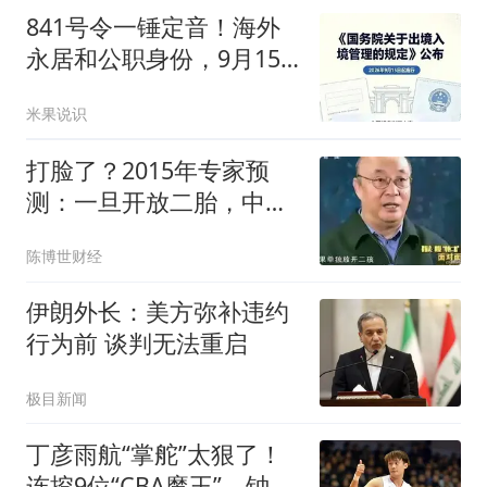
841号令一锤定音！海外
永居和公职身份，9月15
日前必须二选一！
米果说识
打脸了？2015年专家预
测：一旦开放二胎，中国
新生人口将会激增
陈博世财经
伊朗外长：美方弥补违约
行为前 谈判无法重启
极目新闻
丁彦雨航“掌舵”太狠了！
连挖9位“CBA魔王”，钟诚