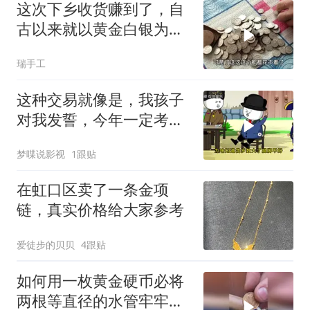
这次下乡收货赚到了，自
古以来就以黄金白银为富
贵，可还算公道？
瑞手工
这种交易就像是，我孩子
对我发誓，今年一定考个
双满分给我！
梦喋说影视
1跟贴
在虹口区卖了一条金项
链，真实价格给大家参考
爱徒步的贝贝
4跟贴
如何用一枚黄金硬币必将
两根等直径的水管牢牢的