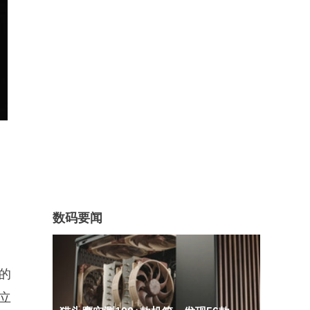
数码要闻
。
的
立