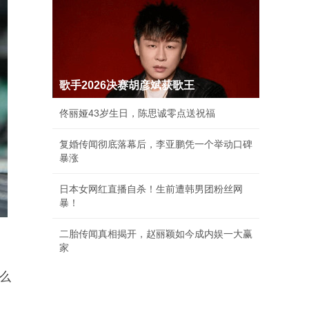
歌手2026决赛胡彦斌获歌王
佟丽娅43岁生日，陈思诚零点送祝福
复婚传闻彻底落幕后，李亚鹏凭一个举动口碑
暴涨
日本女网红直播自杀！生前遭韩男团粉丝网
暴！
二胎传闻真相揭开，赵丽颖如今成内娱一大赢
家
么