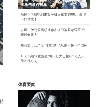
国枪击事件视频
顺风车司机找到乘客手机后索要1888元:处理
不好就拔卡
以媒：伊朗最高领袖穆杰塔巴被紧急送医 或
随时会死去
郑丽文：台湾没"独立"过 也从来不是一个国家
16万高端河轮游变"每天赶大巴拉练" 老人天
天吃保心丸
体育要闻
特