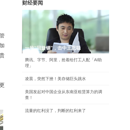
财经要闻
。
管
加
一枚“回旋镖”，击中王思聪
贵
腾讯、字节、阿里，抢着给打工人配「AI助
理」
凌晨，突然下挫！美存储巨头跳水
更
美国发起对中国企业从东南亚租赁算力的调
查！
流量的红利没了，判断的红利来了