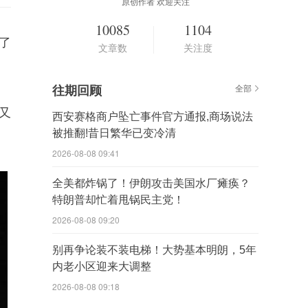
原创作者 欢迎关注
10085
1104
了
文章数
关注度
。
往期回顾
全部
又
西安赛格商户坠亡事件官方通报,商场说法
被推翻!昔日繁华已变冷清
2026-08-08 09:41
全美都炸锅了！伊朗攻击美国水厂瘫痪？
特朗普却忙着甩锅民主党！
2026-08-08 09:20
别再争论装不装电梯！大势基本明朗，5年
内老小区迎来大调整
2026-08-08 09:18