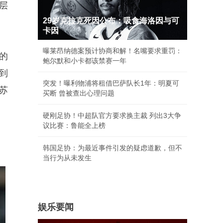
层
29岁克拉克死因公布：吸食海洛因与可
卡因
曝莱昂纳德案预计协商和解！名嘴要求重罚：
的
鲍尔默和小卡都该禁赛一年
到
突发！曝利物浦将租借巴萨队长1年：明夏可
苏
买断 曾被查出心理问题
硬刚足协！中超队官方要求换主裁 列出3大争
议比赛：鲁能全上榜
韩国足协：为最近事件引发的疑虑道歉，但不
当行为从未发生
娱乐要闻