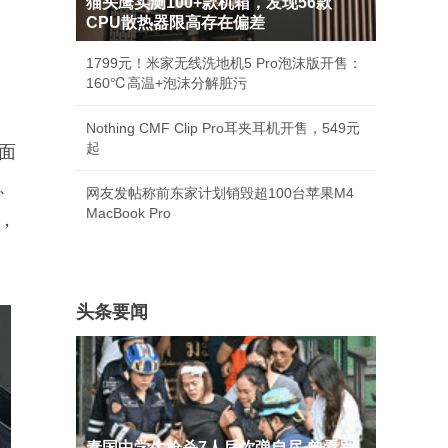
猫头鹰实测100+款机箱，发现56款
CPU散热器限高存在偏差
1799元！米家无线洗地机5 Pro泡沫版开售：
160℃高温+泡沫分解脏污
Nothing CMF Clip Pro耳夹耳机开售，549元
起
面
、
网友发帖称前东家计划销毁超100台苹果M4
MacBook Pro
，
头条要闻
泰国中学生枪杀7人后饮弹自尽 曾看别