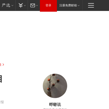
登录
注册免费邮箱
驻
自
举报
蜉蝣说