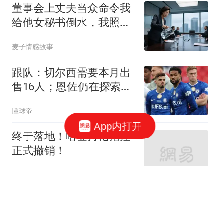
董事会上丈夫当众命令我
给他女秘书倒水，我照做
后平静问总裁是否为公司
麦子情感故事
安排，他当场回应：不
是，我立刻让
跟队：切尔西需要本月出
售16人；恩佐仍在探索各
种可能性
懂球帝
App内打开
终于落地！哈登持枪指控
正式撤销！
柚子说球
美财长曾做空日元如今要
救 还想拉人民币下水