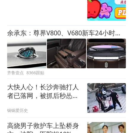
余承东：尊界V800、V680新车24小时大定突破3500台
齐鲁壹点
8366跟贴
大快人心！长沙奔驰打人
者已落网，被抓后秒怂，
3万赔偿全额兜底
锅锅爱历史
高烧男子救护车上坠桥身