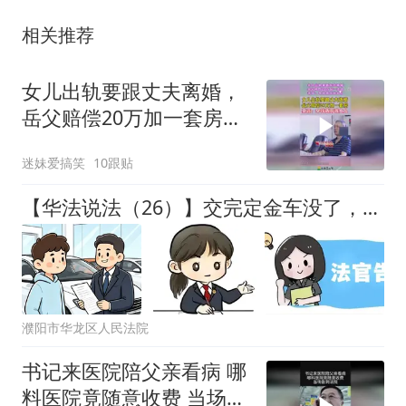
相关推荐
女儿出轨要跟丈夫离婚，
岳父赔偿20万加一套房，
豪言：拿钱离开我女儿！
迷妹爱搞笑
10跟贴
【华法说法（26）】交完定金车没了，只退本金？法院：双倍返还！
濮阳市华龙区人民法院
书记来医院陪父亲看病 哪
料医院竟随意收费 当场告