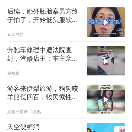
后续，婚外胚胎案男方终
于怕了，开始低头服软，
网友：早干嘛去了
春风自如
奔驰车修理中遭法院查
封，汽修店主：车主亲戚
送来修，维修费几千
星视频
游客来伊犁旅游，狗狗咬
羊赔偿四百，牧民索性把
小羊送了！
搞笑汪星球
4跟贴
天空硬糖消