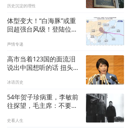
历史沉淀的理性
体型变大！“白海豚”或重
回超强台风级！登陆位置
趋向温州-台州
声情专递
高市当着123国的面流泪
说出中国想听的话 扭头就
翻脸
冰语历史
54年贺子珍病重，李敏前
往探望，毛主席：不要说
她是因为什么病的
史看人生