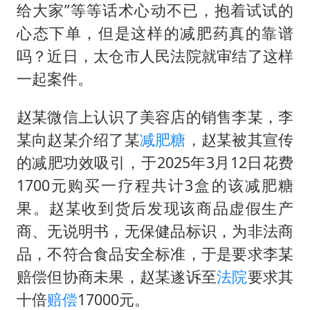
王力宏演唱会黄牛带观众藏匿被查获
给大家”等等话术心动不已，抱着试试的
四川宜宾市高县发生4.9级地震
心态下单，但是这样的减肥药真的靠谱
江苏发布台风蓝色预警
吗？近日，太仓市人民法院就审结了这样
一起案件。
“立秋的第一杯奶茶”又爆单了
陕西省委书记赶赴柞水县杏坪镇
赵某微信上认识了美容店的销售李某，李
女孩摆摊卖菌子时收到北大通知书
某向赵某介绍了某
减肥糖
，赵某被其宣传
东方之约 相约未来
的减肥功效吸引，于2025年3月12日花费
1700元购买一疗程共计3盒的该减肥糖
果。赵某收到货后发现该商品虚假生产
商、无说明书，无保健品标识，为非法商
品，不符合食品安全标准，于是要求李某
赔偿但协商未果，赵某遂诉至
法院
要求其
十倍
赔偿
17000元。