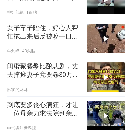
到法院
挑灯剪辑
1跟贴
女子车子陷住，好心人帮
忙拖出来后反被咬一口车
子损坏，要赔偿！
牛剑锋
43跟贴
闺蜜聚餐攀比酿悲剧，丈
夫摔瘫妻子竟要卷80万赔
偿跑路，楠哥怒怼
麻将的麻麻
到底要多丧心病狂，才让
一位母亲力求法院判亲女
儿死刑
中书省的世界观