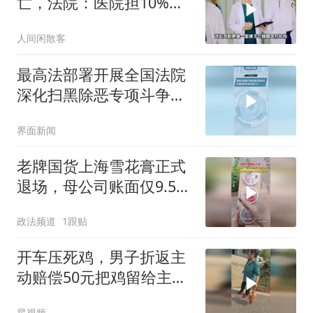
亡，法院：医院担10%责
任，赔13万
人间闲散客
最高法部署开展全国法院
深化扫黑除恶专项斗争工
作
界面新闻
老牌国货上海雪花膏正式
退场，母公司账面仅9.58
万元
政法频道
1跟贴
开车压死鸡，男子折返主
动赔偿50元把鸡留给主
人，对方执意退20元
星视频