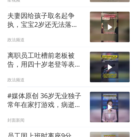
夫妻因给孩子取名起争
执，宝宝2岁还无法落
户，经法院调解锯战终于
政法频道
画上句号
离职员工吐槽前老板被
告，用四十岁老登等表
述，法院：超出合理表达
政法频道
范畴
#媒体原创 36岁无业独子
常年在家打游戏，病逝后
留下87个“高身价”游戏账
封面新闻
号，独身母亲想继承变
现，法院判定可依法继承
员工因上班时离座9分