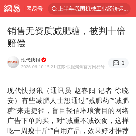
网易号
上半年我国机械工业经济运行稳中有进
我国货物贸易进出口超30万亿元
销售无资质减肥糖，被判十倍
泰国枪击案凶手先杀祖父母后行凶
赔偿
台风“白海豚”体型变大！环流面积接近13个浙江那么大
东航新规：提前14天可免费退改签
现代快报
0
泰国校园枪击案死亡人数升至7人
2026-06-10 15:21
·江苏
·快报聚焦官方网易号
女子开一天一夜空调后二氧化碳中毒
现代快报讯（通讯员 赵春阳 记者 徐晓
汪峰阻止14岁女儿买大牌
安）有些减肥人士想通过“减肥药”“减肥
河南某医院2.33亿工程串标案细节披露
糖”来走捷径，盲目轻信琳琅满目的网络
李云泽严重违纪违法
广告下单购买，对“减重不减饮食，这样
国防部：坚决反制任何闹海挑衅图谋
吃一周瘦十斤”“自用产品，效果好才推荐