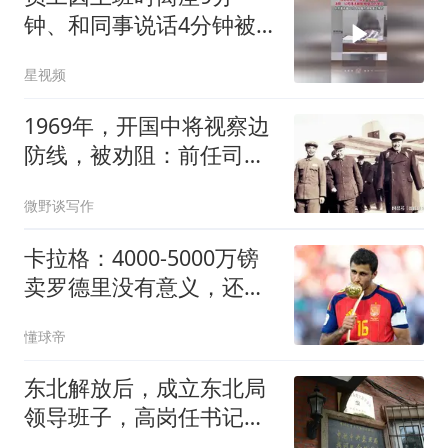
钟、和同事说话4分钟被
开除，法院：公司违法
星视频
1969年，开国中将视察边
防线，被劝阻：前任司令
就是这样被车撞的
微野谈写作
卡拉格：4000-5000万镑
卖罗德里没有意义，还不
如再留他一年
懂球帝
东北解放后，成立东北局
领导班子，高岗任书记，
8位成员都有谁？