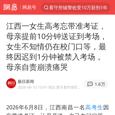
网易号
看守所辅警收受10万获刑1年
以“新”破局 首发经济点亮城市消费活力
江西一女生高考忘带准考证，
台风白海豚进入48小时警戒线
母亲提前10分钟送证到考场，
中方回应是否在太平洋海底开采稀土
女生不知情仍在校门口等，最
台风白海豚影响中国已成定局
终因迟到1分钟被禁入考场，
佛得角门将亮相智利俱乐部主场
母亲自责崩溃痛哭
U17国足1分钟轰2球
五粮液渠道价一箱上涨近百元
极目新闻
1.6万
宇树科技发行价格150.80元/股
2026-06-10 15:01
·湖北
·楚天都市报官方网易号
法国将禁止“未经同意的电话营销”
宇树科技王兴兴身家有望超200亿元
2026年6月8日，江西南昌一名
高考生
因