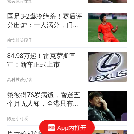
老吴教育课堂
国足3-2爆冷绝杀！赛后评
分出炉：一人满分，门将
不及格！
余憁搞笑段子
84.98万起！雷克萨斯官
宣：新车正式上市
高科技爱好者
黎彼得76岁病逝，昏迷五
个月无人知，全港只有黄
宗泽掏了钱!
陈意小可爱
App内打开
周杰伦和刘若雪的开业合