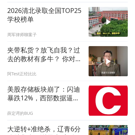
2026清北录取全国TOP25
学校榜单
周军律师聊案子
夹带私货？放飞自我？过
去的教材有多牛？ 你对课
本上哪一句话印象最深？
阿Test正经比比
美股存储板块崩了：闪迪
暴跌12%，西部数据逼近
20%跌幅
薛定谔的BUG
大逆转+准绝杀，辽青6分