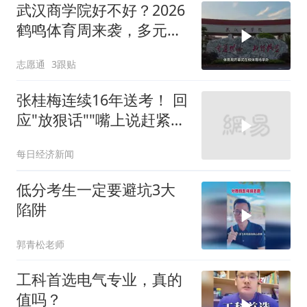
武汉商学院好不好？2026
鹤鸣体育周来袭，多元赛
事感受鲜活校园氛围
志愿通
3跟贴
张桂梅连续16年送考！ 回
应"放狠话""嘴上说赶紧走
吧，走了以后觉得心里空
每日经济新闻
空的"
低分考生一定要避坑3大
陷阱
郭青松老师
工科首选电气专业，真的
值吗？