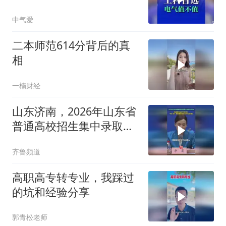
中气爱
二本师范614分背后的真
相
一楠财经
山东济南，2026年山东省
普通高校招生集中录取工
作结束，共录取考生
齐鲁频道
872368人
高职高专转专业，我踩过
的坑和经验分享
郭青松老师