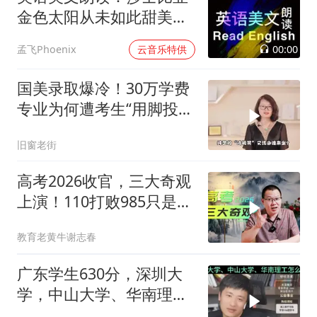
金色太阳从未如此甜美吻
过
00:00
孟飞Phoenix
云音乐特供
国美录取爆冷！30万学费
专业为何遭考生“用脚投
票”？
旧窗老街
高考2026收官，三大奇观
上演！110打败985只是其
一
教育老黄牛谢志春
广东学生630分，深圳大
学，中山大学、华南理工
怎么选！