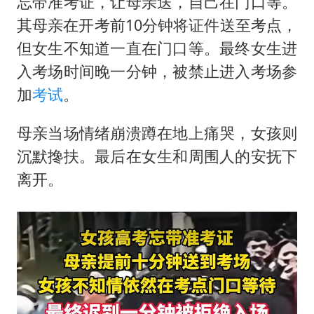
忘带准考证，让母亲送，自己在门口等。
泰国一女公务员妆容引争议 本人回应
其母亲在开考前10分钟将证件送至考点，
80后女柜员逆袭成4200亿银行副行长
但女生不知道一直在门口等。最终女生进
27岁女子成组织卖淫集团主犯被通缉
入考场时间晚一分钟，被禁止进入考场参
吉林一“温度计大楼”读数爆表
加
考试
。
女子利用漏洞0元薅走3000多件家电
母亲当场情绪崩溃蹲在地上痛哭，女孩则
24小时不关空调 电费会更低吗
沉默搀扶。最后在女生和周围人的安抚下
东方甄选被判赔偿江小白30万元
离开。
奋进开新局 实干挑大梁