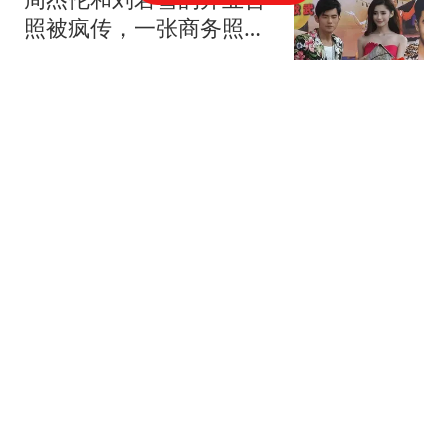
照被疯传，一张商务照编
出一部狗血剧
情感大头说说
她只穿了1次这款Skims胸
罩，就收到海量赞美：轻
垫却有奇效
生活观察员啊
20分钟一个大队的歼-20
被全歼！
人生录
50万亿定时炸弹倒计时，
银行紧急推出1.6%存单，