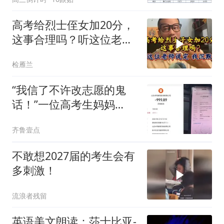
高考给烈士侄女加20分，
这事合理吗？听这位老师
说完，我沉默了
检雁兰
“我信了不许改志愿的鬼
话！”一位高考生妈妈
被“公办保录”设局
齐鲁壹点
不敢想2027届的考生会有
多刺激！
流浪者残留
英语美文朗读：莎士比亚-