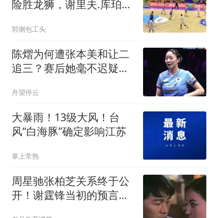
险胜龙狮，谢里夫.库珀回
归辽篮迎来利好
郭揦包工头
陈熠为何遭张本美和让二
追三？赛后她毫不迟疑说
出原因，句句实在
舟望停云
大暴雨！13级大风！台
风“白海豚”确定影响江苏
掌上常熟
周星驰张柏芝关系终于公
开！谢霆锋当初的预言成
真了