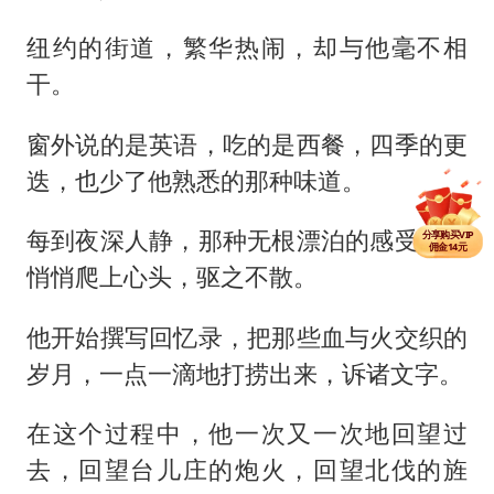
纽约的街道，繁华热闹，却与他毫不相
干。
窗外说的是英语，吃的是西餐，四季的更
迭，也少了他熟悉的那种味道。
分享单篇
佣金2.5元
每到夜深人静，那种无根漂泊的感受便会
分享购买VIP
佣金14元
分享单篇
悄悄爬上心头，驱之不散。
佣金2.5元
他开始撰写回忆录，把那些血与火交织的
岁月，一点一滴地打捞出来，诉诸文字。
在这个过程中，他一次又一次地回望过
去，回望台儿庄的炮火，回望北伐的旌