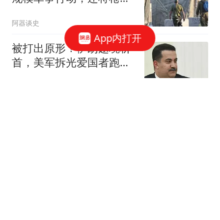
对准中国记者？
阿器谈史
App内打开
被打出原形！伊朗越境斩
首，美军拆光爱国者跑
路，库尔德彻底被卖
古史青云啊
人狂必有祸！婚外培育胚
胎、逼警方出手，富豪男
子终为荒唐买了单
大鱼简科
菲防长被问了个送命题：
真把中国惹火了，敢上前
线跟中国打一仗吗
古史青云啊