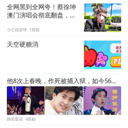
全网黑到全网夸！蔡徐坤
澳门演唱会彻底翻盘，用
硬实力打破十年流量偏见
小七说篮球
1跟贴
天空硬糖消
他8次上春晚，作死被捕入狱，如今56岁无人问津沦落到四处走穴
静若梨花
4跟贴