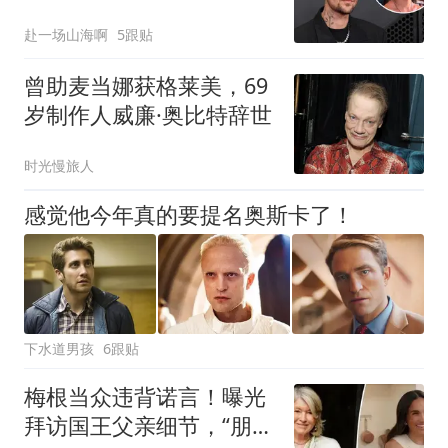
岁开始
赴一场山海啊
5跟贴
曾助麦当娜获格莱美，69
岁制作人威廉·奥比特辞世
时光慢旅人
感觉他今年真的要提名奥斯卡了！
下水道男孩
6跟贴
梅根当众违背诺言！曝光
拜访国王父亲细节，“朋