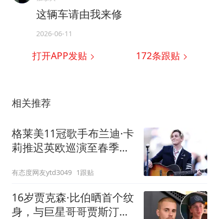
这辆车请由我来修
2026-06-11
打开APP发贴
172
条跟贴
相关推荐
格莱美11冠歌手布兰迪·卡
莉推迟英欧巡演至春季，
向歌迷致歉
有态度网友ytd3049
1跟贴
16岁贾克森·比伯晒首个纹
身，与巨星哥哥贾斯汀同