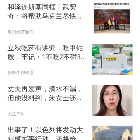
和泽连斯基同框！武契
奇：将帮助乌克兰尽快加
入欧盟，支持乌领土完整
每日经济新闻
立秋吃药有讲究，吃甲钴
胺，牢记：1不吃2不碰3
件事
任医生聊健康
丈夫再发声，滴水不漏，
但他没料到，朱女士还有
张不为人知的底牌
大鱼简科
出事了！以色列将发动大
规模军事行动，还将枪口