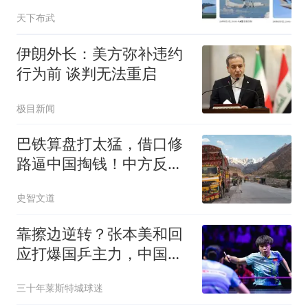
歼-10CE、空警-500和
天下布武
运-20B！
伊朗外长：美方弥补违约
行为前 谈判无法重启
极目新闻
巴铁算盘打太猛，借口修
路逼中国掏钱！中方反
击：想白拿钱没门！
史智文道
靠擦边逆转？张本美和回
应打爆国乒主力，中国教
练不喊暂停惹争议
三十年莱斯特城球迷