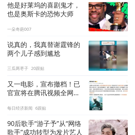
他是好莱坞的喜剧鬼才，
也是奥斯卡的恐怖大师
一朵奇葩007
说真的，我真替谢霆锋的
两个儿子感到尴尬
三瓜两枣子
20跟贴
又一电影，宣布撤档！已
官宣将在腾讯视频全网首
播！曾获奥斯卡最佳动画
每日经济新闻
6跟贴
长片，豆瓣评分8.5
90后歌手“游子予”从“网络
歌手”成功转型为发片艺人