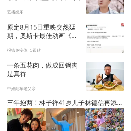
艺播娱乐
原定8月15日重映突然延
期，奥斯卡最佳动画《猫
猫的奇幻漂流》改档
报错免疫体
5跟贴
一条五花肉，做成回锅肉
是真香
带娃翻车老父亲
三年抱两！林子祥41岁儿子林德信再添千金！妻子两小时极速顺产