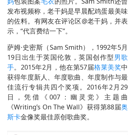
挡“张雪机车”民进党当局怕什么
妈
包装图案
毛衣
的照片。Sam Smith还曾
发布视频称，老干妈是早晨配鸡蛋最美味
香港高温刷新历史纪录
的佐料。有网友在评论区@老干妈，并表
灌溉水坝被隔成鱼塘 村民投诉20余年
示，“代言费结一下”。
中国第1高楼阻尼器摆动明显
奋力开创中国式现代化建设新局面
萨姆·史密斯（Sam Smith），1992年5月
19日出生于英国伦敦，英国创作型
男歌
手
。2015年2月，他在第57届
格莱美奖
中
获得年度新人、年度歌曲、年度制作与最
佳流行专辑共四个奖项。2016年2月29
日，凭借《007：幽灵党》主题曲
《Writing’s On The Wall》获得第88届
奥
斯卡
金像奖最佳原创歌曲奖。