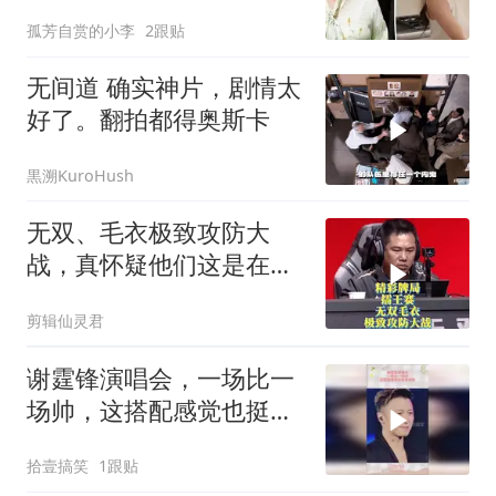
友”态度让她寒心
孤芳自赏的小李
2跟贴
无间道 确实神片，剧情太
好了。翻拍都得奥斯卡
黒溯KuroHush
无双、毛衣极致攻防大
战，真怀疑他们这是在明
牌打啊！
剪辑仙灵君
谢霆锋演唱会，一场比一
场帅，这搭配感觉也挺带
劲的
拾壹搞笑
1跟贴