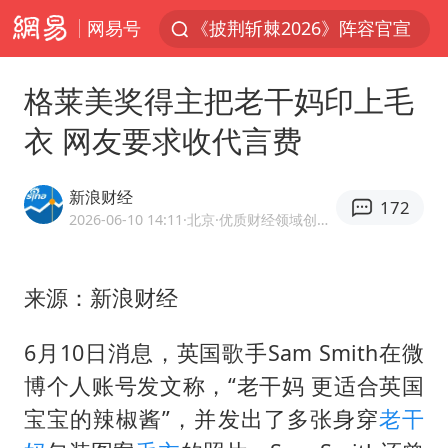
网易号
《披荆斩棘2026》阵容官宣
国足U17与阿森纳决赛取消 并列冠军
格莱美奖得主把老干妈印上毛
2025年小学教师减少13.19万
衣 网友要求收代言费
王艺迪2-4不敌张本美和止步4强
以军士兵把枪口对准中国记者
新浪财经
172
上门女婿出轨女邻居多年被判重婚罪
2026-06-10 14:11
·北京
·优质财经领域创作者
韩军前线部队连曝丑闻
来源：新浪财经
女子发现前夫婚内与第三者育子
《龙餐馆》 冲奖
6月10日消息，英国歌手Sam Smith在微
笔试第一被劝弃考涉事副校长被撤职
博个人账号发文称，“
老干妈
更适合英国
构建更高水平的全民健身公共服务体系
宝宝的辣椒酱”，并发出了多张身穿
老干