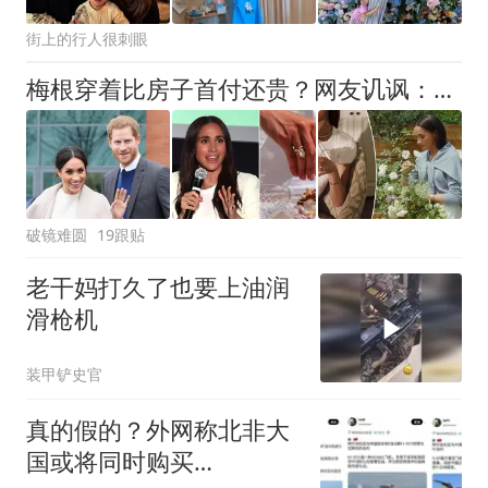
街上的行人很刺眼
梅根穿着比房子首付还贵？网友讥讽：谁戴65万戒指去剪花？
破镜难圆
19跟贴
老干妈打久了也要上油润
滑枪机
装甲铲史官
真的假的？外网称北非大
国或将同时购买