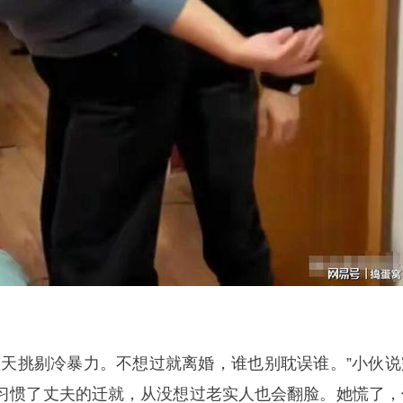
整天挑剔冷暴力。不想过就离婚，谁也别耽误谁。”小伙说
习惯了丈夫的迁就，从没想过老实人也会翻脸。她慌了，