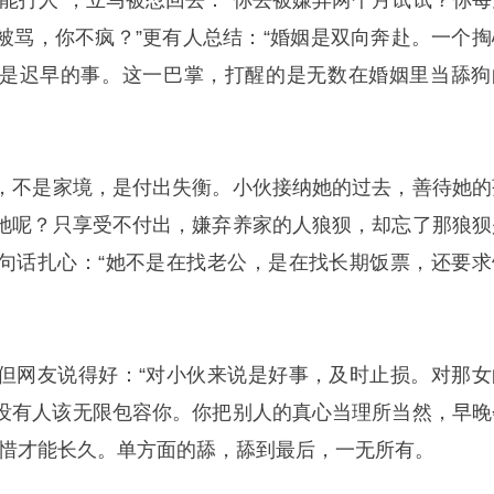
不能打人”，立马被怼回去：“你去被嫌弃两个月试试？你每
被骂，你不疯？”更有人总结：“婚姻是双向奔赴。一个掏
是迟早的事。这一巴掌，打醒的是无数在婚姻里当舔狗
，不是家境，是付出失衡。小伙接纳她的过去，善待她的
她呢？只享受不付出，嫌弃养家的人狼狈，却忘了那狼狈
句话扎心：“她不是在找老公，是在找长期饭票，还要求
但网友说得好：“对小伙来说是好事，及时止损。对那女
没有人该无限包容你。你把别人的真心当理所当然，早晚
珍惜才能长久。单方面的舔，舔到最后，一无所有。