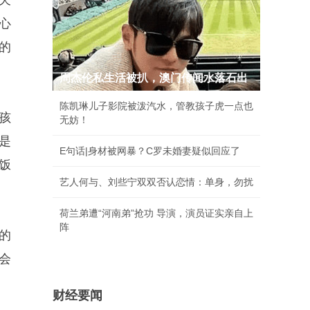
天
心
的
周杰伦私生活被扒，澳门传闻水落石出
陈凯琳儿子影院被泼汽水，管教孩子虎一点也
孩
无妨！
是
E句话|身材被网暴？C罗未婚妻疑似回应了
饭
艺人何与、刘些宁双双否认恋情：单身，勿扰
荷兰弟遭“河南弟”抢功 导演，演员证实亲自上
阵
的
会
财经要闻