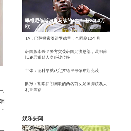
曝维尼修斯与皇马续约4年 年薪2400万
欧
TA：巴萨探索引进罗德里，合同剩12个月
韩国版李铁？警方突袭韩国足协总部，洪明甫
以犯罪嫌疑人身份被传唤
世体：德科早就认定罗德里最像布斯克茨
队报：拒唱伊朗国歌的两名前女足国脚获澳大
利亚国籍
己
姻
”
娱乐要闻