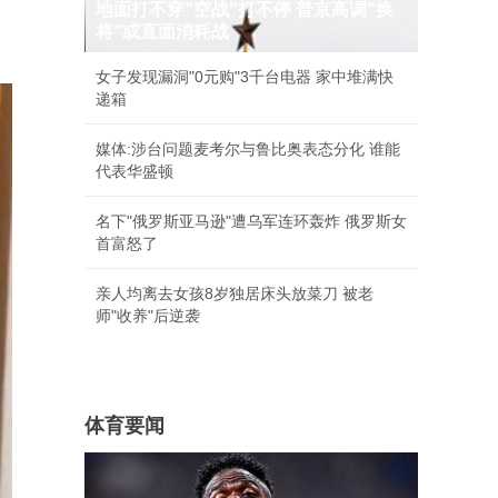
地面打不穿"空战"打不停 普京高调"换
将"或直面消耗战
女子发现漏洞"0元购"3千台电器 家中堆满快
递箱
媒体:涉台问题麦考尔与鲁比奥表态分化 谁能
代表华盛顿
名下"俄罗斯亚马逊"遭乌军连环轰炸 俄罗斯女
首富怒了
亲人均离去女孩8岁独居床头放菜刀 被老
师"收养"后逆袭
体育要闻