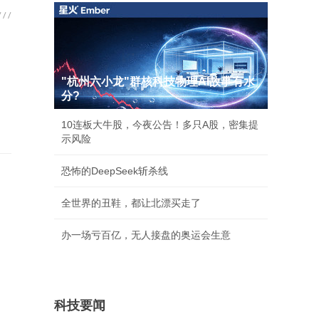
"杭州六小龙"群核科技物理AI故事有水
分?
10连板大牛股，今夜公告！多只A股，密集提
示风险
恐怖的DeepSeek斩杀线
全世界的丑鞋，都让北漂买走了
办一场亏百亿，无人接盘的奥运会生意
科技要闻