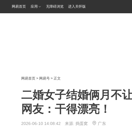
网易首页
应用
无障碍浏览
进入关怀版
网易首页
>
网易号
> 正文
二婚女子结婚俩月不
网友：干得漂亮！
2026-06-10 14:08:42 来源:
捣蛋窝
广东