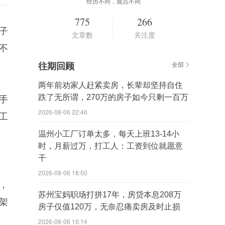
经历不同，观点不同
775
266
子
文章数
关注度
不
往期回顾
全部
两年前劝家人赶紧卖房，长辈却坚持自住
跌了无所谓，270万的房子如今只剩一百万
手
2026-08-06 22:46
工
温州小工厂订单太多，每天上班13‑14小
时，月薪过万，打工人：工资到位就愿意
干
2026-08-06 18:50
，
苏州宝妈职场打拼17年，房贷本息208万
架
房子仅值120万，无奈忍痛卖房及时止损
2026-08-06 16:14