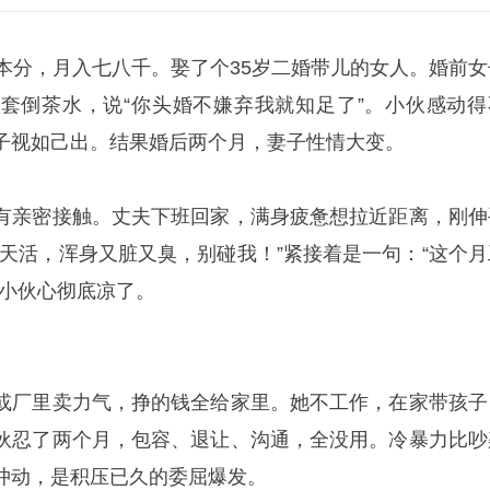
实本分，月入七八千。娶了个35岁二婚带儿的女人。婚前女
套倒茶水，说“你头婚不嫌弃我就知足了”。小伙感动得
子视如己出。结果婚后两个月，妻子性情大变。
有亲密接触。丈夫下班回家，满身疲惫想拉近距离，刚伸
一天活，浑身又脏又臭，别碰我！”紧接着是一句：“这个月
”小伙心彻底凉了。
或厂里卖力气，挣的钱全给家里。她不工作，在家带孩子
伙忍了两个月，包容、退让、沟通，全没用。冷暴力比吵
冲动，是积压已久的委屈爆发。