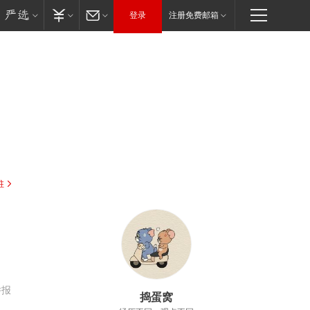
登录
注册免费邮箱
驻
，
举报
捣蛋窝