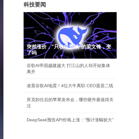
科技要闻
突然涨价，"只收电费钱"的梁文锋，变
了吗
谷歌AI帝国越建越大 打江山的人却开始集体
离开
凌晨谷歌AI地震！4位大牛离职 CEO退居二线
库克卸任后的苹果发布会，哪些硬件最值得关
注
DeepSeek预告API价格上涨：“预计涨幅较大”