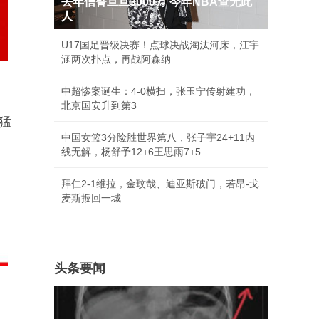
去年信誓旦旦3000万 今年NBA查无此
人
U17国足晋级决赛！点球决战淘汰河床，江宇
涵两次扑点，再战阿森纳
中超惨案诞生：4-0横扫，张玉宁传射建功，
北京国安升到第3
猛
中国女篮3分险胜世界第八，张子宇24+11内
线无解，杨舒予12+6王思雨7+5
拜仁2-1维拉，金玟哉、迪亚斯破门，若昂-戈
麦斯扳回一城
头条要闻