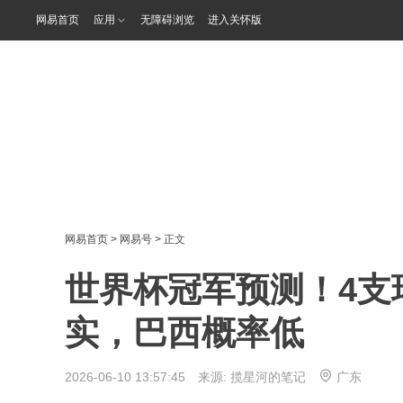
网易首页
应用
无障碍浏览
进入关怀版
网易首页
>
网易号
> 正文
世界杯冠军预测！4支
实，巴西概率低
2026-06-10 13:57:45 来源:
揽星河的笔记
广东