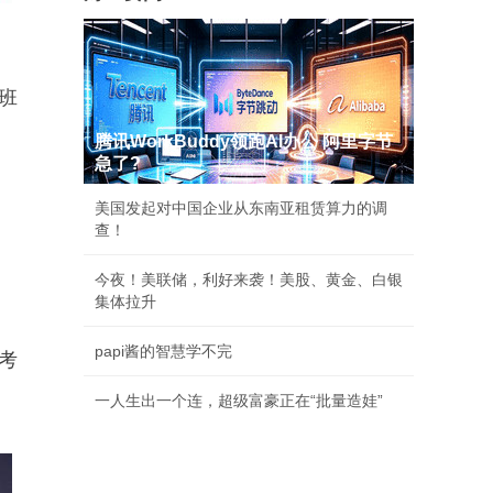
班
腾讯WorkBuddy领跑AI办公 阿里字节
急了?
美国发起对中国企业从东南亚租赁算力的调
查！
今夜！美联储，利好来袭！美股、黄金、白银
集体拉升
papi酱的智慧学不完
考
一人生出一个连，超级富豪正在“批量造娃”