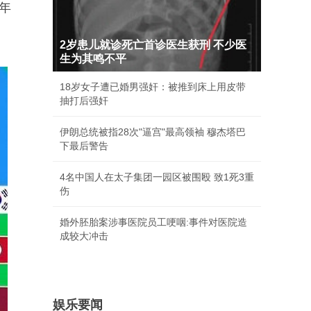
8年
2岁患儿就诊死亡首诊医生获刑 不少医
生为其鸣不平
18岁女子遭已婚男强奸：被推到床上用皮带
抽打后强奸
伊朗总统被指28次"逼宫"最高领袖 穆杰塔巴
下最后警告
4名中国人在太子集团一园区被围殴 致1死3重
伤
婚外胚胎案涉事医院员工哽咽:事件对医院造
成较大冲击
娱乐要闻