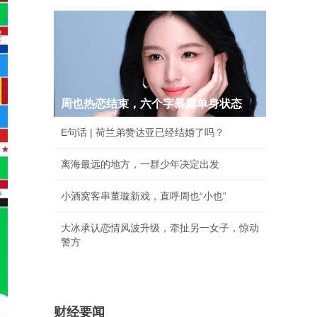
周也热恋结束，六个字暴露单身状态
E句话 | 荷兰弟赞达亚已经结婚了吗？
离海最远的地方，一群少年决定出发
小酒窝客串董璇新戏，直呼周也“小也”
大冰承认恋情风波升级，牵扯另一女子，惊动
警方
财经要闻