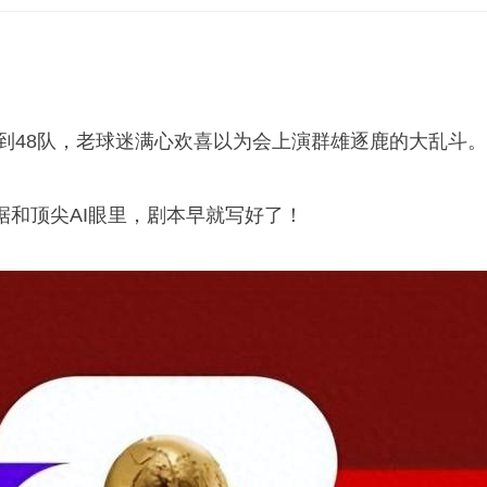
军到48队，老球迷满心欢喜以为会上演群雄逐鹿的大乱斗。
据和顶尖AI眼里，剧本早就写好了！