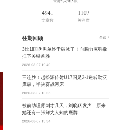
最是乱花迷人眼
4941
1107
文章数
关注度
往期回顾
全部
3比1!国乒男单终于破冰了！向鹏力克强敌
扛下关键首胜
2026-08-07 19:40
三连胜！赵松源传射U17国足2-1逆转勒沃
库森，半决赛战河床
2026-08-07 13:35
被前助理背刺才几天，刘晓庆发声，原来
她还有一张鲜为人知的底牌
2026-08-07 13:34