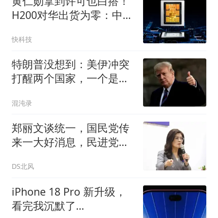
黄仁勋拿到许可也白搭！
H200对华出货为零：中企
46%算力预算涌向国产芯
快科技
片
特朗普没想到：美伊冲突
打醒两个国家，一个是越
南，一个是菲律宾
混沌录
郑丽文谈统一，国民党传
来一大好消息，民进党有
内乱气息了
DS北风
iPhone 18 Pro 新升级，
看完我沉默了…