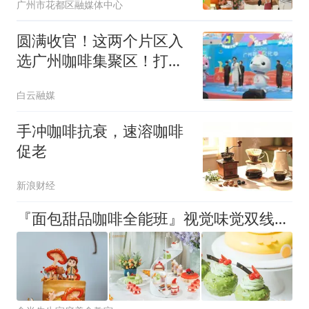
广州市花都区融媒体中心
圆满收官！这两个片区入
选广州咖啡集聚区！打卡
攻略→
白云融媒
手冲咖啡抗衰，速溶咖啡
促老
新浪财经
『面包甜品咖啡全能班』视觉味觉双线收割，让产品千变万化！