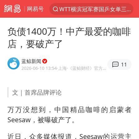
网易号
WTT横滨冠军赛国乒女单三将晋级四强
光影经济撬动暑期消费新蓝海
负债1400万！中产最爱的咖啡
陈思诚零点晒照为佟丽娅庆生
店，要破产了
微信又有新功能，你可以“撤回”你的撤回了！
郑丽文：台湾从来没有“独立”过
蓝鲸新闻
11
上四休三，但降薪1000元，你接受吗？
2026-06-10 13:54
·上海
·《蓝鲸财经》官方网易号
情侣在平潭拍日出时坠崖致一死一伤
文｜首席品牌评论
酒店花洒现排泄物住客索赔遭拒
杭州全市有序停课
万万没想到，中国精品咖啡的启蒙者
夏日经济乘“热”而上 消费市场向“新”而行
Seesaw，被曝破产了。
36岁男演员成景区NPC后人气爆棚
近日，众多媒体报道，Seesaw的运营主