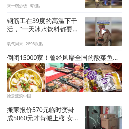
来一碗炒饭
6跟贴
钢筋工在39度的高温下干
活，“一天冰水饮料都要喝
20斤”，男子：不喝这些，
氧气周末
2898跟贴
根本没力气干活
倒闭15000家！曾经风靡全国的酸菜鱼，为什么吃的人越来越少了？
徐云流浪中国
搬家报价570元临时变卦
成5060元才肯搬上楼 女子
傻眼