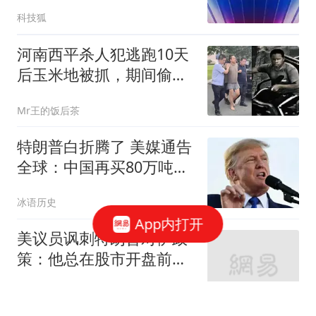
科技狐
河南西平杀人犯逃跑10天
后玉米地被抓，期间偷东
西吃被发现伤及多名无辜
Mr王的饭后茶
群众，网传被人举报后落
网
特朗普白折腾了 美媒通告
全球：中国再买80万吨大
豆
冰语历史
App内打开
美议员讽刺特朗普对伊政
策：他总在股市开盘前说
不打了
澎湃新闻