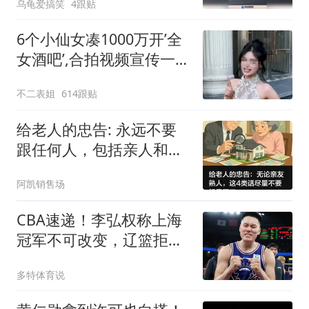
乌龟爱搞笑
4跟贴
6个小仙女凑1000万开’全
女酒吧’,合拍视频宣传一看
酒水单和价格把网友笑疯
不二表姐
614跟贴
给老人的忠告: 永远不要
跟任何人，包括亲人和朋
友，说以下4句话
阿凯销售场
CBA速递！李弘权称上海
冠军不可改变，辽篮拒绝
交易王岚嵚，赵睿将回归
多特体育说
男篮