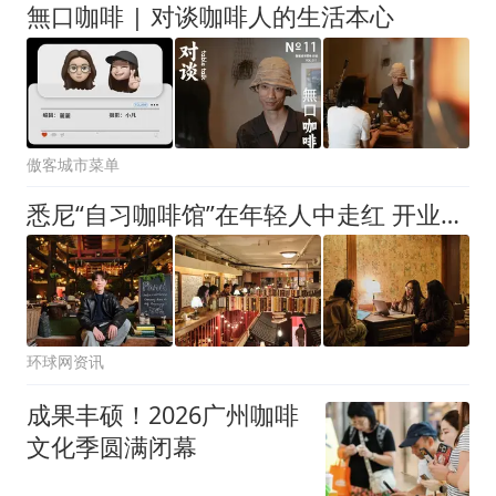
無口咖啡 | 对谈咖啡人的生活本心
傲客城市菜单
悉尼“自习咖啡馆”在年轻人中走红 开业排队盛况堪比酒吧
环球网资讯
成果丰硕！2026广州咖啡
文化季圆满闭幕