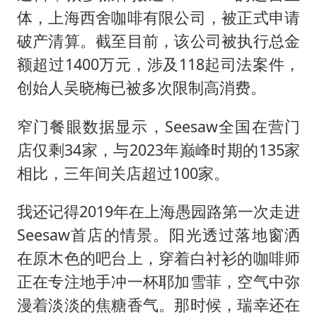
新疆优化调整景区内自驾服务费
体，上海西舍咖啡有限公司，被正式申请
检测列车撞人致11死2伤 涉事单位被罚
破产清算。截至目前，该公司被执行总金
全民健身事业高质量发展
额超过1400万元，涉及118起司法案件，
台当局重金为“台独”织“皇帝新衣”
创始人吴晓梅已被多次限制高消费。
商场现钱学森巨幅海报 负责人回应
窄门餐眼数据显示，Seesaw全国在营门
几元成本的AI广告导致千万市值蒸发
店仅剩34家，与2023年巅峰时期的135家
老挝国会主席赛宋蓬逝世
相比，三年间关店超过100家。
乐享全民健身 共筑健康中国
我还记得2019年在上海愚园路第一次走进
Seesaw首店的情景。阳光透过落地窗洒
在原木色的吧台上，穿着白衬衫的咖啡师
正在专注地手冲一杯耶加雪菲，空气中弥
漫着淡淡的焦糖香气。那时候，瑞幸还在