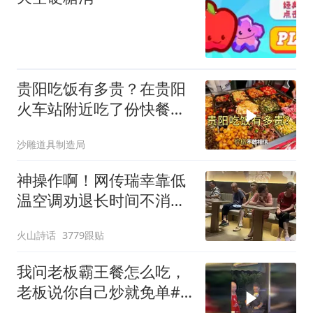
贵阳吃饭有多贵？在贵阳
火车站附近吃了份快餐，
价格出人意料
沙雕道具制造局
神操作啊！网传瑞幸靠低
温空调劝退长时间不消
费、占座闲聊的老年人，
火山詩话
3779跟贴
评论区炸锅
我问老板霸王餐怎么吃，
老板说你自己炒就免单#
炒饭#炒面#摆摊