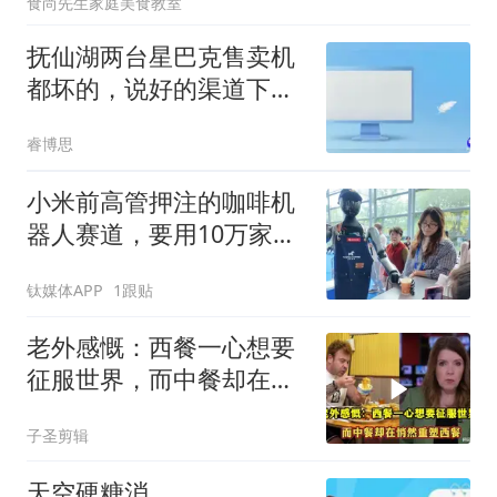
食尚先生家庭美食教室
抚仙湖两台星巴克售卖机
都坏的，说好的渠道下沉
呢？
睿博思
小米前高管押注的咖啡机
器人赛道，要用10万家门
店PK瑞幸们？
钛媒体APP
1跟贴
老外感慨：西餐一心想要
征服世界，而中餐却在悄
然重塑西餐！
子圣剪辑
天空硬糖消