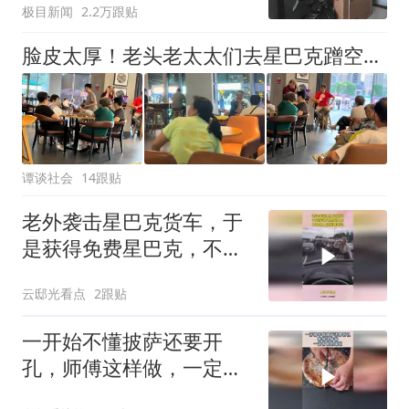
极目新闻
2.2万跟贴
脸皮太厚！老头老太太们去星巴克蹭空调，占满座位就是不消费，被店员关空调还不走人，网友：给子女丢脸了！
谭谈社会
14跟贴
老外袭击星巴克货车，于
是获得免费星巴克，不知
晚上还能睡着吗！
云邸光看点
2跟贴
一开始不懂披萨还要开
孔，师傅这样做，一定有
他的道理！