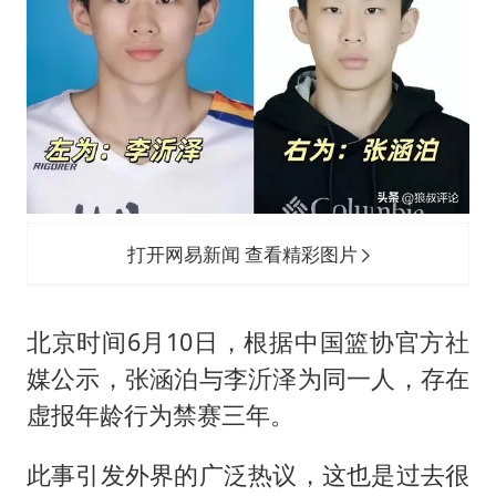
FIFA官方支持因凡蒂诺
41岁女子为鼓励女儿考上985研究生
乘客脱鞋散发异味 司机提醒反被怼
日本籍女网红在韩直播时自杀身亡
恩比德变瘦引热议
总书记关心百姓身边这些民生大事
打开网易新闻 查看精彩图片
北京时间6月10日，根据中国篮协官方社
媒公示，张涵泊与
李沂泽
为同一人，存在
虚报年龄行为禁赛三年。
此事引发外界的广泛热议，这也是过去很