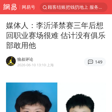
网易号
顾客结账把钱扔地上 服务员霸气扔回
38岁山东财大教授刘海明逝世
媒体人：李沂泽禁赛三年后想
被泰航拒载中国乘客：免费改签没兑现
回职业赛场很难 估计没有俱乐
陕西柞水遭遇暴雨五千余户群众转移
部敢用他
银行午休1.5小时 留个窗口行不行
台风白海豚或在华东沿海登陆
狼叔评论
149
弹药库存告急 美军补货难
2026-06-10 13:10
·上海
沙特否认与胡塞武装举行会谈
如何把百年大党建设得更加坚强有力
香港殿堂级填词人黎彼得因病离世 终年76岁
李亚鹏向地铁吐血女孩捐99999元