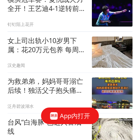
全开！王艺迪4-1逆转前世
界第1晋级四强
钉钉陌上花开
女上司出轨小10岁男下
属：花20万元包养 每周偷
情2次
汉史趣闻
为救弟弟，妈妈哥哥溺亡
后续！独活父子抱头痛
哭，网友：本可以救
泛舟碧波湖水
App内打开
台风“白海豚”已进入警戒
线