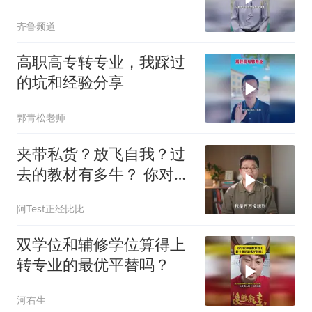
门”真的要换钥匙了
齐鲁频道
高职高专转专业，我踩过
的坑和经验分享
郭青松老师
夹带私货？放飞自我？过
去的教材有多牛？ 你对课
本上哪一句话印象最深？
阿Test正经比比
双学位和辅修学位算得上
转专业的最优平替吗？
河右生