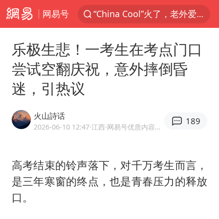
网易号
“China Cool”火了，老外爱上中国避暑游
香港宏福苑火灾或由烟头引起
乐极生悲！一考生在考点门口
浙江台州《告全体市民书》
尝试空翻庆祝，意外摔倒昏
枪击案后泰国拟推更严格枪支管控方案
迷，引热议
四川宜宾3.4级地震
陕西柞水泥石流已致2死 仍有1人失联
火山詩话
189
泰国初中生饮弹自尽前开了26枪
2026-06-10 12:47
·江西
·网易号优质内容创作者
多所高校取消艺考
网约车司机充电时猝死保险拒赔
高考结束的铃声落下，对千万考生而言，
是三年寒窗的终点，也是青春压力的释放
店主称换“青海拉面”招牌后生意更好
口。
上半年国内居民出游人次34.63亿