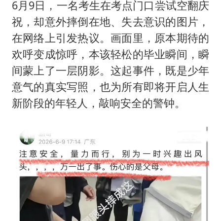
今年第二强台风将带来多大影响
6月9日，一名考生在考点门口尝试空翻庆
张本智和：零封向鹏不意外
祝，却意外摔倒在地、失去意识的图片，
在网络上引发热议。画面里，原本期待的
22岁女生独闯南太行失联12天
欢呼变成惊呼，本该轻松的毕业瞬间，瞬
新疆沙雅县发生4.5级地震
间蒙上了一层阴影。这起事件，既是少年
“准2万亿”之城点名支持三所大学
意气的真实写照，也为所有即将开启人生
微信新功能：你可以“撤回”你的撤回
新阶段的年轻人，敲响安全的警钟。
习近平心系体育强国建设