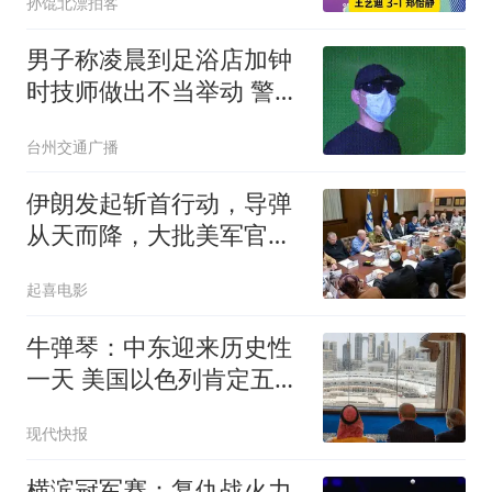
孙馄北漂拍客
男子称凌晨到足浴店加钟
时技师做出不当举动 警方
回应
台州交通广播
伊朗发起斩首行动，导弹
从天而降，大批美军官被
袭击？英法德失声
起喜电影
牛弹琴：中东迎来历史性
一天 美国以色列肯定五味
杂陈
现代快报
横滨冠军赛：复仇战火力