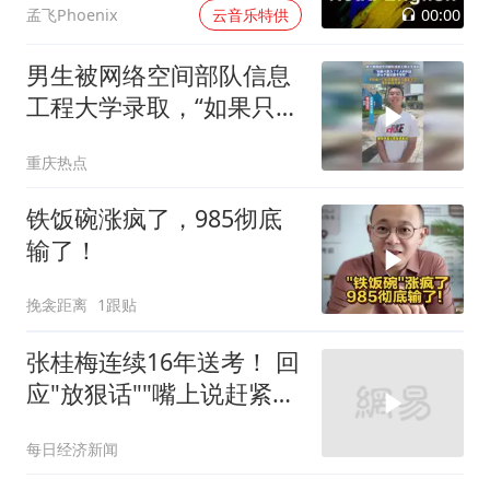
00:00
孟飞Phoenix
云音乐特供
男生被网络空间部队信息
工程大学录取，“如果只是
为了个人的利益那么不建
重庆热点
议报考军校”
铁饭碗涨疯了，985彻底
输了！
挽衾距离
1跟贴
张桂梅连续16年送考！ 回
应"放狠话""嘴上说赶紧走
吧，走了以后觉得心里空
每日经济新闻
空的"