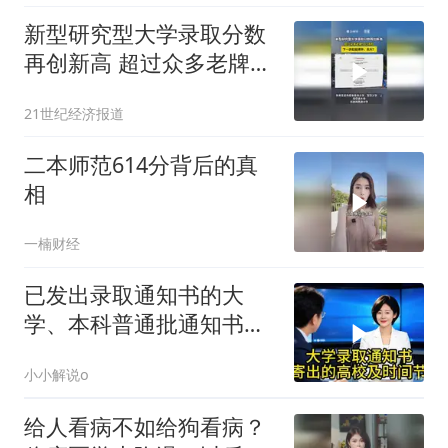
新型研究型大学录取分数
再创新高 超过众多老牌
985名校 下一步赶超清
21世纪经济报道
华、北大？
二本师范614分背后的真
相
一楠财经
已发出录取通知书的大
学、本科普通批通知书发
出的时间节点
小小解说o
给人看病不如给狗看病？