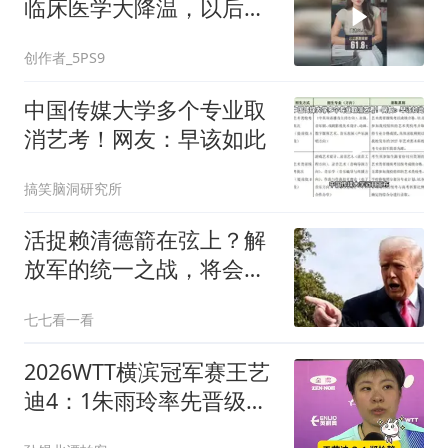
临床医学大降温，以后没
人学医了？
创作者_5PS9
中国传媒大学多个专业取
消艺考！网友：早该如此
搞笑脑洞研究所
活捉赖清德箭在弦上？解
放军的统一之战，将会以
什么名义来打响？
七七看一看
2026WTT横滨冠军赛王艺
迪4：1朱雨玲率先晋级女
单4强