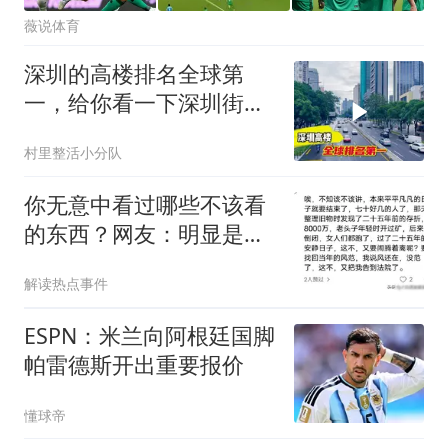
薇说体育
深圳的高楼排名全球第
一，给你看一下深圳街头
有多繁华
村里整活小分队
你无意中看过哪些不该看
的东西？网友：明显是三
故意留下的
解读热点事件
ESPN：米兰向阿根廷国脚
帕雷德斯开出重要报价
懂球帝