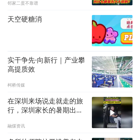
邻家二蛋不靠谱
天空硬糖消
实干争先·向新行｜产业攀
高提质效
柯桥传媒
在深圳来场说走就走的旅
行，深圳家长的暑期出游
选择更加多元
融煤资讯