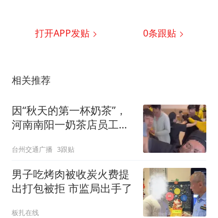
打开APP发贴
0
条跟贴
相关推荐
因“秋天的第一杯奶茶”，
河南南阳一奶茶店员工与
外卖骑手发生肢体冲突，
台州交通广播
3跟贴
目击者：奶茶订单过多，
外卖骑手不满等候时间过
男子吃烤肉被收炭火费提
长
出打包被拒 市监局出手了
板扎在线