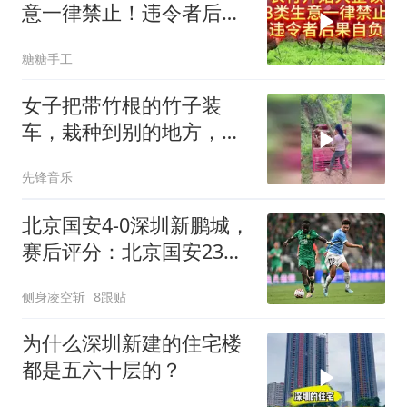
意一律禁止！违令者后果
自负！
糖糖手工
女子把带竹根的竹子装
车，栽种到别的地方，网
友：这竹子不轻的
先锋音乐
北京国安4-0深圳新鹏城，
赛后评分：北京国安23号
排第一
侧身凌空斩
8跟贴
为什么深圳新建的住宅楼
都是五六十层的？