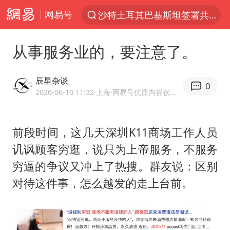
网易号
沙特土耳其巴基斯坦签署共同防务协议
“电影+”如何激发千亿级消费新活力？
从事服务业的，要注意了。
全球首个长时储能一体化产业园量产
台风白海豚已进入24小时警戒线
辰星杂谈
0
中国女篮70-67险胜尼日利亚女篮
2026-06-10 11:32
·上海
·网易号优质内容创作者
名创优品回应女子吐槽内裤质量差
前段时间，这几天深圳K11商场工作人员
四川宜宾市高县4.9级地震致1人死亡
讥讽顾客穷逛，说只为上帝服务，不服务
台风白海豚或吞并鲸鱼 登陆地点更新
穷逼的争议又冲上了热搜。群友说：区别
胜宏科技：股票交易异常波动
对待这件事，怎么越发的走上台前。
出口禁令驱动有色板块大涨
秋天的第一杯奶茶到底有多火