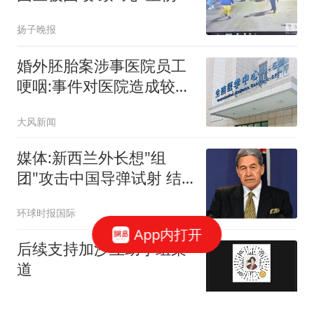
扬子晚报
婚外胚胎案涉事医院员工
哽咽:事件对医院造成较大
冲击
大风新闻
媒体:新西兰外长想"组
团"攻击中国导弹试射 结
果被打脸
环球时报国际
App内打开
后续支持加沙互助小组渠
道
北叙利亚通讯