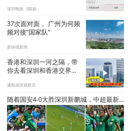
深圳晚报
3跟贴
37次面对面， 广州为何频
频对接“国家队”
新快报新闻
香港和深圳一河之隔，带
你去看深圳和香港交界的
风景
通勤崩溃观察员
随着国安4-0大胜深圳新鹏城，中超最新排名出炉！国安升第3