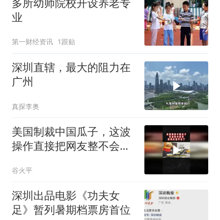
多所幼师院校开设养老专
业
第一财经资讯
1跟贴
深圳直辖，最大的阻力在
广州
真探李奥
美国制裁中国瓜子，这波
操作直接把网友整不会了
02
谷火平
深圳出品电影《功夫女
足》暂列暑期档票房首位