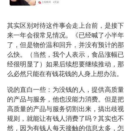
U17国足点球大战淘汰河床晋级决赛
国防部：中国军队坚决反制任何闹海挑衅图谋
国乒男单横滨冠军赛全军覆没
其实区别对待这件事会走上台前，是接下
38岁演员求职万岁山NPC成功
来一年会很常见情况。《已经喊了小半年
了，但是物价温和回升，并没有预计的那
“新疆阿勒泰八月能滑雪”不实
么快。（当然，我个人表示，食品涨幅已
日本试射“战斧”导弹，国防部回应
经很明显了）如果后续想要继续推动，那
胡彦斌韩磊 谁帮谁
么必然只能在有钱花钱的人身上想办法。
夯实基础开新局
说的直白一些：为没钱的人，提供高质量
的产品与服务，他也没能力消费。但是把
高质量的产品与服务切割出来，搞出歧视
规则，就能让有钱人消费了吗？其实也不
然，因为有钱人每天接触的信息太多，怎