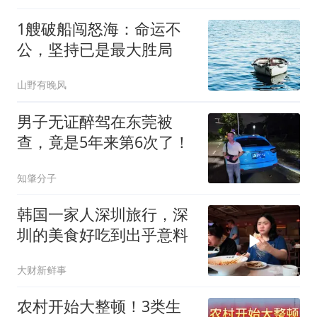
1艘破船闯怒海：命运不
公，坚持已是最大胜局
山野有晚风
男子无证醉驾在东莞被
查，竟是5年来第6次了！
知肇分子
韩国一家人深圳旅行，深
圳的美食好吃到出乎意料
大财新鲜事
农村开始大整顿！3类生