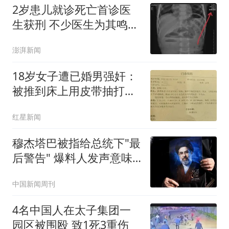
2岁患儿就诊死亡首诊医
生获刑 不少医生为其鸣不
平
澎湃新闻
18岁女子遭已婚男强奸：
被推到床上用皮带抽打后
强奸
红星新闻
穆杰塔巴被指给总统下"最
后警告" 爆料人发声意味
深长
中国新闻周刊
4名中国人在太子集团一
园区被围殴 致1死3重伤