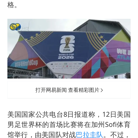
“深圳地面沉降致车辆损坏”不实
格。
泰国一女公务员妆容引争议 本人回应
女子利用漏洞0元薅走3000多件家电
80后女柜员逆袭成4200亿银行副行长
27岁女子成组织卖淫集团主犯被通缉
24小时不关空调 电费会更低吗
东方甄选被判赔偿江小白30万元
奋进开新局 实干挑大梁
打开网易新闻 查看精彩图片
美国国家公共电台8日报道称，12日美国
男足世界杯的首场比赛将在加州Sofi体育
馆举行，由美国队对战
巴拉圭队
。不过，