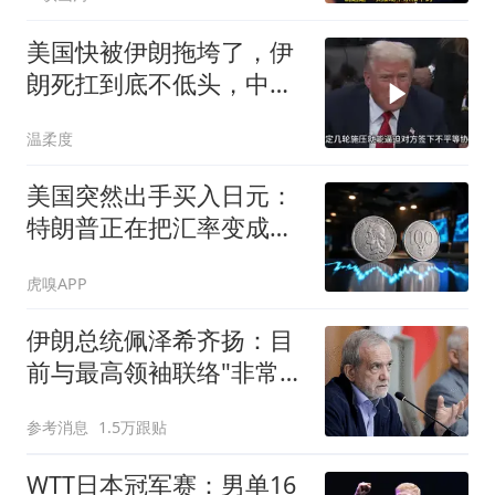
耳光有多疼？
美国快被伊朗拖垮了，伊
朗死扛到底不低头，中国
反而迎来新机遇？
温柔度
美国突然出手买入日元：
特朗普正在把汇率变成新
的地缘武器
虎嗅APP
伊朗总统佩泽希齐扬：目
前与最高领袖联络"非常困
难"
参考消息
1.5万跟贴
WTT日本冠军赛：男单16