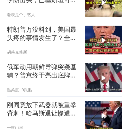
上当
老表是个手艺人
特朗普万没料到，美国最
头疼的事情发生了？全世
界都该感谢伊朗！
胡莱克修斯
俄军动用朝鲜导弹突袭基
辅？普京终于亮出底牌，
特朗普真要傻眼了
温柔度
9跟贴
刚同意放下武器就被重拳
背刺！哈马斯退让惨遭以
军斩首，特朗普这记响亮
一饮山河