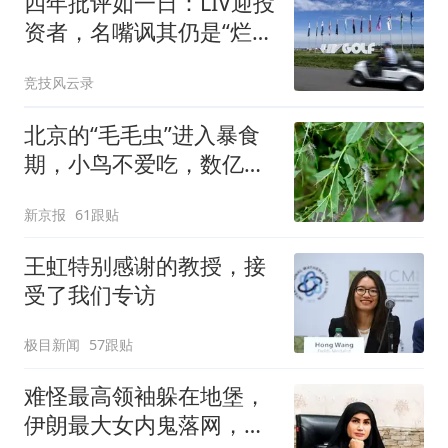
四年批评如一日：LIV迎投
资者，名嘴讽其仍是“烂片
主角”
竞技风云录
北京的“毛毛虫”进入暴食
期，小鸟不爱吃，数亿头
小蜂迎战
新京报
61跟贴
王虹特别感谢的教授，接
受了我们专访
极目新闻
57跟贴
难怪最高领袖躲在地堡，
伊朗最大女内鬼落网，哈