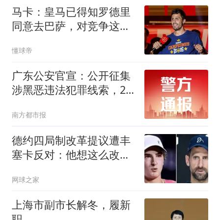
马卡：皇马已得知罗德里
同意去巴萨，对竞争这笔
交易感到悲观
懂球帝
广东公安官宣：公开征集
涉黑恶违法犯罪线索，26
个举报电话公布
南方都市报
德约四局制改革提议遭丰
塞卡反对：他想这么改是
因为他年纪大了
网球之家
上海市副市长解冬，履新
职