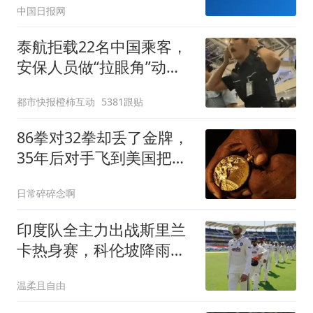
中国日报网
泰航拒载22名中国乘客，
安保人员做“拉眼角”动
作，泰国机场最新回应：
都市快报橙柿互动
5381跟贴
拒绝登机决定由航司作
出；亲历者：曾承诺免费
86拳对32拳却丢了金牌，
改签但没兑现
35年后对手飞到美国把金
牌送还
日常碎碎念啊
印度队全主力出战斯里兰
卡热身赛，科伦坡降雨或
影响备战
温柔且自由