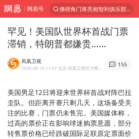
网易号
佛得角门将亮相智利俱乐部主场
以“新”破局 首发经济点亮城市消费活力
罕见！美国队世界杯首战门票
中方回应是否在太平洋海底开采稀土
滞销，特朗普都嫌贵......
看守所辅警收受10万获刑1年
宇树科技发行价格150.80元/股
凤凰卫视
155
宇树科技王兴兴身家有望超200亿元
2026-06-10 11:07
·北京
·凤凰卫视官方网易号
五粮液渠道价一箱上涨近百元
美国男足12日将迎来世界杯首战对阵巴拉
CIA被曝已秘密设立古巴工作组
圭队。但距离开赛只剩几天，这场备受关
法国将禁止“未经同意的电话营销”
注的比赛，门票仍未售完。美国媒体称，
吉林一“温度计大楼”读数爆表
过高的票价正在影响球迷购票意愿，部分
贵州轮胎子公司获美国退税8136万
转售票价格已经跌破国际足联原定票面价