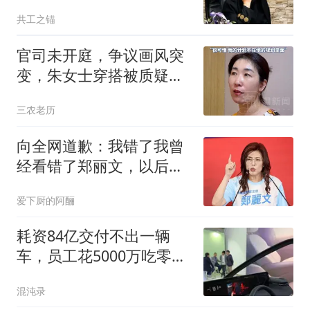
梅内伊死得太冤了
共工之锚
官司未开庭，争议画风突
变，朱女士穿搭被质疑，
居家10年竟成槽点
三农老历
向全网道歉：我错了我曾
经看错了郑丽文，以后她
说什么我都不信了
爱下厨的阿酾
耗资84亿交付不出一辆
车，员工花5000万吃零
食，被央视痛批后破产
混沌录