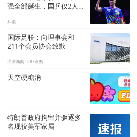
强全部诞生，国乒仅2人
晋级即将挑战张本智和
乒谈
国际足联：向理事会和
211个会员协会致歉
澎湃新闻
287跟贴
天空硬糖消
特朗普政府拘留并驱逐多
名现役美军家属