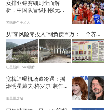
女排亚锦赛细则全面解
析，中国队晋级四强无
忧，决赛或与日本相遇
老贃是个手艺人
从“零风险零投入”到负债百万：一个养牛项目崩盘后，谁该为农户的贷款买单丨红星调查
红星新闻
540跟贴
寇梅迪曝机场遭冷遇：摇
滚明星戴夫·格罗尔“装作
不认识我”引热议
追星雷达站