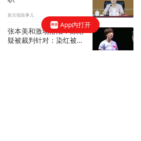
新京报政事儿
App内打开
张本美和激动落泪！陈熠
疑被裁判针对：染红被扣
1分 医疗暂停被驳
风过乡
宇树科技王兴兴身家有望
超200亿元
第一财经资讯
因14岁儿子说“大不了去送
外卖” ，浙江爸爸三伏天
带他当外卖员，仅负责接
大风新闻
送和提供100元资金，其