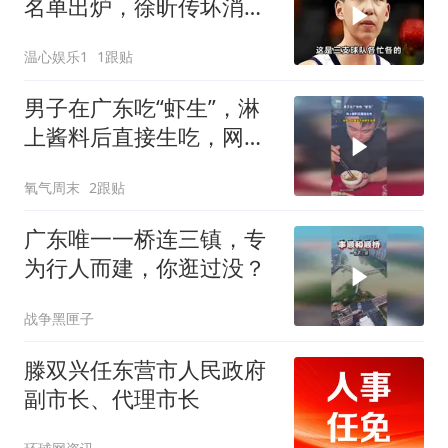
名单出炉，徐昕传坏消
息，山东签约亏大了
温心娱乐1
1跟贴
男子在广东吃“虾生”，淋
上酱料后直接生吃，网
友：你是真不怕寄生虫啊
氧气周末
2跟贴
广东唯一一桥连三镇，专
为行人而建，你逛过没？
战争黑匣子
滕双兴任东营市人民政府
副市长、代理市长