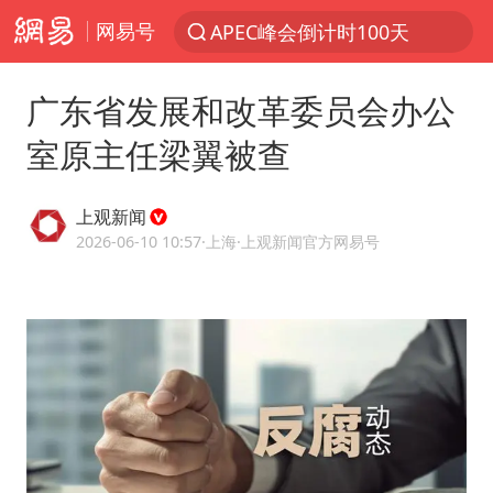
网易号
APEC峰会倒计时100天
新能源汽车产业链提速
广东省发展和改革委员会办公
众星发文悼念秦焰
室原主任梁翼被查
苏州河水抢排翻泄至黄浦江
“还不如不放假”
上观新闻
辽宁28名务农人员中暑死亡？官方辟谣
2026-06-10 10:57
·上海
·上观新闻官方网易号
独闯南太行失联女子遗体已找到
白海豚突然大拐弯 走出罕见路线
大连一起飞航班因乘客可乐爆瓶折返
百花奖闭幕式节目单正式揭晓
血指纹匹配成功，20年悬案告破！凶手被执行死刑