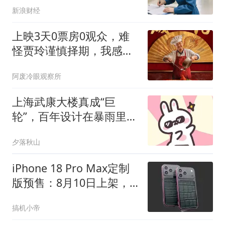
新浪财经
上映3天0票房0观众，难
怪贾玲谨慎择期，我感
慨：大片扎堆的暑期档惨
阿废冷眼观察所
淡电影诞生
上海武康大楼真成“巨
轮”，百年设计在暴雨里实
景兑现
夕落秋山
iPhone 18 Pro Max定制
版预售：8月10日上架，
卖93230元
搞机小帝