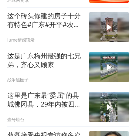
环球网资讯
这个砖头修建的房子十分
有特色#广东#开平#农村
自建房#砖头
lume情感语录
这是广东梅州最强的七兄
弟，齐心又顾家
战争黑匣子
这里是广东最“委屈”的县
城佛冈县，29年内被四个
城市接管过
壹号塔台
蔡磊接受央视专访称多次