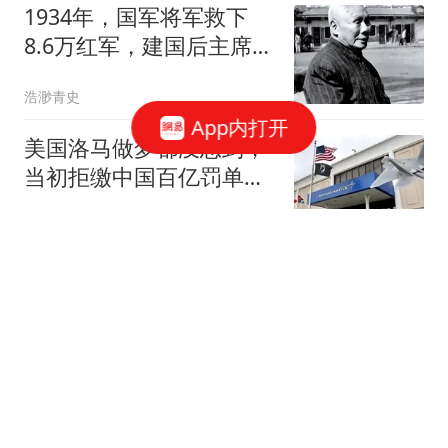
1934年，国军将军救下
8.6万红军，建国后主席叮
嘱：务必要找到他
浩渺青史
App内打开
美国洛马做梦都没想到，
当初拒缴中国百亿罚单，
如今竟会自食恶果
无悔的灿烂人生
太尴尬了！江西一升学宴
20桌有8桌空置，40多位
受邀同事仅到场5人
火山詩话
热搜第一！大疆曾投资宇
树，已办好工商登记，最