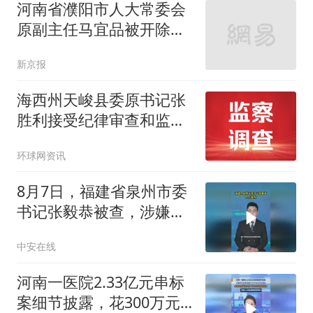
河南省濮阳市人大常委会
原副主任马宜品被开除党
籍
新京报
海西州天峻县委原书记张
胜利接受纪律审查和监察
调查
环球网资讯
8月7日，福建省泉州市委
书记张毅恭被查，涉嫌严
重违纪违法
中安在线
河南一医院2.33亿元串标
案细节披露，花300万元