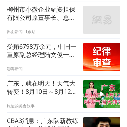
柳州市小微企业融资担保
有限公司原董事长、总经
理潘毓川接受纪律审查和
界面新闻
1跟贴
监察调查
受贿6798万余元，中国一
重原副总经理陆文俊一审
获刑15年
澎湃新闻
广东，就在明天！天气大
转变！8月10日～8月12日
天气预报
旅途的美食故事
CBA3消息：广东队新教练