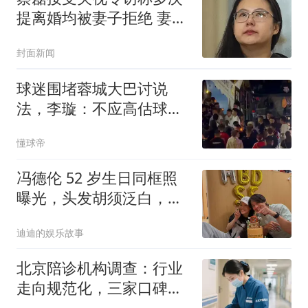
提离婚均被妻子拒绝 妻子
回应
封面新闻
球迷围堵蓉城大巴讨说
法，李璇：不应高估球队
实力，不必说国补冠军
懂球帝
冯德伦 52 岁生日同框照
曝光，头发胡须泛白，舒
淇定制 IP 蛋糕尽显用心
迪迪的娱乐故事
北京陪诊机构调查：行业
走向规范化，三家口碑机
构各有所长