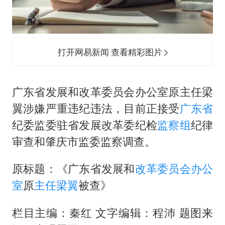
钟睒睒：必须限制电商平台权力
SK海力士回应“或出售重庆工厂”传闻
费大厨不自称“大王”了
打开网易新闻 查看精彩图片
医疗垃圾做手机壳 这也是谋财害命
武契奇：欧洲已处于大战边缘
广东省发展和改革委员会办公室原主任梁
7月CPI同比上涨0.5% 经济内生增长动力持续增强
翼涉嫌严重违纪违法，目前正接受
广东省
女孩每天“拼豆”拼坏眼睛
纪委监委驻省发展改革委纪检
监察组
纪律
下党之路
审查和肇庆市监委监察调查。
原标题：《广东省发展和
改革委员会办公
室
原
主任
梁翼
被查》
栏目主编：秦红 文字编辑：程沛 题图来