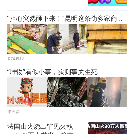
“担心突然砸下来！”昆明这条街多家商铺招牌老化腐烂，摇摇欲坠！
春城晚报
“堆物”看似小事，实则事关生死
避火诀
法国山火烧出罕见火积