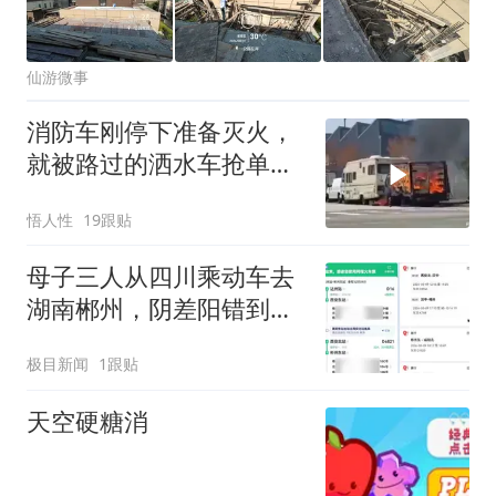
仙游微事
消防车刚停下准备灭火，
就被路过的洒水车抢单成
功！
悟人性
19跟贴
母子三人从四川乘动车去
湖南郴州，阴差阳错到了
陕西彬州，当事人：买票
极目新闻
1跟贴
时打错字了，难怪越走越
冷
天空硬糖消