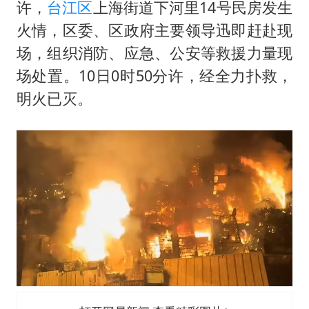
上海地铁4条线路全线停运
许，
台江区
上海街道下河里14号民房发生
5万小车卖不动 微型代步车集体遇冷
火情，区委、区政府主要领导迅即赶赴现
场，组织消防、应急、公安等救援力量现
周星驰妈妈现身香港首映礼
场处置。10日0时50分许，经全力扑救，
湖北启动重大气象灾害三级应急响应
明火已灭。
大疆错失宇树
白海豚路径图
从科技创新看开局起步的时与势