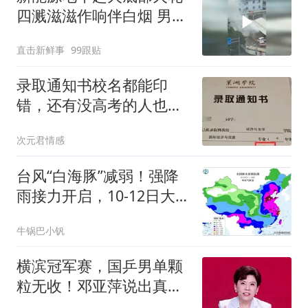
四溅滋滋作响伴白烟 男子
连呼:完了
直击新鲜事
99跟贴
录取通知书校名都能印
错，还有没高考的人也收
到了，大学这张纸到底有
次元君情感
多水
台风“白海豚”减弱！强降
雨接力开启，10-12日大
雨暴雨分布如下
牛锅巴小钒
横滨冠军赛，国乒男单颗
粒无收！邓亚萍说出真
相，我们真的误会了