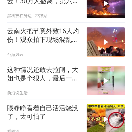
云！30万人撤离，第六代
火灾到底有多恐怖？
黑科技在身边
27跟贴
云南火把节意外致16人灼
伤！观众拍下现场混乱场
面！
台海风云
这种情况还敢去拉闸，大
姐也是个狠人，最后一幕
惊呆了！
前沿说生活
眼睁睁看着自己活活烧没
了，太可怕了
爱雄泽