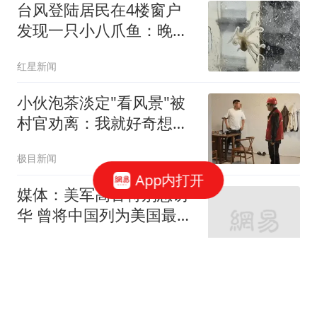
台风登陆居民在4楼窗户
发现一只小八爪鱼：晚上
已吃掉
红星新闻
小伙泡茶淡定"看风景"被
村官劝离：我就好奇想看
台风
极目新闻
App内打开
媒体：美军高官特别想访
华 曾将中国列为美国最大
威胁
新民周刊
上汽新车官宣：8月13
日，即将发布