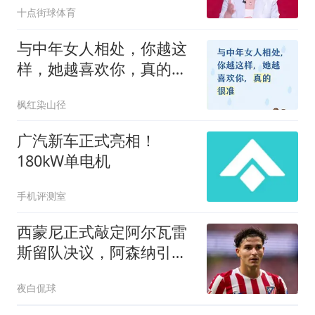
十点街球体育
与中年女人相处，你越这
样，她越喜欢你，真的很
准
枫红染山径
广汽新车正式亮相！
180kW单电机
手机评测室
西蒙尼正式敲定阿尔瓦雷
斯留队决议，阿森纳引援
希望再度落空
夜白侃球