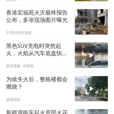
香港宏福苑火灾最终报告
公布，多张现场图片曝光
21世纪经济报道
黑色SUV充电时突然起
火，火焰从汽车底盘快速
窜出
星辰视频
45跟贴
为啥失火后，整栋楼都会
燃烧？
蓝猫说剧
新能源电车起火底部火花