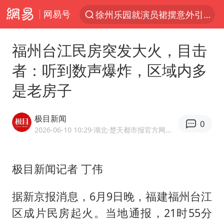
网易号
台风“白海豚”登陆 各地各部门全力应对
贾冰私人饭局被偷拍
福州台江民房突发大火，目击
路虎卫士110 HSE限时降价
者：听到数声爆炸，区域内多
我国发现稀散金属独立新矿物——乌斯河锗矿
是老房子
上海鼓励居家办公
部分银行上调存款利率
极目新闻
0
小沈阳加盟《披荆斩棘》
2026-06-10 10:29
·湖北
·楚天都市报官方网易号
新疆生产建设兵团生态环境局原局长被查
朱一龙的鼻子怎么了
极目新闻记者 丁伟
4.2平卫生间补漏注胶花1.55万
据新京报消息，6月9日晚，福建福州台江
国乒连续两站无缘冠军
区成片民房起火。当地通报，21时55分