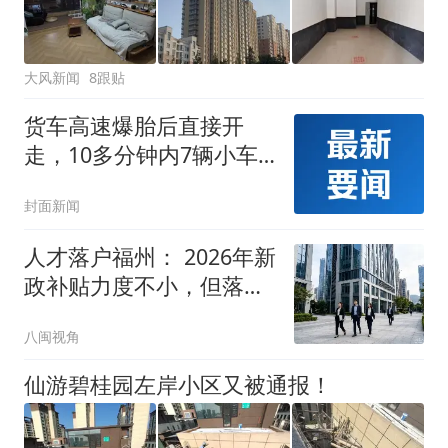
大风新闻
8跟贴
货车高速爆胎后直接开
走，10多分钟内7辆小车
接连被“坑”
封面新闻
人才落户福州： 2026年新
政补贴力度不小，但落地
堵点在哪？
八闽视角
仙游碧桂园左岸小区又被通报！