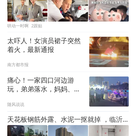
哄动一时啊
2跟贴
太吓人！女演员裙子突然
着火，最新通报
南方都市报
痛心！一家四口河边游
玩，弟弟落水，妈妈、哥
哥下水救人不幸溺亡
随风说说
天花板钢筋外露、水泥一抠就掉 ，临沂一安置楼交房半年即被鉴定存安全隐患；楼体至今未加固，仍有居民常住