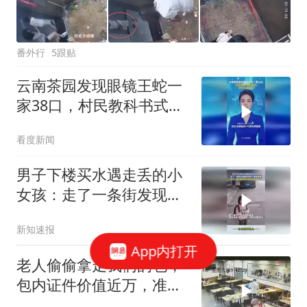
番外行
5跟贴
云南茶园发现眼镜王蛇一
家38口，村民教科书式报
警，消防紧急处置
看度新闻
男子下楼买水遇走丢的小
女孩：走了一条街发现警
务现拆了原地报警
新知速报
App内打开
老人偷偷拿走我们的包，
包内证件价值近万，准备
去派出所报警