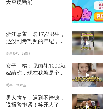
天空硬糖消
浙江嘉善一名17岁男生，
还没到考驾照的年纪，发
现红绿灯坏了，报警后开
南昌晚报
3跟贴
始指挥交通
女子吐槽：见面礼1000就
嫁给你，现在我就是个外
人
悉牛一荞木芷
男人拉车，遇到不给钱，
说报警抱紧！笑死人了