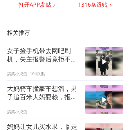
打开APP发贴
1316
条跟贴
相关推荐
女子捡手机带去网吧刷
机，失主报警后竟拒不归
还，这操作太绝了
搞笑小捣蛋
104跟贴
大妈骑车撞豪车想溜，男
子追百米大妈耍赖，报警
后大妈终认账
搞笑小捣蛋
妈妈让女儿买水果，临走