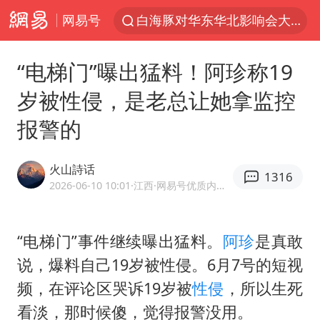
网易号
央视新主播李秋莹母校发文祝贺
独闯南太行的失联女生最后轨迹已确认
“电梯门”曝出猛料！阿珍称19
上门女婿出轨女邻居多年被判重婚罪
岁被性侵，是老总让她拿监控
国足U17与阿森纳决赛取消 并列冠军
报警的
浙江近300条预警生效中 今夜大部暴雨
香港刷新1884年以来最高气温纪录
火山詩话
1316
上海全力守护市民“菜篮子”
2026-06-10 10:01
·江西
·网易号优质内容创作者
以军士兵把枪口对准中国记者
暑期研学游升温 在旅途中增长知识
“电梯门”事件继续曝出猛料。
阿珍
是真敢
说，爆料自己19岁被性侵。6月7号的短视
猫咪过火把节被抹成黑猫
频，在评论区哭诉19岁被
性侵
，所以生死
BLG经理辟谣Bin离队
看淡，那时候傻，觉得报警没用。