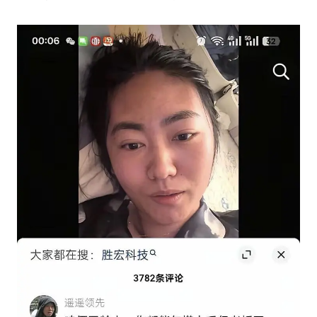
曹颖儿子首次演长剧
“开学三件套”全线暴涨
总书记点赞的非遗苗绣焕发新生机