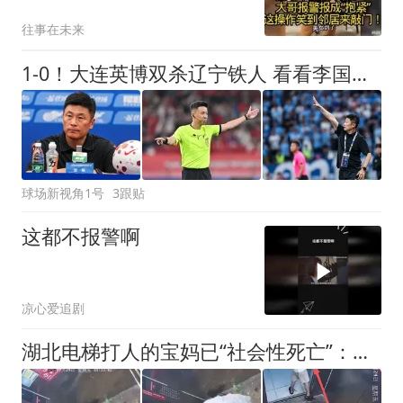
往事在未来
1-0！大连英博双杀辽宁铁人 看看李国旭赛后怎么说 结果很重要
球场新视角1号
3跟贴
这都不报警啊
凉心爱追剧
湖北电梯打人的宝妈已“社会性死亡”：名声没了，儿子也被牵连