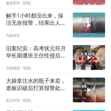
趣探星球
2跟贴
解手1小时都没出来，保
洁无奈报警，结果出人意
料
鸟姐谈笑
旧案纪实：高考状元符月
华长期遭班主任性侵后抑
郁自杀
冰碴嘎嘣
1跟贴
大娘拿注水的瓶子来卖，
老板识破后打算报警处
理，网友：这不细看真看
星沙时报
9跟贴
不出来