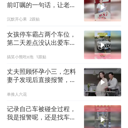
前叮嘱的一句话，让老板
差点报警
沉默开心果
2跟贴
女孩停车霸占两个车位，
第二天差点没认出爱车，
吓得直接报警了
搞笑小熊吃o泡
1跟贴
丈夫照顾怀孕小三，怎料
妻子发现后直接报警，这
下有好戏看了
单推人六花
记录自己车被碰全过程，
我是报警呢，还是找车主
私了呢！