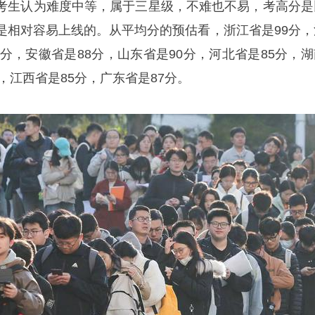
考生认为难度中等，属于三星级，不难也不易，考高分是
是相对容易上线的。从平均分的预估看，浙江省是99分，
2分，安徽省是88分，山东省是90分，河北省是85分，湖
分，江西省是85分，广东省是87分。