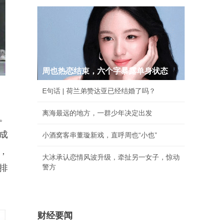
周也热恋结束，六个字暴露单身状态
E句话 | 荷兰弟赞达亚已经结婚了吗？
离海最远的地方，一群少年决定出发
。
成
小酒窝客串董璇新戏，直呼周也“小也”
，
大冰承认恋情风波升级，牵扯另一女子，惊动
排
警方
财经要闻