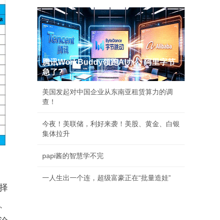
腾讯WorkBuddy领跑AI办公 阿里字节
急了?
美国发起对中国企业从东南亚租赁算力的调
查！
今夜！美联储，利好来袭！美股、黄金、白银
集体拉升
papi酱的智慧学不完
一人生出一个连，超级富豪正在“批量造娃”
择
、