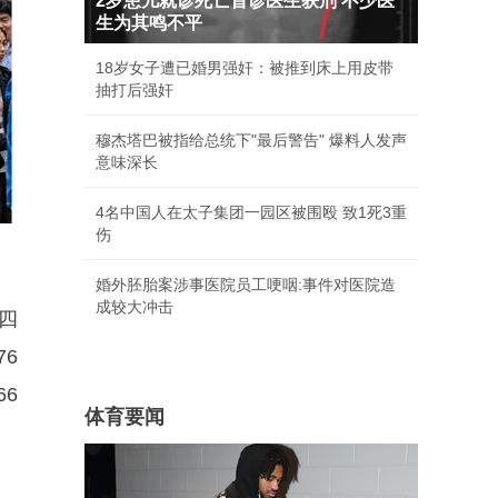
2岁患儿就诊死亡首诊医生获刑 不少医
生为其鸣不平
18岁女子遭已婚男强奸：被推到床上用皮带
抽打后强奸
穆杰塔巴被指给总统下"最后警告" 爆料人发声
意味深长
4名中国人在太子集团一园区被围殴 致1死3重
伤
婚外胚胎案涉事医院员工哽咽:事件对医院造
成较大冲击
四
6
6
体育要闻