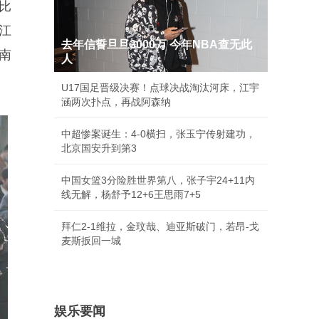
比
江
去年信誓旦旦3000万 今年NBA查无此
南
人
U17国足晋级决赛！点球决战淘汰河床，江宇
涵两次扑点，再战阿森纳
中超惨案诞生：4-0横扫，张玉宁传射建功，
北京国安升到第3
中国女篮3分险胜世界第八，张子宇24+11内
线无解，杨舒予12+6王思雨7+5
拜仁2-1维拉，金玟哉、迪亚斯破门，若昂-戈
麦斯扳回一城
娱乐要闻