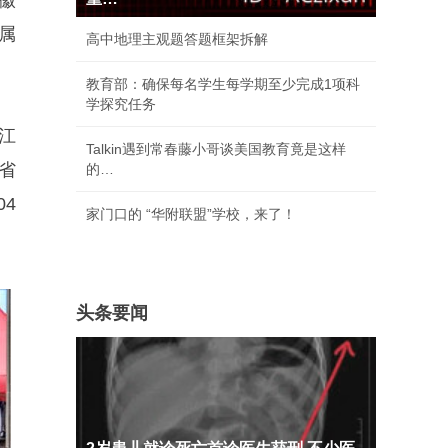
徽
属
高中地理主观题答题框架拆解
教育部：确保每名学生每学期至少完成1项科
学探究任务
江
Talkin遇到常春藤小哥谈美国教育竟是这样
东省
的…
04
家门口的 “华附联盟”学校，来了！
头条要闻