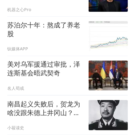
交权
机器之心Pro
苏泊尔十年：熬成了养老
股
钛媒体APP
美对乌军援通过审批，泽
连斯基会晤武契奇
名人苟或
南昌起义失败后，贺龙为
啥没跟朱德上井冈山？真
相有点辛酸
小莜读史