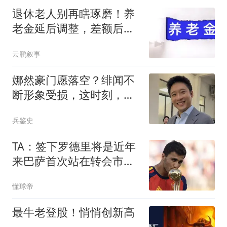
退休老人别再瞎琢磨！养
老金延后调整，差额后续
一次性补发
云鹏叙事
娜然豪门愿落空？绯闻不
断形象受损，这时刻，朱
婷“救”了霍启山
兵鉴史
TA：签下罗德里将是近年
来巴萨首次站在转会市场
的主导位置上
懂球帝
最牛老登股！悄悄创新高