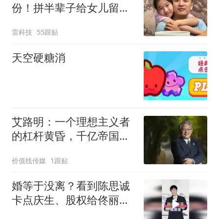
份！拼半辈子给女儿留底
气，只拿分红不掌权
雷科技
55跟贴
天空硬糖消
艾路明：一个理想主义者
的杠杆黄昏，千亿帝国易
主
价值线传媒
1跟贴
婚等于没离？看到陈思诚
卡点庆生、股权给佟丽
娅，才懂成年人体面