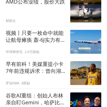
AMD公布业绩，股价大跌
财联社
视频丨只要一枚命中就能
让航母瘫痪 轰-6J实力有多
强？
环球网资讯
2.0万跟贴
早有前科！美媒重提小卡
7年前违规诉求：曾向湖
人索要股权飞机房产代言
罗说NBA
6跟贴
谷歌AI重组：创始人布林
亲自盯Gemini，哈萨比斯