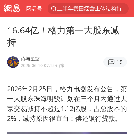
网易号
上半年我国经营主体结构持续优化
《披荆斩棘2026》阵容官宣
16.64亿！格力第一大股东减
杭州机场已取消航班388架次
持
浙江省委书记：该停下的坚决停下来
中国籍豪华游艇富商之子在泰国被杀
诗与星空
19
白海豚北上或致京津冀暴雨
2026-06-10 07:15
·山东
上海有出现龙卷潜势
2026年2月25日，格力电器发布公告，第
新疆一婚礼线上邀请引热议
一大股东珠海明骏计划在三个月内通过大
广西公开征集涉黑涉恶犯罪线索
宗交易减持不超过1.12亿股，占总股本的
中国第1高楼阻尼器摆动明显
2%，减持原因很直白：偿还银行贷款。
上海大部迎大暴雨