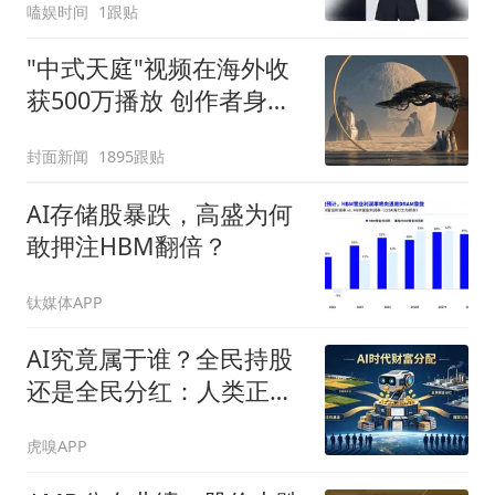
嗑娱时间
1跟贴
"中式天庭"视频在海外收
获500万播放 创作者身份
披露
封面新闻
1895跟贴
AI存储股暴跌，高盛为何
敢押注HBM翻倍？
钛媒体APP
AI究竟属于谁？全民持股
还是全民分红：人类正在
争夺未来数十万亿美元财
虎嗅APP
富