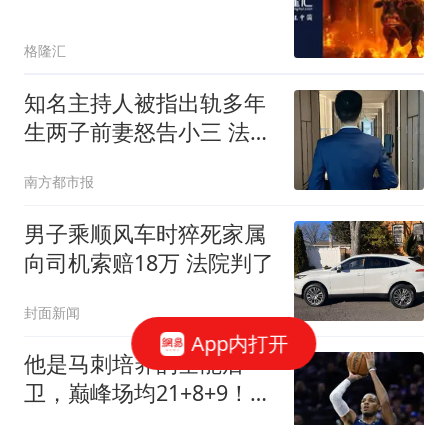
格隆汇
知名主持人被指出轨多年
生两子前妻怒告小三 法院
判了
南方都市报
男子乘顺风车时猝死家属
向司机索赔18万 法院判了
封面新闻
App内打开
他是马刺培养的全能后
卫，巅峰场均21+8+9！30
岁却成了“玻璃人”
篮球圈里的那些事