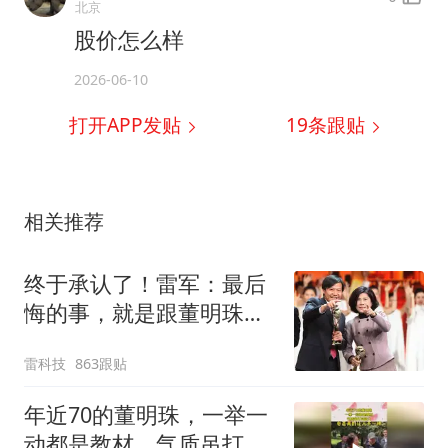
北京
股价怎么样
2026-06-10
打开APP发贴
19
条跟贴
相关推荐
终于承认了！雷军：最后
悔的事，就是跟董明珠打
了那个赌
雷科技
863跟贴
年近70的董明珠，一举一
动都是教材，气质吊打同