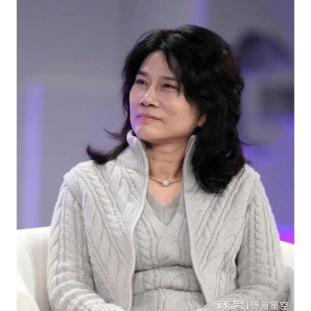
国足U17与阿森纳决赛取消 并列冠军
上门女婿出轨女邻居多年被判重婚罪
构建更高水平的全民健身公共服务体系
王艺迪2-4不敌张本美和止步4强
司机见竹子晃动紧急停车救下全车人
灌溉水坝被隔成鱼塘 村民投诉20余年
奋力开创中国式现代化建设新局面