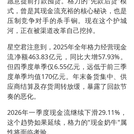
愿意提前打款囤货。格力的"先款后货"模
式，曾是其现金流充裕的核心秘诀，也是
压制竞争对手的杀手锏。现在这个护城
河，正在被渠道改革自己挖掉。
星空君注意到，2025年全年格力经营现金
流净额463.83亿元，同比大增57.93%。
但四季度单季仅6.55亿元，远低于前三季
度单季均值170亿元。年末备货集中、供
应商结算及存货周转放缓，暴露了回款节
奏的恶化。
2026年一季度现金流继续下滑29.11%，
这个趋势如果延续，格力的"现金奶牛"属
性将面临考验。