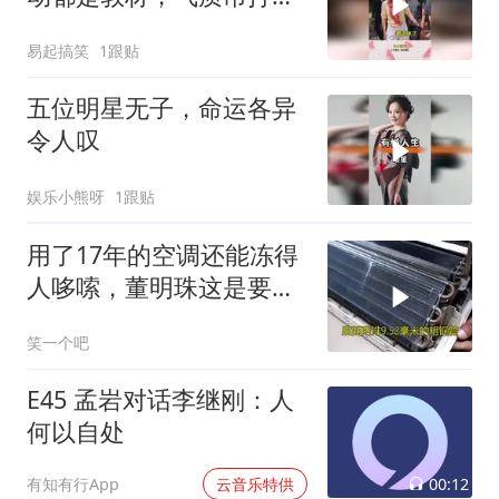
龄人！
易起搞笑
1跟贴
五位明星无子，命运各异
令人叹
娱乐小熊呀
1跟贴
用了17年的空调还能冻得
人哆嗦，董明珠这是要革
谁的命？
笑一个吧
E45 孟岩对话李继刚：人
何以自处
00:12
有知有行App
云音乐特供