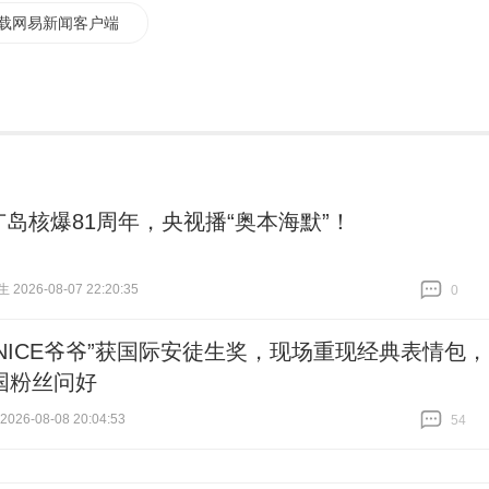
载网易新闻客户端
广岛核爆81周年，央视播“奥本海默”！
026-08-07 22:20:35
0
跟贴
0
“NICE爷爷”获国际安徒生奖，现场重现经典表情包，
国粉丝问好
26-08-08 20:04:53
54
跟贴
54