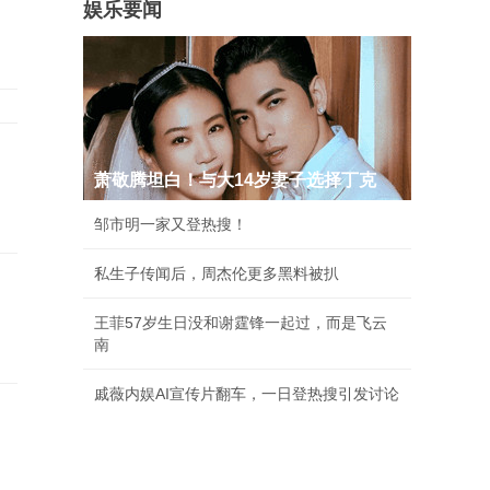
娱乐要闻
萧敬腾坦白！与大14岁妻子选择丁克
邹市明一家又登热搜！
私生子传闻后，周杰伦更多黑料被扒
王菲57岁生日没和谢霆锋一起过，而是飞云
南
戚薇内娱AI宣传片翻车，一日登热搜引发讨论