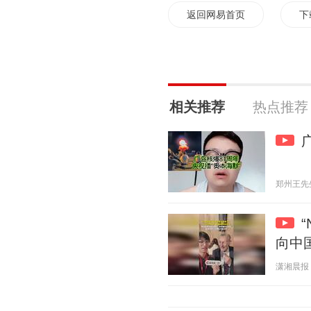
返回网易首页
下
相关推荐
热点推荐
郑州王先生 2
向中
潇湘晨报 20