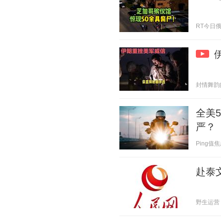
RT今日俄罗斯
封情舞韵的诗
全美
严？
Ping值焦虑
赴泰
野生运营 20