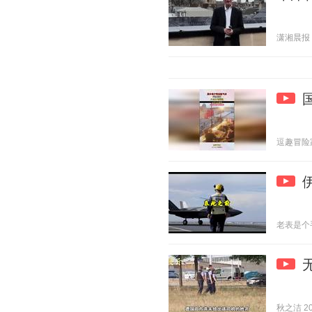
潇湘晨报 20
逗趣冒险家 2
老表是个手艺
秋之洁 202