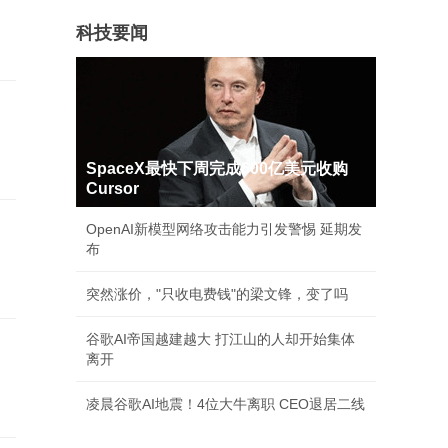
科技要闻
SpaceX最快下周完成600亿美元收购
Cursor
OpenAI新模型网络攻击能力引发警惕 延期发
布
突然涨价，"只收电费钱"的梁文锋，变了吗
谷歌AI帝国越建越大 打江山的人却开始集体
离开
凌晨谷歌AI地震！4位大牛离职 CEO退居二线