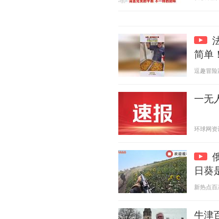
简单
逗趣冒险家 2
一无
环球网资讯 2
日葵
新热点百态 2
牛津