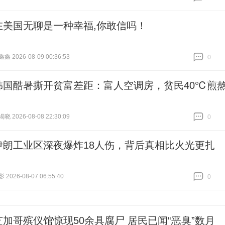
跟贴
0
在美国无聊是一种幸福,你敢信吗！
 2026-08-09 00:36:53
0
跟贴
0
韩国酷暑撕开贫富差距：富人空调房，贫民40℃煎
 2026-08-08 22:30:09
0
跟贴
0
伊朗工业区深夜爆炸18人伤，背后真相比火光更扎
026-08-07 06:55:40
0
跟贴
0
芝加哥殡仪馆惊现50余具腐尸 居民已闻“恶臭”数月