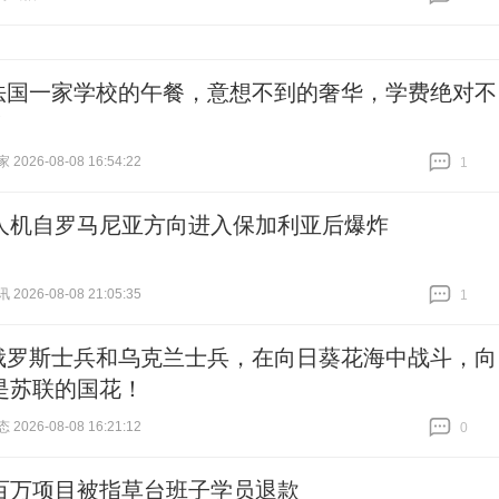
跟贴
0
法国一家学校的午餐，意想不到的奢华，学费绝对不
！
026-08-08 16:54:22
1
跟贴
1
人机自罗马尼亚方向进入保加利亚后爆炸
026-08-08 21:05:35
1
跟贴
1
俄罗斯士兵和乌克兰士兵，在向日葵花海中战斗，向
是苏联的国花！
026-08-08 16:21:12
0
跟贴
0
百万项目被指草台班子学员退款