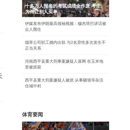
十多万人报名的考试成绩全作废 考生:
为何让别人买单
伊媒发布伊朗最高领袖视频：穆杰塔巴讲话被
众人围住
烟草公司职工婚内出轨 与2名异性多次发生不
正当关系
河南西平县重大刑事案嫌疑人落网 在玉米地
里被抓获
天
西平县重大刑案嫌疑人被抓:从事砸墙等杂活
住城中村
体育要闻