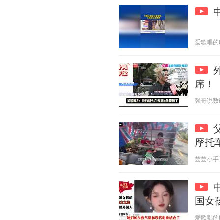
爱歌唱的叮当
席！
强哥说数码 2
摩托
芸芸小手工 2
国女
爱歌唱的叮当