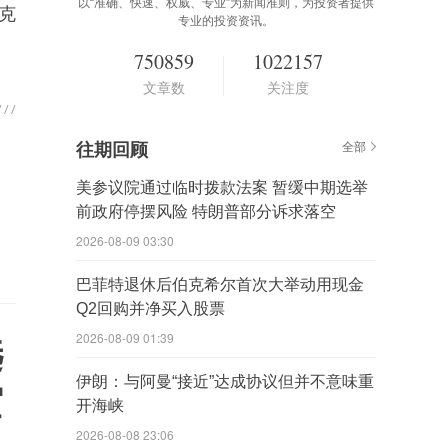
以“准确、快速、权威、专业”为新闻准则，为投资者提供
克
专业的投资资讯。
750859
1022157
文章数
关注度
往期回顾
全部
美参议院通过临时拨款法案 暂缓中期选举
前政府停摆风险 特朗普部分诉求落空
2026-08-09 03:30
巴菲特退休后伯克希尔首次大举动用现金
Q2回购并净买入股票
2026-08-09 01:39
选
伊朗：与阿曼“接近”达成协议但并不意味重
空
开海峡
2026-08-08 23:06