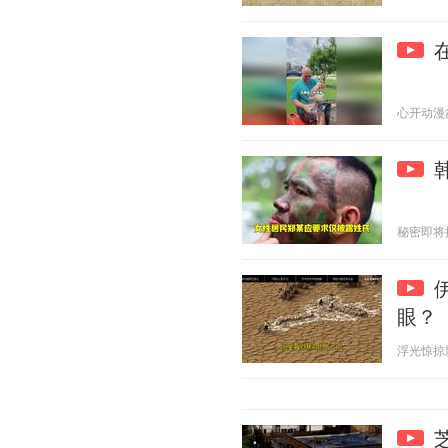
心开动漫鑫鑫
秘密即将揭晓
眼？
浮光惊掠影 2