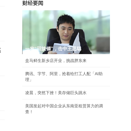
财经要闻
一枚“回旋镖”，击中王思聪
熬
盒马鲜生新乡店开业，挑战胖东来
腾讯、字节、阿里，抢着给打工人配「AI助
理」
凌晨，突然下挫！美存储巨头跳水
美国发起对中国企业从东南亚租赁算力的调
查！