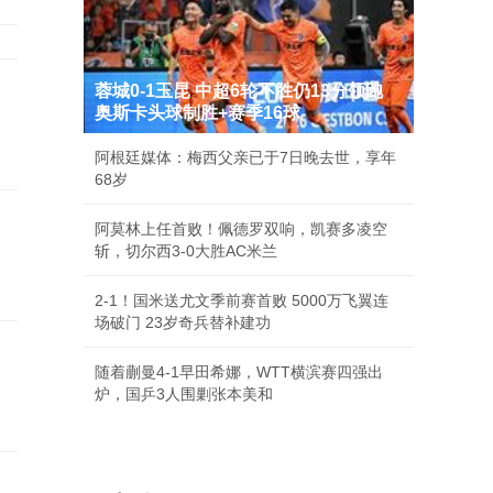
蓉城0-1玉昆 中超6轮不胜仍13分领跑
奥斯卡头球制胜+赛季16球
阿根廷媒体：梅西父亲已于7日晚去世，享年
68岁
阿莫林上任首败！佩德罗双响，凯赛多凌空
斩，切尔西3-0大胜AC米兰
2-1！国米送尤文季前赛首败 5000万飞翼连
场破门 23岁奇兵替补建功
随着蒯曼4-1早田希娜，WTT横滨赛四强出
炉，国乒3人围剿张本美和