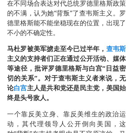
王艺迪无缘横滨赛决赛
在不同场合表达对代总统罗德里格斯政策
泰国：高度重视中国游客旅游体验
的不满，认为她“背叛”了查韦斯主义。罗
德里格斯能不能坐稳现在的位置，出现了
于东来直播和胖东来核心团队开会
不小的不确定性。
上海大部迎大暴雨
《龙餐馆》 冲奖
马杜罗被美军掳走至今已过半年，
查韦斯
蒯曼挺进WTT横滨冠军赛女单四强
主义的支持者们正在通过公开活动、媒体
等途径，批评罗德里格斯与白宫“日益密
构建更高水平的全民健身公共服务体系
切的关系”。对于查韦斯主义者来说，无
论
白宫
主人是共和党还是民主党，美国始
终是头号敌人。
一个靠反美立身、靠反美维生的政治运
动，其代理领导人公开倒向美国，这