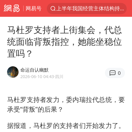
网易号
上半年我国经营主体结构持续优化
上海有出现龙卷潜势
马杜罗支持者上街集会，代总
上海全域长途客运班次全部停运
统面临背叛指控，她能坐稳位
今日15时起福州地铁高架区段停运
置吗？
白海豚逼近浙闽沿海
1枚就能让航母瘫痪 轰-6J实力有多强
命运自认幽默
0
王艺迪2-4不敌张本美和止步4强
2026-06-10 04:43
·四川
国足U17与阿森纳决赛取消 并列冠军
上门女婿出轨女邻居多年被判重婚罪
马杜罗支持者发力，委内瑞拉代总统，要
承受“背叛”的后果？
王传君 《披荆斩棘》
2025年小学教师减少13.19万
据报道，马杜罗的支持者们开始发力了。