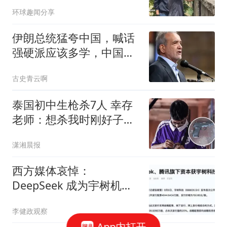
浴室
环球趣闻分享
伊朗总统猛夸中国，喊话
强硬派应该多学，中国怎
么让特朗普服气的
古史青云啊
泰国初中生枪杀7人 幸存
老师：想杀我时刚好子弹
用完
潇湘晨报
西方媒体哀悼：
DeepSeek 成为宇树机器
人的股东？那我们还怎么
李健政观察
玩
App内打开