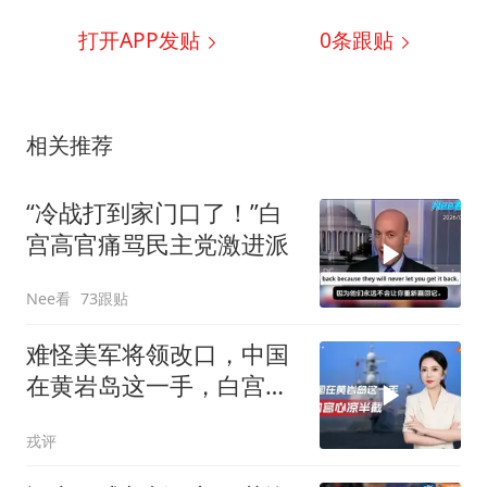
打开APP发贴
0
条跟贴
相关推荐
“冷战打到家门口了！”白
宫高官痛骂民主党激进派
Nee看
73跟贴
难怪美军将领改口，中国
在黄岩岛这一手，白宫看
后心里估计凉半截
戎评