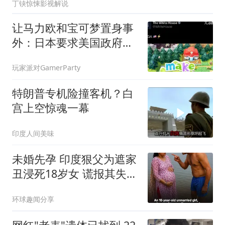
丁铗惊悚影视解说
让马力欧和宝可梦置身事
外：日本要求美国政府停
止政治帖子
玩家派对GamerParty
特朗普专机险撞客机？白
宫上空惊魂一幕
印度人间美味
未婚先孕 印度狠父为遮家
丑浸死18岁女 谎报其失踪
被识破
环球趣闻分享