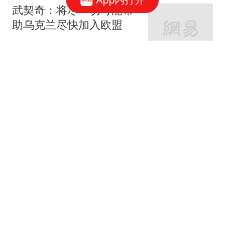
武契奇：将尽一切可能帮
助乌克兰尽快加入欧盟
参考消息
《龙餐馆》开局不利，
400亿票房男主跌下神
坛，沈腾翻身困难
凡知
夫妻本是同林鸟？这一
次，伊能静的爆料，没给
丈夫秦昊留一丝体面
新一说史
失联已达13天！“有点眉
目，基本能确定人还在山