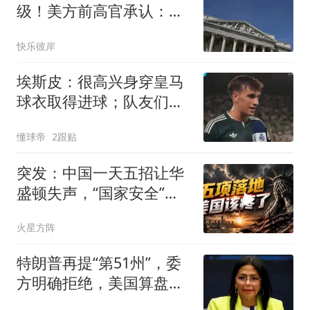
级！美方前高官承认：华
盛顿要付代价了！
快乐彼岸
埃斯皮：很高兴身穿皇马
球衣取得进球；队友们帮
了我很多
懂球帝
2跟贴
突发：中国一天五招让华
盛顿失声，“国家安全”不
再是美国专利
火星方阵
特朗普再提“第51州”，委
方明确拒绝，美国算盘不
只石油