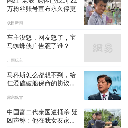
网红"老表"遗体已找到 22
万粉丝账号宣布永久停更
极目新闻
车主没怒，网友怒了，宝
马蜘蛛侠广告惹了谁？
川雨玩车
马科斯怎么都想不到，给
仁爱礁破船保命的协议，
竟能让自己下台？
霁寒飘雪
中国富二代泰国遭捅杀 疑
凶声称：他在我女友家的