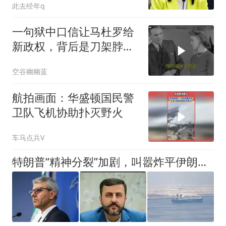
此去经年q
一句狱中口信让马杜罗给
新政权，背后是刀架脖子
还是另有隐情？
空谷幽幽蓝
航拍画面：华盛顿国民警
卫队飞机协助扑灭野火
车马点兵V
特朗普“精神分裂”加剧，叫嚣炸平伊朗，转身向伊朗求和：别打了