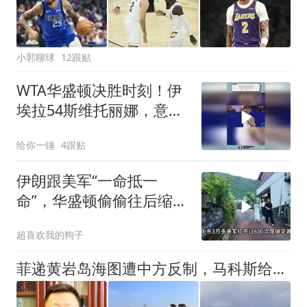
小郭聊球
12跟贴
WTA华盛顿决胜时刻！伊
埃拉54斯维托丽娜，意外
一幕发生了
给你一锤
4跟贴
伊朗跟美军“一命抵一
命”，华盛顿偷偷往后缩，
盟友都跑光了？
超喜欢我的狗子
菲递黄岩岛海图遭中方反制，马科斯给驻华大使下5项任务？