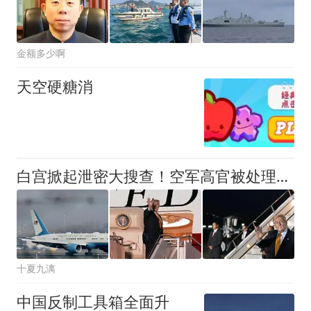
金额多少啊
天空硬糖消
白宫掀起泄密大搜查！空军高官被处理，解开特朗普放弃新专机之谜
十夏九漓
中国反制工具箱全面升