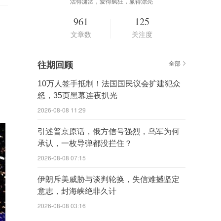
活得潇洒，爱得疯狂，赢得漂亮
961
125
文章数
关注度
往期回顾
全部
10万人签手抵制！法国国民议会扩建犯众
怒，35页黑幕连夜扒光
2026-08-08 11:29
引述普京原话，俄方信号强烈，乌军为何
承认，一枚导弹都没拦住？
2026-08-08 07:15
伊朗斥美威胁与谈判轮换，失信难撼坚定
意志，封海峡绝非久计
2026-08-08 03:16