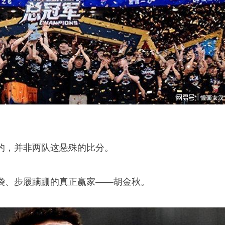
的，并非两队这悬殊的比分。
袋、步履蹒跚的真正赢家——
胡金秋
。