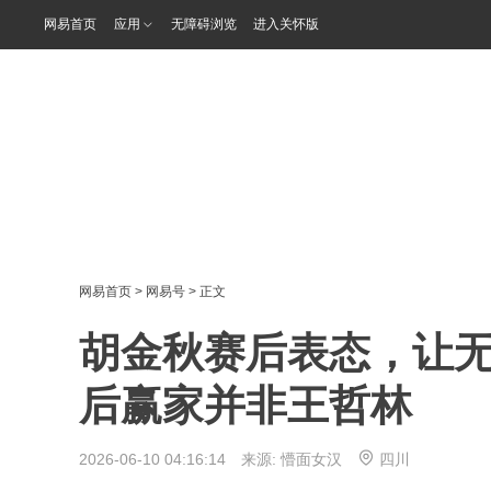
网易首页
应用
无障碍浏览
进入关怀版
网易首页
>
网易号
> 正文
胡金秋赛后表态，让无
后赢家并非王哲林
2026-06-10 04:16:14 来源:
懵面女汉
四川