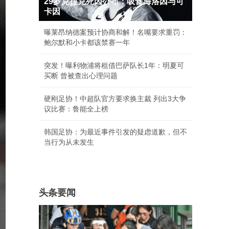
29岁克拉克死因公布：吸食海洛因与可
卡因
曝莱昂纳德案预计协商和解！名嘴要求重罚：
鲍尔默和小卡都该禁赛一年
突发！曝利物浦将租借巴萨队长1年：明夏可
买断 曾被查出心理问题
硬刚足协！中超队官方要求换主裁 列出3大争
议比赛：鲁能全上榜
韩国足协：为最近事件引发的疑虑道歉，但不
当行为从未发生
头条要闻