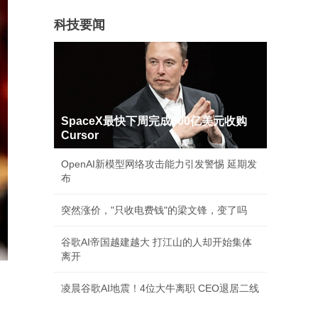
科技要闻
SpaceX最快下周完成600亿美元收购
Cursor
OpenAI新模型网络攻击能力引发警惕 延期发
布
突然涨价，"只收电费钱"的梁文锋，变了吗
谷歌AI帝国越建越大 打江山的人却开始集体
离开
凌晨谷歌AI地震！4位大牛离职 CEO退居二线