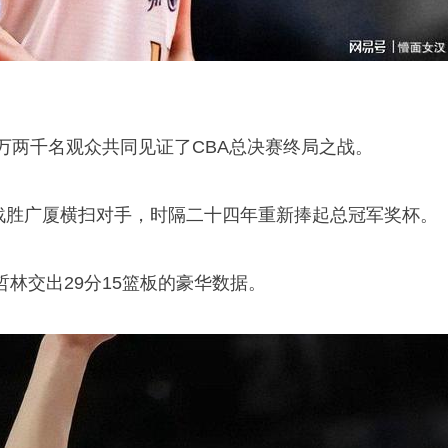
万两千名观众共同见证了CBA总决赛终局之战。
2战胜广厦横扫对手，时隔二十四年重新捧起总冠军奖杯。
哲林
交出29分15篮板的豪华数据。