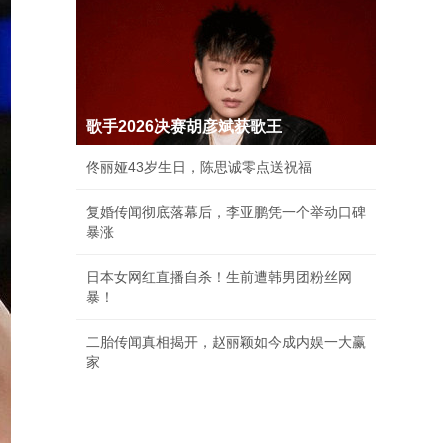
歌手2026决赛胡彦斌获歌王
佟丽娅43岁生日，陈思诚零点送祝福
复婚传闻彻底落幕后，李亚鹏凭一个举动口碑
暴涨
日本女网红直播自杀！生前遭韩男团粉丝网
暴！
二胎传闻真相揭开，赵丽颖如今成内娱一大赢
家