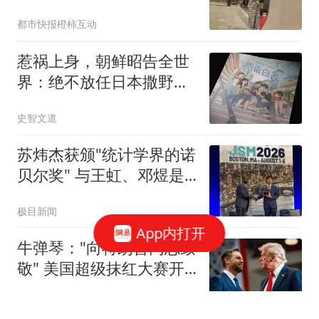
卖光
都市快报橙柿互动
惹祸上身，朝鲜昭告全世
界：绝不放任日本撒野！
高市还能硬撑多久
史智文道
苏炜杰获颁"统计学界的诺
贝尔奖" 与王虹、邓煜是
校友
极目新闻
App内打开
牛弹琴："向特朗普同志致
敬" 美国超级抹红大赛开
始了
现代快报