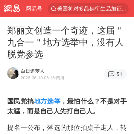
网易号
四川宜宾市发生5.0级左右地震
改名后的“青海拉面”店
郑丽文创造一个奇迹，这届＂
泰国校园枪击案死亡人数升至7人
九合一＂地方选举中，没有人
1岁宝宝碰坏纸巾盒 宝妈被索赔924元
脱党参选
泰高官回应中国人在泰遭歧视：全面调查
女子开一天一夜空调后二氧化碳中毒
白日追梦人
51
97岁英国奶奶飞上天再破吉尼斯纪录
2026-06-10 03:18
·四川
“空调24小时开着更省电”不实
70多岁父亲独自坐车到上海看望女儿
国民党搞
地方选举
，最怕什么？不是对手
太猛，而是自己人先打自己人。
OpenAI为免费用户升级GPT-5.6 Luna
“不建议大家买深色蛋糕”
提名一公布，落选的那位拍桌子走人，转