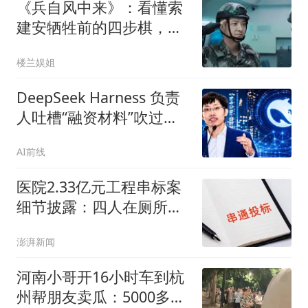
《兵自风中来》：看懂索
建安牺牲前的四步棋，才
知刘望远为何要转业
楼兰娱姐
DeepSeek Harness 负责
人吐槽“融资材料”吹过
头：V4-Pro编程能力仅差
AI前线
Claude旗舰0.3%，前端服
务费高达10%
医院2.33亿元工程串标案
细节披露：四人在厕所内
协商
澎湃新闻
河南小哥开16小时车到杭
州帮朋友卖瓜：5000多斤