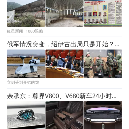
红星新闻
1880跟贴
俄军情况突变，绍伊古出局只是开始？普京一锤定音，五常两国入局
立刻受到开始的覅
余承东：尊界V800、V680新车24小时大定突破3500台