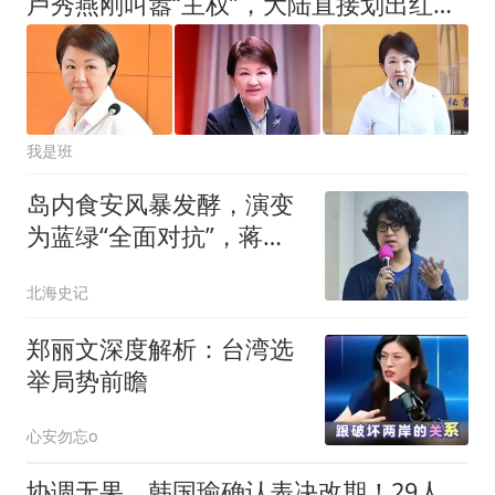
卢秀燕刚叫嚣“主权”，大陆直接划出红线，第一条就让她哑口无言
我是班
岛内食安风暴发酵，演变
为蓝绿“全面对抗”，蒋万
安成围攻目标
北海史记
郑丽文深度解析：台湾选
举局势前瞻
心安勿忘o
协调无果，韩国瑜确认表决改期！29人名单现端倪，绿营连忙撇清！