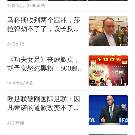
齐鲁壹点
2730跟贴
马科斯收到两个噩耗，莎
拉弹劾不了了，议长反
水，防长被硬刚 ！
北海史记
《功夫女足》丧彪掀桌，
胡予安怒怼黑粉：500遍
算啥，我练千遍！
情感大头说说
欧足联硬刚国际足联：因
凡蒂诺的道歉改变不了任
何事
封面新闻