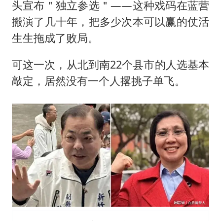
985博士后被曝在妻子孕期出轨后续
头宣布＂独立参选＂——这种戏码在蓝营
公司“上四休三”但要降薪1000元
搬演了几十年，把多少次本可以赢的仗活
生生拖成了败局。
男子杀人后逃进深山21年活得像野人
如何把百年大党建设得更加坚强有力？
可这一次，从北到南22个县市的人选基本
敲定，居然没有一个人撂挑子单飞。