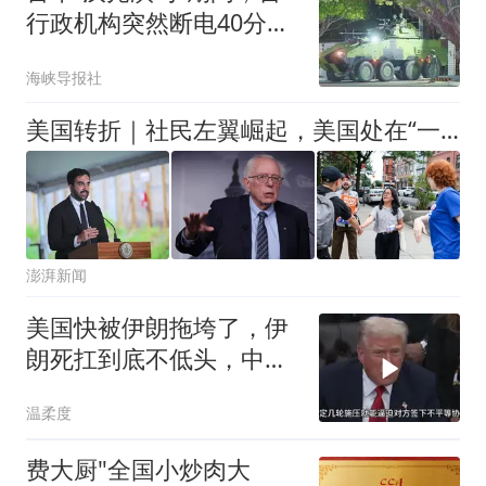
行政机构突然断电40分
钟，蓝营：很讽刺
海峡导报社
美国转折｜社民左翼崛起，美国处在“一场政治革命的前夜”？
澎湃新闻
美国快被伊朗拖垮了，伊
朗死扛到底不低头，中国
反而迎来新机遇？
温柔度
费大厨"全国小炒肉大