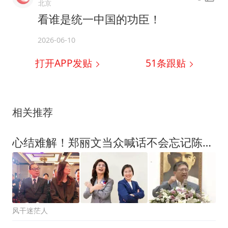
北京
看谁是统一中国的功臣！
2026-06-10
打开APP发贴
51
条跟贴
相关推荐
心结难解！郑丽文当众喊话不会忘记陈见贤，陈回应缺席中常会缘由
风干迷茫人