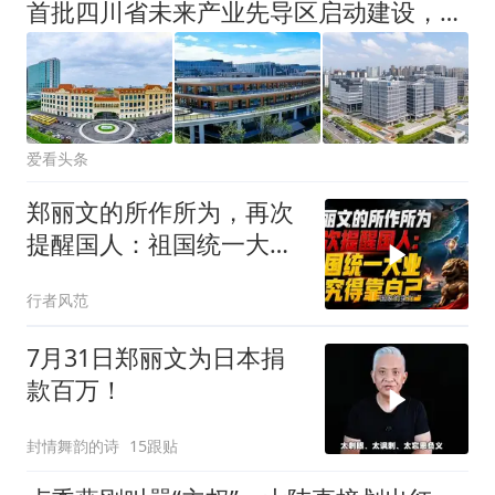
首批四川省未来产业先导区启动建设，成都这三个主体入选
爱看头条
郑丽文的所作所为，再次
提醒国人：祖国统一大
业，终究得靠自己！
行者风范
7月31日郑丽文为日本捐
款百万！
封情舞韵的诗
15跟贴