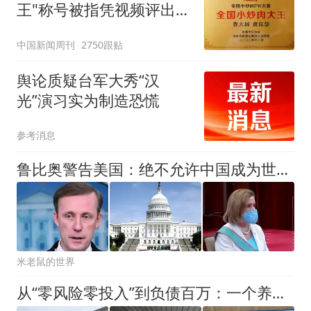
王"称号被指凭视频评出
官方回应
中国新闻周刊
2750跟贴
舆论质疑台军大秀“汉
光”演习实为制造恐慌
参考消息
鲁比奥警告美国：绝不允许中国成为世界最强经济体
米老鼠的世界
从“零风险零投入”到负债百万：一个养牛项目崩盘后，谁该为农户的贷款买单丨红星调查