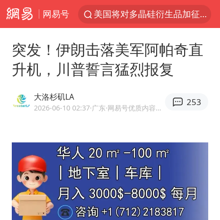
网易号
美国将对多晶硅衍生品加征15%关税
泰交通部副部长回应中国人遭歧视手势
突发！伊朗击落美军阿帕奇直
改名后的“青海拉面”店
升机，川普誓言猛烈报复
勒沃库森U17主帅盛赞赵松源
台军“汉光秀”开场闹剧多
大洛杉矶LA
253
段绚竞因公牺牲 年仅44岁
2026-06-10 02:37
·广东
·网易号优质内容创作者
1岁宝宝碰坏纸巾盒 宝妈被索赔924元
女子开一天一夜空调后二氧化碳中毒
97岁英国奶奶飞上天再破吉尼斯纪录
“空调24小时开着更省电”不实
“不建议大家买深色蛋糕”