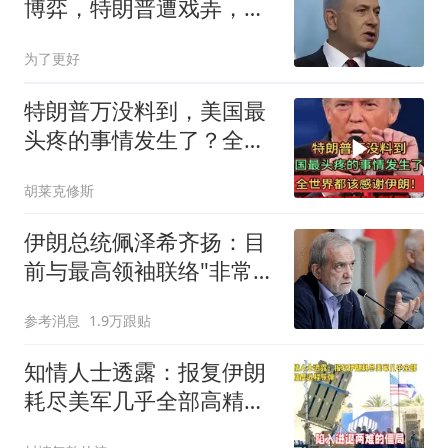
博弈，特朗普遭戏弄，以
色列急眼
为了更好
特朗普万没料到，美国最
头疼的事情发生了？全世
界都该感谢伊朗！
胡莱克修斯
伊朗总统佩泽希齐扬：目
前与最高领袖联络"非常困
难"
参考消息
1.9万跟贴
知情人士透露：报复伊朗
耗尽美军几乎全部高精度
远程导弹