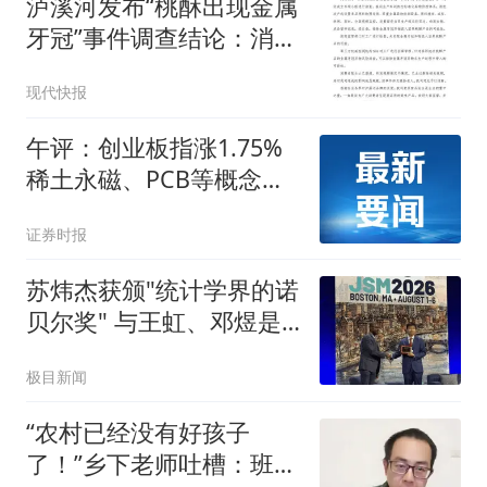
泸溪河发布“桃酥出现金属
牙冠”事件调查结论：消费
者张女士已澄清，所发视
现代快报
频情况不属实，已主动删
除
午评：创业板指涨1.75%
稀土永磁、PCB等概念板
块走强
证券时报
苏炜杰获颁"统计学界的诺
贝尔奖" 与王虹、邓煜是
校友
极目新闻
“农村已经没有好孩子
了！”乡下老师吐槽：班里