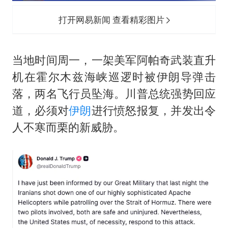
男子结婚8年3个女儿均非亲生
打开网易新闻 查看精彩图片
男子杀人后逃进深山21年活得像野人
985博士后被曝在妻子孕期出轨后续
当地时间周一，一架美军阿帕奇武装直升
公司“上四休三”但要降薪1000元
机在霍尔木兹海峡巡逻时被伊朗导弹击
47岁妈妈突然产女 26岁女儿：很震惊
落，两名飞行员坠海。川普总统强势回应
如何把百年大党建设得更加坚强有力？
道，必须对
伊朗
进行愤怒报复，并发出令
人不寒而栗的新威胁。