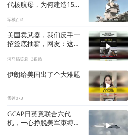
代核航母，为何建造15年
麻烦不断？
军械百科
美国卖武器，我们反手一
招釜底抽薪，网友：这招
果然高！
河马搞笑君
3跟贴
伊朗给美国出了个大难题
雪莲073
GCAP日英意联合六代
机，一心挣脱美军束缚，
反而越绑越紧