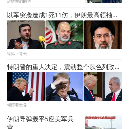
封情舞韵的诗
以军突袭造成1死11伤，伊朗最高领袖下落不明，特朗普发出通牒
等风上青云
特朗普的重大决定，震动整个以色列政坛：有一件事让内塔夜不能寐
领悟看世界
伊朗导弹轰平5座美军兵
营