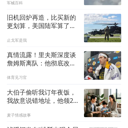
军械百科
旧机回炉再造，比买新的
更划算，美国陆军算了一
笔账
止戈军是我
真情流露！里夫斯深度谈
詹姆斯离队：他彻底改变
了我的职业生涯
体育见习官
大伯子偷听我订年夜饭，
我故意说错地址，他领20
口人赶来直接懵了
麦子情感故事