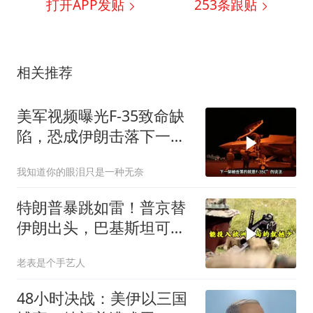
打开APP发贴
253
条跟贴
相关推荐
美军视频曝光F-35致命缺
陷，恐成伊朗击落下一战
机
我知道你的眼泪只是一种无奈
特朗普暴跳如雷！普京替
伊朗出头，巴基斯坦可能
上当
老表是个手艺人
48小时决战：美伊以三国