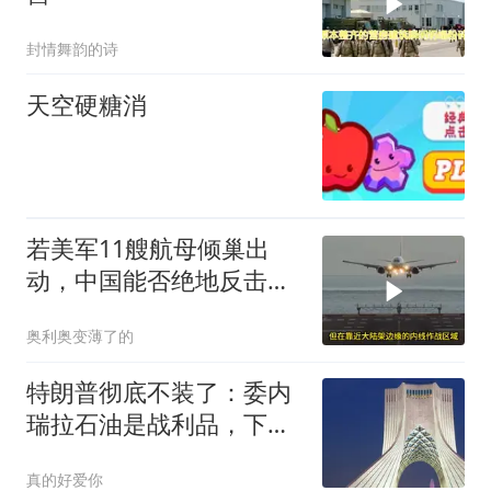
封情舞韵的诗
天空硬糖消
若美军11艘航母倾巢出
动，中国能否绝地反击？
真相让你脊背发凉
奥利奥变薄了的
特朗普彻底不装了：委内
瑞拉石油是战利品，下一
步要把伊朗打烂！
真的好爱你