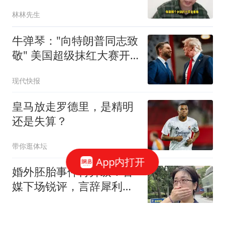
近一半都是不正常的孩
林林先生
子！
牛弹琴："向特朗普同志致
敬" 美国超级抹红大赛开
始了
现代快报
皇马放走罗德里，是精明
还是失算？
带你逛体坛
App内打开
婚外胚胎事件再升级！官
媒下场锐评，言辞犀利，
句句戳进原配心窝
大鱼简科