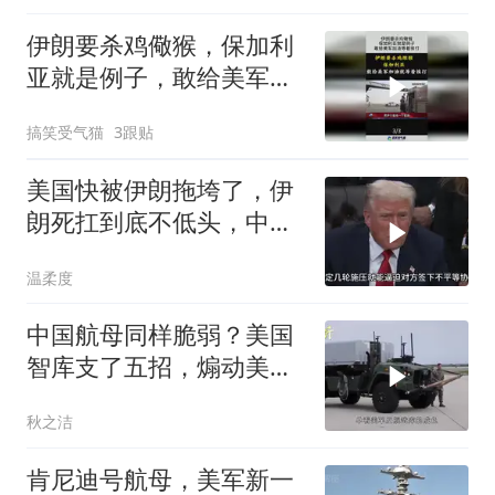
伊朗要杀鸡儆猴，保加利
亚就是例子，敢给美军加
油等着挨打！
搞笑受气猫
3跟贴
美国快被伊朗拖垮了，伊
朗死扛到底不低头，中国
反而迎来新机遇？
温柔度
中国航母同样脆弱？美国
智库支了五招，煽动美军
主动发起袭击
秋之洁
肯尼迪号航母，美军新一