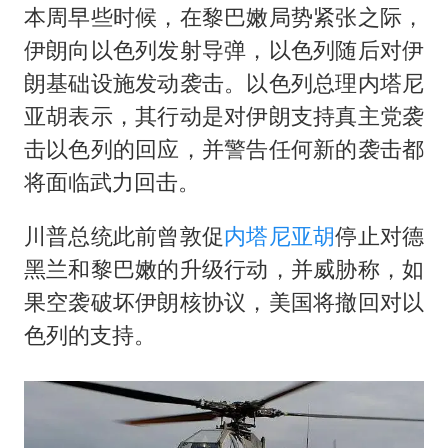
本周早些时候，在黎巴嫩局势紧张之际，
伊朗向以色列发射导弹，以色列随后对伊
朗基础设施发动袭击。以色列总理
内塔尼
亚胡
表示，其行动是对伊朗支持真主党袭
击以色列的回应，并警告任何新的袭击都
将面临武力回击。
川普总统此前曾敦促
内塔尼亚胡
停止对德
黑兰和黎巴嫩的升级行动，并威胁称，如
果空袭破坏伊朗核协议，美国将撤回对以
色列的支持。