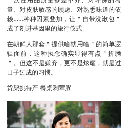
量、对皮肤敏感的顾虑、对熟悉味道的依
赖……种种因素叠加，让＂自带洗漱包＂
成了刻进基因里的旅行仪式。
在朝鲜人那套＂提供啥就用啥＂的简单逻
辑面前，这种执念确实显得有点＂折腾
＂。但这不是嫌弃，更不是炫耀，就是过
日子过成的习惯。
货架挑特产 餐桌剩荤腥