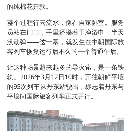
美股存储板块集体大跌
的纯棉花卉款。
胜宏科技：股票交易异常波动
整个过程行云流水，像在自家卧室。服务
中巨芯：上半年归母净利润1405.77万元
员站在门口，手里还攥着干净浴巾，半天
东航：国内客票提前14天免费退改
没动弹——这一幕，就发生在中朝国际旅
名创优品回应女子吐槽内裤质量差
客列车恢复运行后不久的一个普通午后。
日本试射“战斧”导弹，国防部回应
让这种场景越来越多的导火索，是一条铁
夯实基础开新局
轨。2026年3月12日10时，开往朝鲜平壤
的95次列车从丹东站驶出，标志着丹东与
平壤间国际旅客列车正式开行。