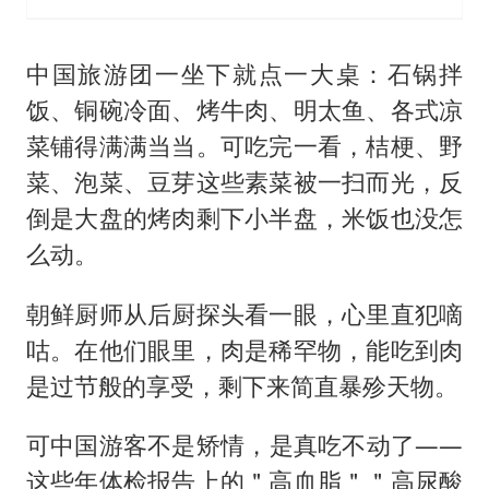
中国旅游团一坐下就点一大桌：石锅拌
饭、铜碗冷面、烤牛肉、明太鱼、各式凉
菜铺得满满当当。可吃完一看，桔梗、野
菜、泡菜、豆芽这些素菜被一扫而光，反
倒是大盘的烤肉剩下小半盘，米饭也没怎
么动。
朝鲜厨师从后厨探头看一眼，心里直犯嘀
咕。在他们眼里，肉是稀罕物，能吃到肉
是过节般的享受，剩下来简直暴殄天物。
可中国游客不是矫情，是真吃不动了——
这些年体检报告上的＂高血脂＂＂高尿酸