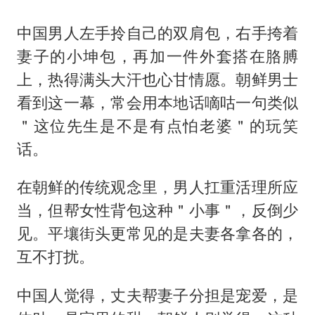
中国男人左手拎自己的双肩包，右手挎着
妻子的小坤包，再加一件外套搭在胳膊
上，热得满头大汗也心甘情愿。朝鲜男士
看到这一幕，常会用本地话嘀咕一句类似
＂这位先生是不是有点怕老婆＂的玩笑
话。
在朝鲜的传统观念里，男人扛重活理所应
当，但帮女性背包这种＂小事＂，反倒少
见。平壤街头更常见的是夫妻各拿各的，
互不打扰。
中国人觉得，丈夫帮妻子分担是宠爱，是