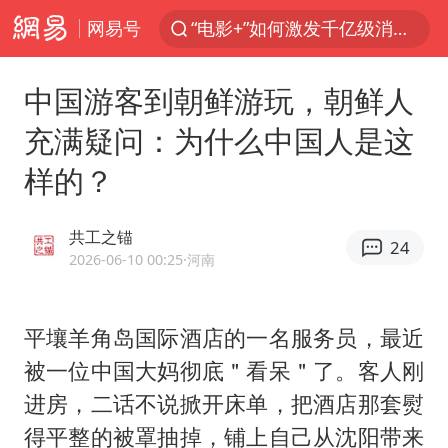
网易号
“电影+”如何激发千亿级消费新活力？
全球首个长时储能一体化产业园量产
中国游客到朝鲜游玩，朝鲜人
中国女篮70-67险胜尼日利亚女篮
充满疑问：为什么中国人是这
台风白海豚已进入24小时警戒线
样的？
四川宜宾高县4.9级地震致1死
上海：台风白海豚或将带来龙卷风
共工之锚
24
秋天的第一杯奶茶到底有多火
2026-06-10 00:25
·河南
38岁演员求职万岁山NPC成功
国乒男单横滨冠军赛全军覆没
平壤羊角岛国际酒店的一名服务员，最近
被一位中国大妈彻底＂看呆＂了。客人刚
胡彦斌获《歌手2026》歌王
进房，二话不说掀开床单，把酒店那套熨
U17国足三连胜晋级明日之星半决赛
得平整的被罩抽掉，铺上自己从沈阳带来