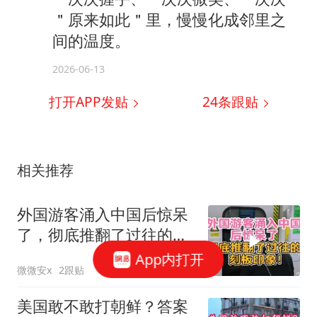
＂原来如此＂里，慢慢化成邻里之
间的温度。
2026-06-13
打开APP发贴
24
条跟贴
相关推荐
外国游客涌入中国后惊呆
了，彻底推翻了过往的刻
板印象！
App内打开
微微安x
2跟贴
美国敢不敢打朝鲜？答案