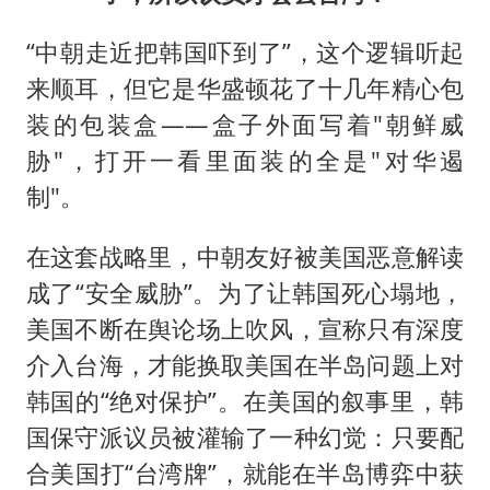
“中朝走近把韩国吓到了”，这个逻辑听起
来顺耳，但它是
华盛顿
花了十几年精心包
装的包装盒——盒子外面写着"朝鲜威
胁"，打开一看里面装的全是"对华遏
制"。
在这套战略里，中朝友好被美国恶意解读
成了“安全威胁”。为了让韩国死心塌地，
美国不断在舆论场上吹风，宣称只有深度
介入台海，才能换取美国在半岛问题上对
韩国的“绝对保护”。在美国的叙事里，韩
国保守派议员被灌输了一种幻觉：只要配
合美国打“台湾牌”，就能在半岛博弈中获