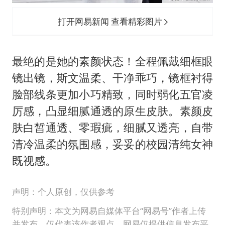
打开网易新闻 查看精彩图片
最绝的是她的素颜状态！全程佩戴细框眼
镜出镜，斯文温柔、干净乖巧，镜框衬得
脸部线条更加小巧精致，同时弱化五官凌
厉感，凸显细腻通透的原生皮肤。素颜皮
肤白皙通透、零瑕疵，细腻又透亮，自带
清冷温柔的氛围感，妥妥的校园清纯女神
既视感。
声明：个人原创，仅供参考
特别声明：本文为网易自媒体平台“网易号”作者上传
并发布，仅代表该作者观点。网易仅提供信息发布平