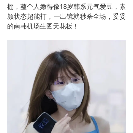
中方：奉劝美方解除对古巴制裁封锁
棚，整个人嫩得像18岁韩系元气爱豆，素
国内发现多起“Sorry”勒索病毒攻击
颜状态超能打，一出镜就秒杀全场，妥妥
上海将苏州河水强排至黄浦江
的南韩机场生图天花板！
“老戏骨”秦焰去世
我国民营企业创新动能持续增强
真理之光，何以能照亮复兴之路？