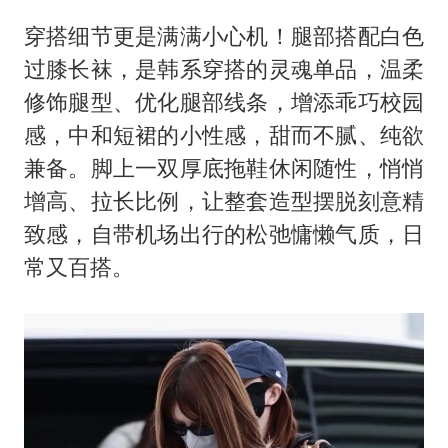
穿搭细节更是满满小心机！腿部搭配白色
过膝长袜，是韩系穿搭的灵魂单品，温柔
修饰腿型、优化腿部线条，增添乖巧校园
感，中和短裙的小性感，甜而不腻、纯欲
兼备。脚上一双厚底拖鞋休闲随性，悄悄
增高、拉长比例，让整套造型摆脱刻意精
致感，自带机场出行的松弛慵懒气质，日
常又百搭。