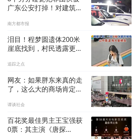
广东公安打掉！对建筑工
地敲诈勒索
南方都市报
泪目！程梦圆遗体200米
崖底找到，村民透露更
多，疑似死因曝光
追踪之点
网友：如果胖东来真的走
了，这么大的商场肯定不
会有人接手，不可能运营
谭谈社会
得下去，会有倒闭的风
险！
百花奖最佳男主王宝强获
0票：其主演《唐探
1900》票房曾突破36亿元