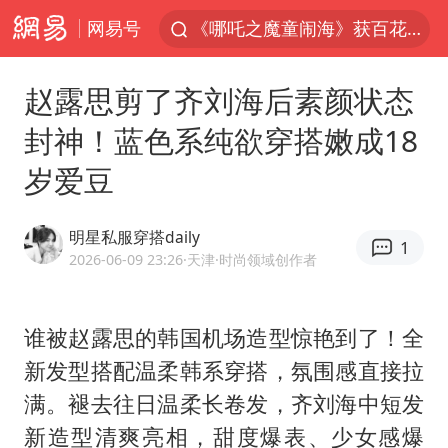
网易号
《哪吒之魔童闹海》获百花奖最佳影片奖
重大涉诈逃犯檀某落网
赵露思剪了齐刘海后素颜状态
外交部：藏南地区是中国领土
封神！蓝色系纯欲穿搭嫩成18
台湾不是国家不存在“国格”
岁爱豆
独闯南太行失联女子遗体已找到
哥伦比亚强震已致超20人死亡
明星私服穿搭daily
1
哥伦比亚发生7.5级地震
2026-06-09 23:26
·天津
·时尚领域创作者
伊朗最高领袖将任命数名高级指挥官
广岛长崎的昨天未必不会是日本的明天
谁被赵露思的韩国机场造型惊艳到了！全
新发型搭配温柔韩系穿搭，氛围感直接拉
高铁双人座被免票儿童挤成3人座
满。褪去往日温柔长卷发，齐刘海中短发
易烊千玺金鸡百花双料影帝
新造型清爽亮相，甜度爆表、少女感爆