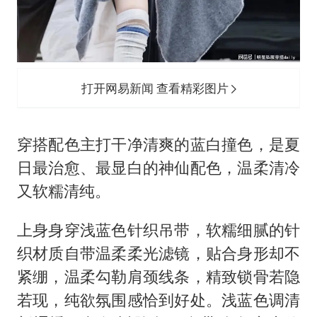
打开网易新闻 查看精彩图片
穿搭配色主打干净清爽的蓝白撞色，是夏
日最治愈、最显白的神仙配色，温柔清冷
又软糯清纯。
上身身穿浅蓝色针织吊带，软糯细腻的针
织材质自带温柔柔光滤镜，贴合身形却不
紧绷，温柔勾勒肩颈线条，精致锁骨若隐
若现，纯欲氛围感恰到好处。浅蓝色调清