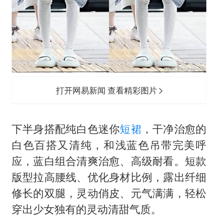
打开网易新闻 查看精彩图片
下半身搭配纯白色迷你
短裙
，干净治愈的
白色百搭又清纯，和浅蓝色吊带完美呼
应，蓝白组合清爽治愈、高级耐看。短款
版型拉高腰线、优化身材比例，露出纤细
修长的双腿，灵动俏皮、元气满满，轻松
穿出少女独有的灵动清甜气质。