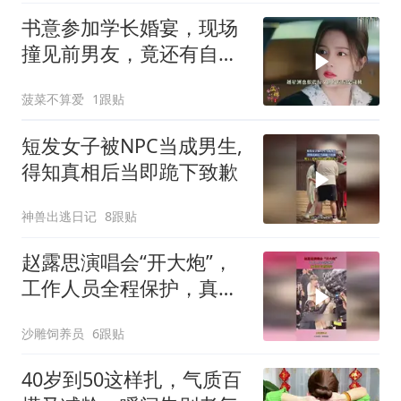
书意参加学长婚宴，现场
撞见前男友，竟还有自家
三姐
菠菜不算爱
1跟贴
短发女子被NPC当成男生,
得知真相后当即跪下致歉
神兽出逃日记
8跟贴
赵露思演唱会“开大炮”，
工作人员全程保护，真的
好有创意啊！
沙雕饲养员
6跟贴
40岁到50这样扎，气质百