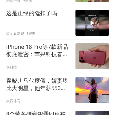
这是正经的缝扣子吗
朵朵看影视
1跟贴
iPhone 18 Pro等7款新品
彻底泄密：苹果科技春晚
再无悬念
快科技
翟晓川马代度假，娇妻堪
比大明星，他年薪550
万，已为退役铺路了
大西体育
8个劳务碰瓷犯罪团伙被