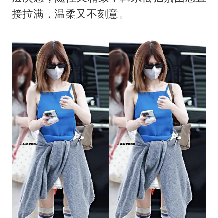
接拉满，温柔又不刻意。