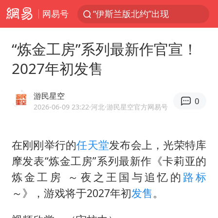
网易号
外国游客的“中国游三件套”火了
上海大部迎大暴雨
“炼金工房”系列最新作官宣！
以军士兵把枪口对准中国记者
2027年初发售
白海豚在海上打了个结
2026年7月份居民消费价格同比上涨0.5%
游民星空
0
方桃子代言广告视频已下架
2026-06-09 23:22
·河北
·游民星空官方网易号
浙江海域将现5到8米巨浪到狂浪
在刚刚举行的
任天堂
发布会上，光荣特库
河南警方公开征集黑恶犯罪线索
摩发表“炼金工房”系列最新作《卡莉亚的
谢霆锋演唱会隔空祝王菲生日快乐
炼金工房 ～夜之王国与追忆的
路标
WTT横滨冠军赛女单四强国乒占三席
～》，游戏将于2027年初
发售
。
浙江省发出今年第2号指挥长令