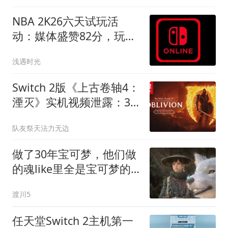
NBA 2K26六天试玩活
动：媒体盛赞82分，玩家
仅给4.5分
浅遇时光
Switch 2版《上古卷轴4：
湮灭》实机视频泄露：30
帧+DLSS表现如何？
队友祭天法力无边
做了30年宝可梦，他们做
的魂like里全是宝可梦的
影子
渡川5
任天堂Switch 2主机第一