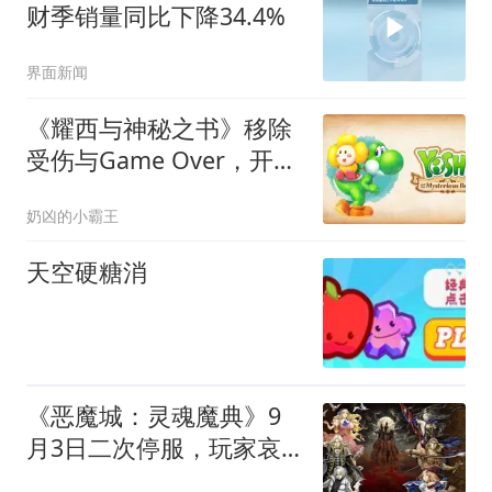
财季销量同比下降34.4%
界面新闻
《耀西与神秘之书》移除
受伤与Game Over，开发
者：不是为降低难度
奶凶的小霸王
天空硬糖消
《恶魔城：灵魂魔典》9
月3日二次停服，玩家哀
叹来不及通关