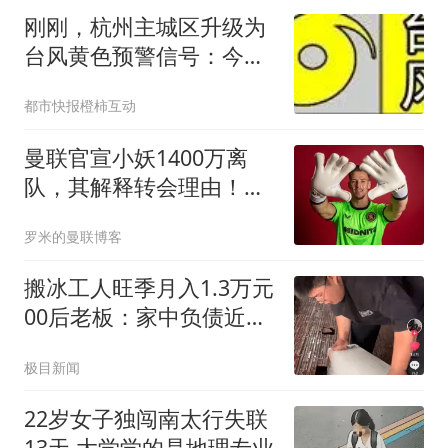
刚刚，杭州主城区升级为
台风黄色预警信号：今天
到明天白天上城区、拱墅
都市快报橙柿互动
区、西湖区和滨江区所有
街道有大雨到暴雨，局部
曼联官宣小妖1400万离
大暴雨
队，其解释转会理由！新
二门复出时间已确定
罗米的曼联博客
搬冰工人旺季月入1.3万元
00后老板：家中负债近两
亿
极目新闻
22岁女子独闯南太行失联
13天 大学学的是地理专业