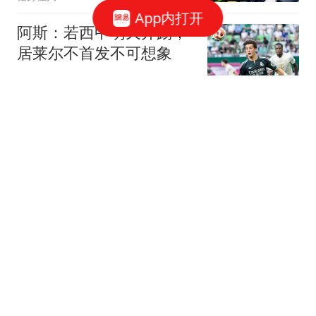
App内打开
阿斯：若西甲明天开踢，
居莱尔不首发不可想象
懂球帝
多位核心离队！孙铭徽撑
起广厦，计划远赴西班
牙，目标被迫放弃！
体坛卡卡说
257票碾压通过！菲最高
法院驳回上诉，萨拉弹劾
案进入终局
怎挽怎挽
中国斯诺克形势：保底5