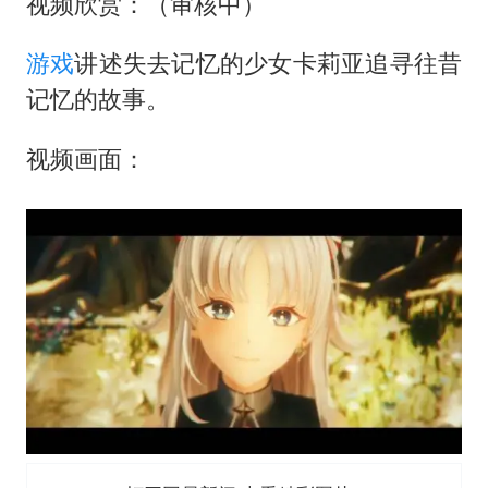
辽宁省深化扫黑除恶专项斗争
视频欣赏：（审核中）
一周大涨超7% 金价为何突然上涨
游戏
讲述失去记忆的少女卡莉亚追寻往昔
央视新主播李秋莹孙亚鹏亮相
记忆的故事。
构建更高水平的全民健身公共服务体系
视频画面：