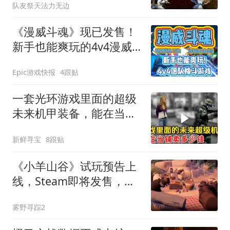
队友祭天法力无边
《漫威斗魂》现已发售！
新手也能爽玩的4v4漫威
格斗！
Epic游戏快报
4跟贴
一套光环游戏里面的超级
未来机甲装备，能在当铺
卖多少钱？
新鲜寻宝
8跟贴
《小羊山谷》试玩预告上
线，Steam即将发售，你
能守护羊群避开5大危机
雾野寻踪2
吗？