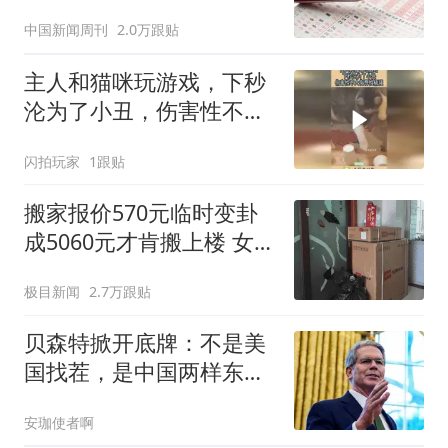
中国新闻周刊
2.0万跟贴
主人和猫咪玩游戏，下秒
沦为了小丑，伤害性不大
侮辱性极强！
闪拍玩家
1跟贴
搬家报价570元临时变卦
成5060元才肯搬上楼 女子
傻眼
极目新闻
2.7万跟贴
贝森特掀开底牌：不是美
国找茬，是中国两样东
西，一样没给
安珈使者啊