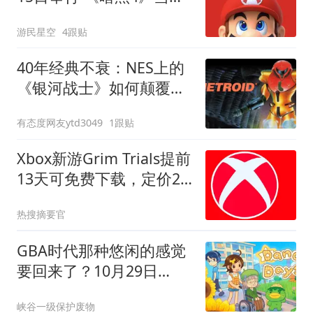
上
游民星空
4跟贴
40年经典不衰：NES上的
《银河战士》如何颠覆游
戏规则？
有态度网友ytd3049
1跟贴
Xbox新游Grim Trials提前
13天可免费下载，定价20
美元却标价0元
热搜摘要官
GBA时代那种悠闲的感觉
要回来了？10月29日
《Danchi Days》发售
峡谷一级保护废物