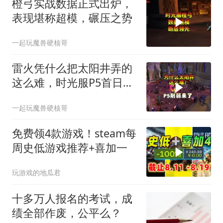
橙弓实战数据正式出炉，
表现堪称超模，碾压之势
一起玩魔兽硬核哥
雷火凭什么把太阳井弄的
这么难，时光服P5首日全
员坐牢！
一起玩魔兽硬核哥
免费领4款游戏！steam每
周史低游戏推荐+喜加一
玩游戏的地瓜君
十多万人报名的考试，成
绩全部作废，公平么？