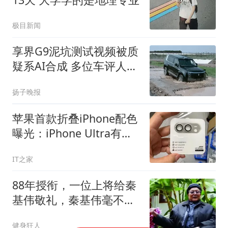
极目新闻
享界G9泥坑测试视频被质
疑系AI合成 多位车评人回
应
扬子晚报
苹果首款折叠iPhone配色
曝光：iPhone Ultra有望
提供银色、深蓝色
IT之家
88年授衔，一位上将给秦
基伟敬礼，秦基伟毫不在
意：你快坐下来嘛
健身狂人