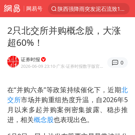
陕西强降雨突发泥石流致1死2失联
网易号
探寻“技能+”促就业创业新路
2只北交所并购概念股，大涨
长城H10正式上市
超60%！
维持强台风级！白海豚直奔华东沿海
山东日照市委副书记王峰被查
证券时报
0
印度暴发金迪普拉病毒
2026-06-09 23:10
·广东
·证券时报数字版官方网易号
41岁女子为鼓励女儿考上985研究生
美国退回1000亿美元关税
在“并购六条”等政策持续催化下，近期
北
24小时不关空调 电费反而更低？
交所
市场并购重组热度升温，自2026年5
月以来多起并购案例密集披露、稳步推
“事业单位招聘不是人情买卖”
进，相关
概念股
也表现出色。
涨价1元的冰红茶 两年少赚了15亿
小伙靠AI减肥 45天瘦40斤进了ICU