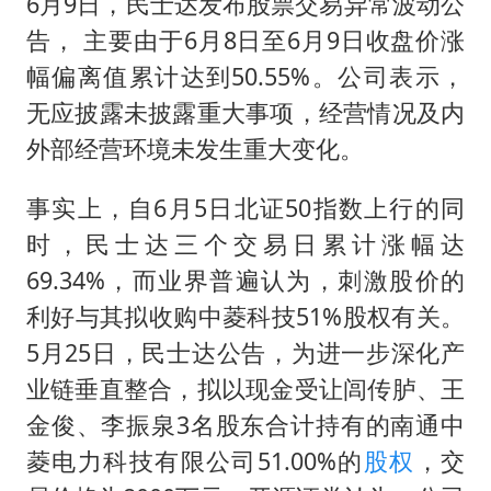
6月9日，民士达发布股票交易异常波动公
李亚鹏向地铁吐血女孩捐99999元
告， 主要由于6月8日至6月9日收盘价涨
幅偏离值累计达到50.55%。公司表示，
新华社权威快报|我国编制完成新版全月地质图
无应披露未披露重大事项，经营情况及内
80后女柜员逆袭成4200亿银行副行长
外部经营环境未发生重大变化。
山东财大教授刘海明逝世 终年38岁
银行午休1.5小时 留个窗口行不行
事实上，自6月5日北证50指数上行的同
李嫣近照曝光
时，民士达三个交易日累计涨幅达
69.34%，而业界普遍认为，刺激股价的
总书记关心百姓身边这些民生大事
利好与其拟收购中菱科技51%股权有关。
5月25日，民士达公告，为进一步深化产
业链垂直整合，拟以现金受让闾传胪、王
金俊、李振泉3名股东合计持有的南通中
菱电力科技有限公司51.00%的
股权
，交