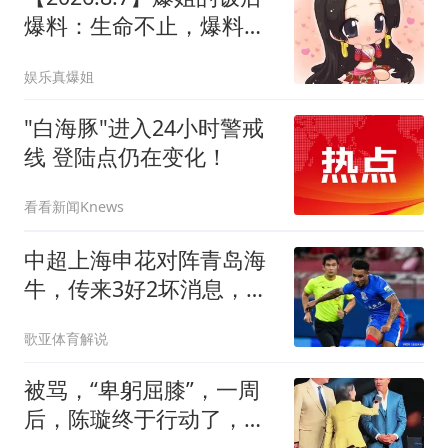
预警生效中
爆料：生命不止，爆料不
息！
娱乐真爆姐
"白海豚"进入24小时警戒
线 登陆点仍在变化！
看看新闻Knews
中超上海申花对阵青岛海
牛，传来3好2坏消息，申
花有望终结三连败
歌亚体育解说
被骂，“卑躬屈膝”，一周
后，陈璇终于行动了，比
预想的更果断