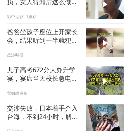
负，女人得知后这么做，
好暖心
影中见影
1跟贴
爸爸坐孩子座位上开家长
会，结果听到一半就犯困
了，网友：家长是原件 孩
星沙时报
子是复印件
儿子高考672分大办升学
宴，宴席当天校长急电：
别办了，出事了！
雪姐故事多
交涉失败，日本着手介入
台海，不到24小时，解放
军军机3路出动