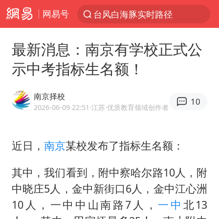
网易号
台风白海豚实时路径
“电影+”如何激发千亿级消费新活力？
最新消息：南京有学校正式公
秘鲁和墨西哥宣布恢复外交关系
示中考指标生名额！
沙特土耳其巴基斯坦签署共同防务协议
中医教你一招提升气血
南京择校
10
胡彦斌韩磊 谁帮谁
2026-06-09 22:51
·江苏
·优质教育领域创作者
全球首个长时储能一体化产业园量产
近日，
南京
某校发布了指标生名额：
老中医：立秋后养心是关键
四川宜宾市高县4.9级地震致1人死亡
其中，我们看到，附中察哈尔路10人，附
胜宏科技：股票交易异常波动
中晓庄5人，金中新街口6人，金中江心洲
百花奖开幕式
10人，一中中山南路7人，
一中
北13