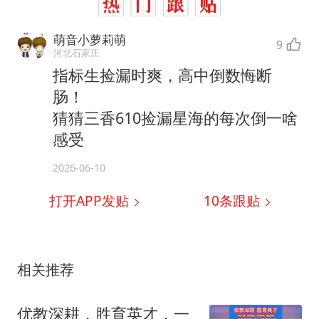
萌音小萝莉萌
9
河北石家庄
指标生捡漏时爽，高中倒数悔断
肠！
猜猜三香610捡漏星海的每次倒一啥
感受
2026-06-10
打开APP发贴
10
条跟贴
相关推荐
优教深耕，胜育英才，一