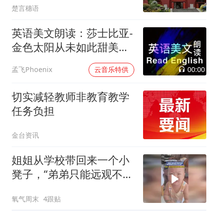
楚言穗语
英语美文朗读：莎士比亚-
金色太阳从未如此甜美吻
过
00:00
孟飞Phoenix
云音乐特供
切实减轻教师非教育教学
任务负担
金台资讯
姐姐从学校带回来一个小
凳子，“弟弟只能远观不能
近玩焉，看到姐姐走过来
氧气周末
4跟贴
立马让座”