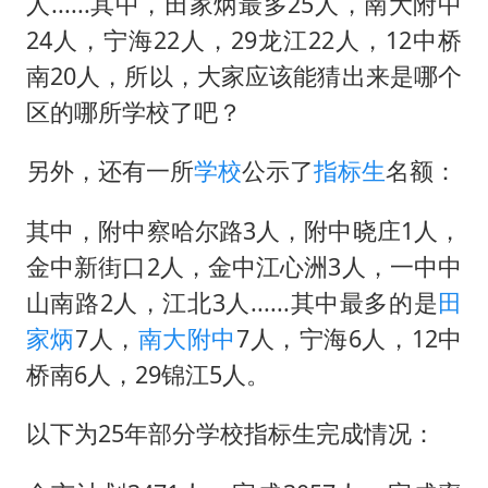
中巨芯：上半年归母净利润1405.77万元
人......其中，田家炳最多25人，南大附中
24人，宁海22人，29龙江22人，12中桥
U17国足点球大战淘汰河床晋级决赛
南20人，所以，大家应该能猜出来是哪个
日本试射“战斧”导弹，国防部回应
区的哪所学校了吧？
胡彦斌获《歌手2026》歌王
名创优品回应女子吐槽内裤质量差
另外，还有一所
学校
公示了
指标生
名额：
秋天的第一杯奶茶到底有多火
其中，附中察哈尔路3人，附中晓庄1人，
38岁演员求职万岁山NPC成功
金中新街口2人，金中江心洲3人，一中中
夯实基础开新局
山南路2人，江北3人......其中最多的是
田
家炳
7人，
南大附中
7人，宁海6人，12中
桥南6人，29锦江5人。
以下为25年部分学校指标生完成情况：