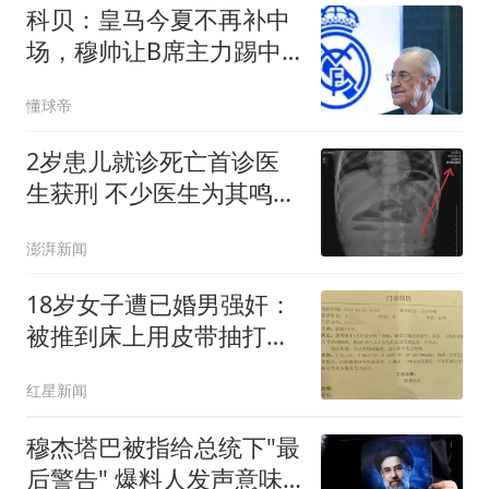
科贝：皇马今夏不再补中
场，穆帅让B席主力踢中
场
懂球帝
2岁患儿就诊死亡首诊医
生获刑 不少医生为其鸣不
平
澎湃新闻
18岁女子遭已婚男强奸：
被推到床上用皮带抽打后
强奸
红星新闻
穆杰塔巴被指给总统下"最
后警告" 爆料人发声意味