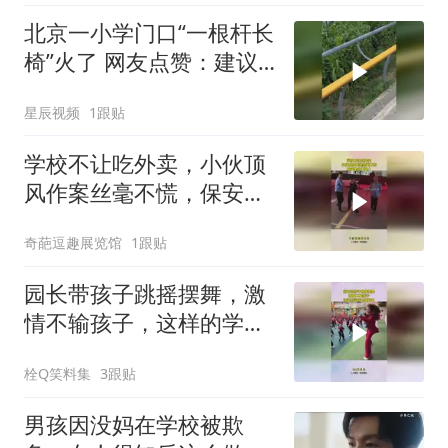
北京一小学门口“一根杆长
椅”火了 网友点赞：建议
全国推广
星辰视频
1跟贴
学校不让吃外卖，小伙顶
风作案丝毫不慌，保安里
外不是人！
奇葩逗趣展览馆
1跟贴
园长带孩子跳摇摆舞，激
情不输孩子，这样的学校
去哪报名
栓Q笑料集
3跟贴
男孩因没妈在学校被欺