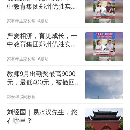
中教育集团郑州优胜实验
中学
家有考生家长帮
4跟贴
严爱相济，育见成长，一
中教育集团郑州优胜实验
中学
家有考生家长帮
6跟贴
教师9月出勤奖最高9000
元，最低400元，被撤回
的差距信息有猫腻？
郭爱华追问教育
刘经国｜易水汉先生，您
在哪里？