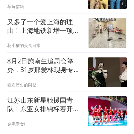
草莓信箱
又多了一个爱上海的理
由！上海地铁新增一项免
费服务，市民：希望推广
花小猫的美食日常
8月2日施南生追思会举
办，31岁邢爱林现身专程
送别，满眼都是化不开的
喜欢历史的阿繁
不舍牵挂
江苏山东新星驰援国青
队！东亚女排锦标赛开赛
在即，队伍志在卫冕
金毛爱女排