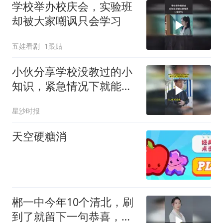
学校举办校庆会，实验班
却被大家嘲讽只会学习
五娃看剧
1跟贴
小伙分享学校没教过的小
知识，紧急情况下就能派
上用场，网友：脚麻甩手
星沙时报
下次必须试试
天空硬糖消
郴一中今年10个清北，刷
到了就留下一句恭喜，为