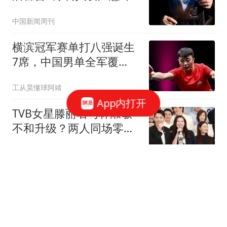
深长
中国新闻周刊
横滨冠军赛单打八强诞生
7席，中国男单全军覆
没，女单2人晋级
工从昊懂球阿靖
App内打开
TVB女星滕丽名与林淑敏
不和升级？两人同场零互
动，拒绝拍摄合照
TVB剧评社
杜兰特中投仅97分怒怼2K
公司：我被激怒了，这评
分太离谱
绿茵狂热者