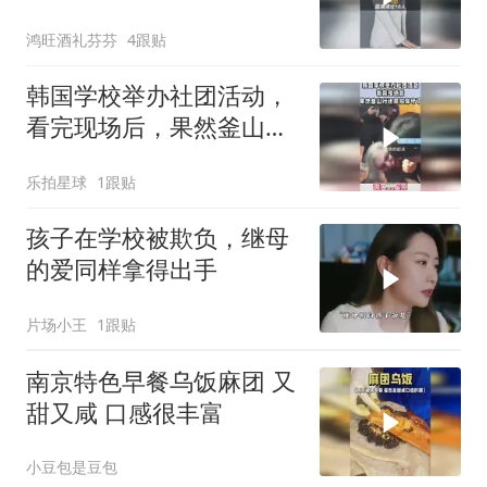
孩子们点赞！
鸿旺酒礼芬芬
4跟贴
韩国学校举办社团活动，
看完现场后，果然釜山行
还是拍保守了
乐拍星球
1跟贴
孩子在学校被欺负，继母
的爱同样拿得出手
片场小王
1跟贴
南京特色早餐乌饭麻团 又
甜又咸 口感很丰富
小豆包是豆包