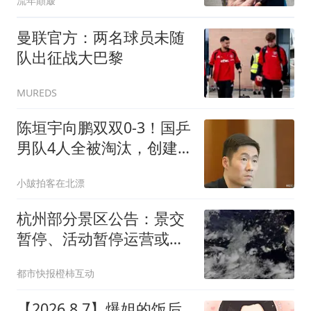
流年顛簸
曼联官方：两名球员未随
队出征战大巴黎
MUREDS
陈垣宇向鹏双双0-3！国乒
男队4人全被淘汰，创建
队74年最差战绩
小皷拍客在北漂
杭州部分景区公告：景交
暂停、活动暂停运营或延
期！受台风“白海豚”影
都市快报橙柿互动
响，长三角铁路部分线路
列车临时停运；浙江59条
【2026.8.7】爆姐的饭后