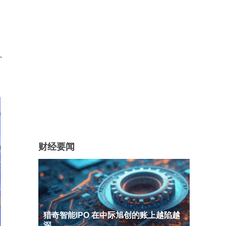
、
财经要闻
猎奇智能IPO 在中际旭创的账上越陷越
深