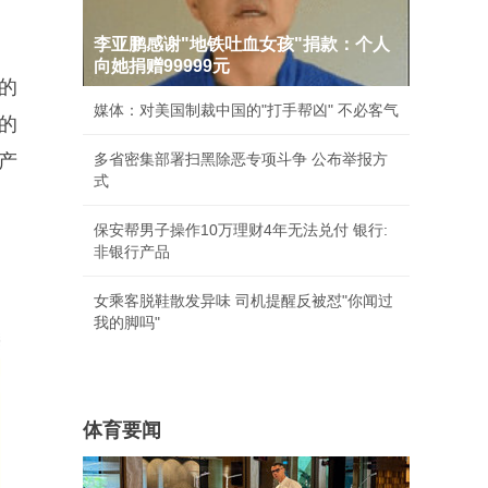
李亚鹏感谢"地铁吐血女孩"捐款：个人
向她捐赠99999元
的
媒体：对美国制裁中国的"打手帮凶" 不必客气
的
产
多省密集部署扫黑除恶专项斗争 公布举报方
式
保安帮男子操作10万理财4年无法兑付 银行:
非银行产品
女乘客脱鞋散发异味 司机提醒反被怼"你闻过
我的脚吗"
体育要闻