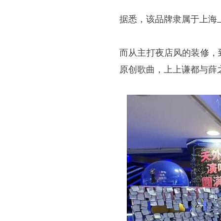
据悉，该品牌隶属于上海
而从主打夜店风的装修，
原创歌曲，
上上谦
都与薛