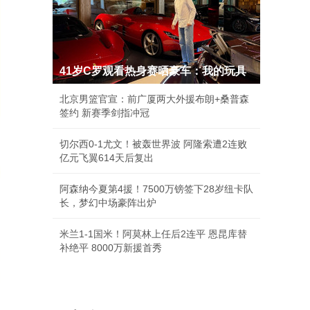
41岁C罗观看热身赛晒豪车：我的玩具
北京男篮官宣：前广厦两大外援布朗+桑普森
签约 新赛季剑指冲冠
切尔西0-1尤文！被轰世界波 阿隆索遭2连败
亿元飞翼614天后复出
阿森纳今夏第4援！7500万镑签下28岁纽卡队
长，梦幻中场豪阵出炉
米兰1-1国米！阿莫林上任后2连平 恩昆库替
补绝平 8000万新援首秀