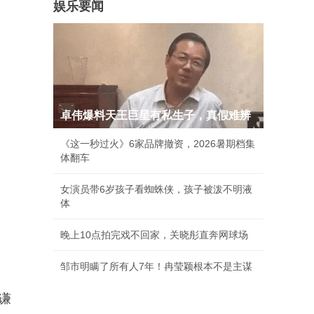
娱乐要闻
卓伟爆料天王巨星有私生子，真假难辨
《这一秒过火》6家品牌撤资，2026暑期档集
体翻车
女演员带6岁孩子看蜘蛛侠，孩子被泼不明液
体
晚上10点拍完戏不回家，关晓彤直奔网球场
邹市明瞒了所有人7年！冉莹颖根本不是主谋
谦