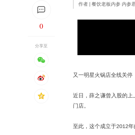
作者 | 餐饮老板内参 内参
0
分享至
又一明星火锅店全线关停
近日，
薛之谦
曾入股的上
门店。
至此，这个成立于2012