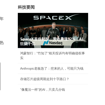
科技要闻
，年
SpaceX首份财报：营收暴涨92%，AI
热
狂烧千亿
鸿蒙智行："竹知了"相关投诉均有明确侵权事
实
Anthropic老板急了：挖来的人，可能只为钱
存储芯片超级周期走到十字路口？
“像魔法一样”的AI，只卖几分钱