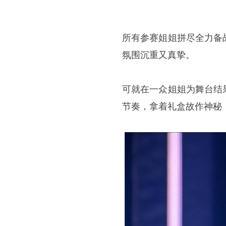
所有参赛姐姐拼尽全力备
氛围沉重又真挚。
可就在一众姐姐为舞台结
节奏，拿着礼盒故作神秘