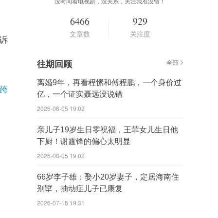
没时间看电视剧，没关系，关注我准没错！
6466
929
文章数
关注度
诉
往期回顾
全部
离婚9年，再看程愫和傅程鹏，一个身价过
跨
亿，一个证实聂远没说错
2026-08-05 19:02
亲儿子19岁生日零祝福，王菲女儿生日他
下厨！谢霆锋的偏心太明显
2026-08-05 19:02
66岁李子雄：娶小20岁妻子，定居海南住
别墅，抽动症儿子已康复
2026-07-15 19:31