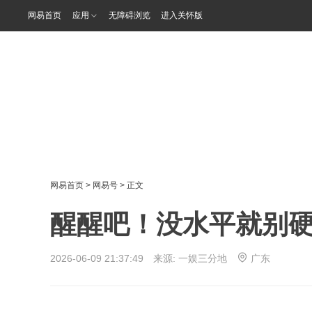
网易首页
应用
无障碍浏览
进入关怀版
网易首页
>
网易号
> 正文
醒醒吧！没水平就别
2026-06-09 21:37:49 来源:
一娱三分地
广东