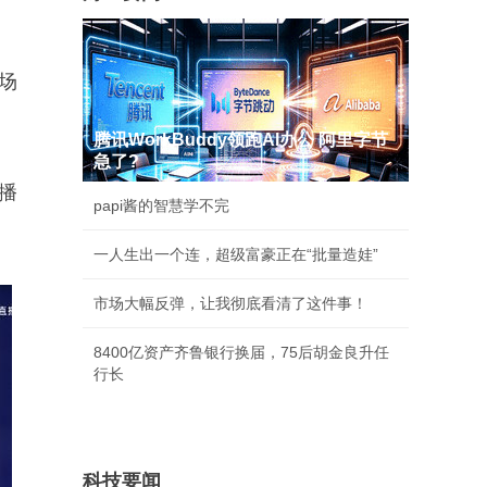
场
腾讯WorkBuddy领跑AI办公 阿里字节
急了?
播
papi酱的智慧学不完
一人生出一个连，超级富豪正在“批量造娃”
市场大幅反弹，让我彻底看清了这件事！
8400亿资产齐鲁银行换届，75后胡金良升任
行长
科技要闻