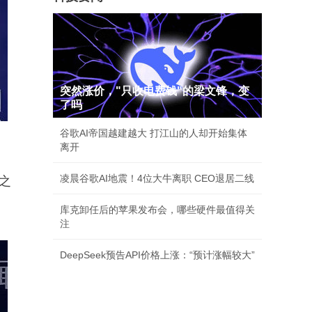
突然涨价，"只收电费钱"的梁文锋，变
了吗
谷歌AI帝国越建越大 打江山的人却开始集体
离开
凌晨谷歌AI地震！4位大牛离职 CEO退居二线
之
库克卸任后的苹果发布会，哪些硬件最值得关
注
DeepSeek预告API价格上涨：“预计涨幅较大”