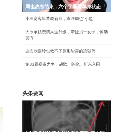
周也热恋结束，六个字暴露单身状态
小酒窝客串董璇新戏，直呼周也“小也”
大冰承认恋情风波升级，牵扯另一女子，惊动
警方
这次刘嘉玲也救不了原形毕露的梁朝伟
第33届视帝之争，胡歌、陈晓、靳东入围
头条要闻