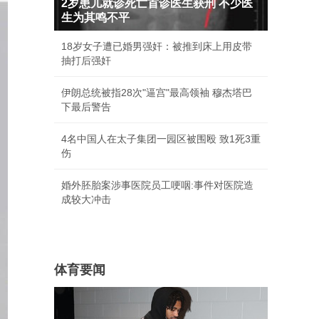
2岁患儿就诊死亡首诊医生获刑 不少医
生为其鸣不平
18岁女子遭已婚男强奸：被推到床上用皮带
抽打后强奸
伊朗总统被指28次"逼宫"最高领袖 穆杰塔巴
下最后警告
4名中国人在太子集团一园区被围殴 致1死3重
伤
婚外胚胎案涉事医院员工哽咽:事件对医院造
成较大冲击
体育要闻