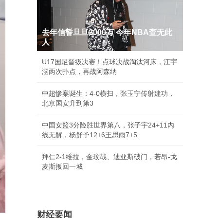
去年信誓旦旦3000万 今年NBA查无此
人
U17国足晋级决赛！点球决战淘汰河床，江宇
涵两次扑点，再战阿森纳
中超惨案诞生：4-0横扫，张玉宁传射建功，
北京国安升到第3
中国女篮3分险胜世界第八，张子宇24+11内
线无解，杨舒予12+6王思雨7+5
拜仁2-1维拉，金玟哉、迪亚斯破门，若昂-戈
麦斯扳回一城
财经要闻