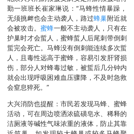
勤一班班长崔家琳说：“马蜂性情暴躁，
无须挑衅也会主动袭人，路过
蜂巢
附近就
会被攻击。
蜜蜂
一般不主动袭人，只有在
护巢时才会蜇人，蜜蜂蜇人后尾刺带倒刺
蜇完会死亡。马蜂没有倒刺能连续多次蜇
人，且毒性远高于蜜蜂，容易引发肝肾损
伤，部分人对蜂毒过敏，被蜇后几分钟内
就会出现呼吸困难血压骤降，不及时急救
会窒息猝死。”
大兴消防也提醒：市民若发现马蜂、蜜蜂
活动，可在周边喷洒浓硫磺皂水、稀释的
洁厕液等碱性气味浓重的液体，防止其靠
近筑巢，如发现较大蜂巢或较多马蜂聚