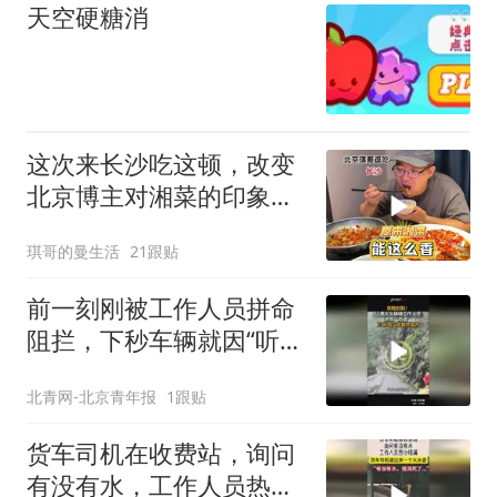
天空硬糖消
这次来长沙吃这顿，改变
北京博主对湘菜的印象
了，原来不光是辣啊
琪哥的曼生活
21跟贴
前一刻刚被工作人员拼命
阻拦，下秒车辆就因“听
劝”躲过一劫
北青网-北京青年报
1跟贴
货车司机在收费站，询问
有没有水，工作人员热心