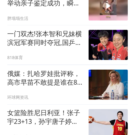
举动亲子鉴定成功，瞬间
感觉生无可恋
胖塌塌生活
一门双杰!张本智和兄妹横
滨冠军赛同时夺冠,国乒男
女队0金牌收官
818体育
俄媒：扎哈罗娃批评称，
高市早苗不敢提是谁在81
年前向长崎投下原子弹
环球网资讯
女篮险胜尼日利亚！张子
宇23+13，孙宇唐子婷惊
喜，失误+三分辣眼