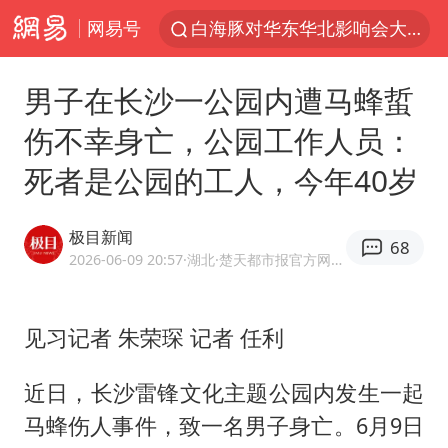
网易号
白海豚对华东华北影响会大于巴威
于东来回应胖东来近25年老店年底关闭
男子在长沙一公园内遭马蜂蜇
以拒绝“和平委员会”的加沙和平计划
伤不幸身亡，公园工作人员：
全球最大级别运输船通过长江大桥
死者是公园的工人，今年40岁
独闯南太行的失联女生最后轨迹已确认
央视新主播李秋莹母校发文祝贺
极目新闻
68
上门女婿出轨女邻居多年被判重婚罪
2026-06-09 20:57
·湖北
·楚天都市报官方网易号
国足U17与阿森纳决赛取消 并列冠军
香港刷新1884年以来最高气温纪录
见习记者 朱荣琛 记者 任利
上海全力守护市民“菜篮子”
近日，长沙雷锋文化主题公园内发生一起
浙江省甬江发生2026年第1号洪水
马蜂伤人事件，致一名男子身亡。6月9日