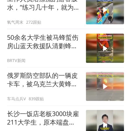
水，“练习几十年，就为了
这一刻精准打击”
氧气周末
272跟贴
50余名大学生被马蜂蜇伤
房山蓝天救援队清剿蜂
窝， 警惕野外马蜂伤人！
BRTV新闻
俄罗斯防空部队的一辆皮
卡车，被乌克兰大黄蜂无
人机锁定炸毁
车马点兵V
839跟贴
长沙一饭店老板3000块雇
211大学生，原本端盘
子，秒变一对一家教