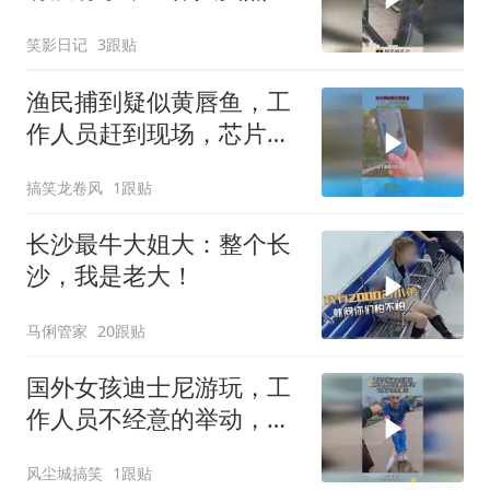
接满！
笑影日记
3跟贴
渔民捕到疑似黄唇鱼，工
作人员赶到现场，芯片扫
描一下就确认！
搞笑龙卷风
1跟贴
长沙最牛大姐大：整个长
沙，我是老大！
马俐管家
20跟贴
国外女孩迪士尼游玩，工
作人员不经意的举动，让
孩子永生难忘
风尘城搞笑
1跟贴