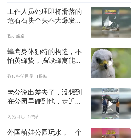
工作人员处理即将滑落的
危石石块个头不大爆发的
威力极强网友看水花就知
视听丝路
道这力度了
蜂鹰身体独特的构造，不
怕黄蜂蛰，捣毁蜂窝能力
比平头哥还要彪悍
数位科学世界
1跟贴
老公说出差去了，没想到
在公园里碰到他，走近一
看结果天塌了！
闪光日记
1跟贴
外国萌娃公园玩水，一个