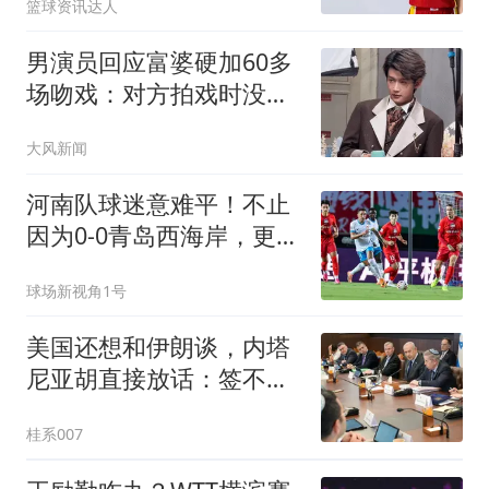
篮球资讯达人
男演员回应富婆硬加60多
场吻戏：对方拍戏时没收
敛
大风新闻
河南队球迷意难平！不止
因为0-0青岛西海岸，更多
在于以下四点！
球场新视角1号
美国还想和伊朗谈，内塔
尼亚胡直接放话：签不签
协议都不准拥核
桂系007