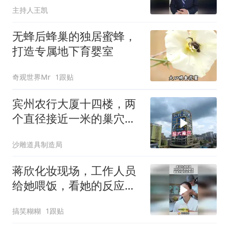
主持人王凯
无蜂后蜂巢的独居蜜蜂，
打造专属地下育婴室
奇观世界Mr
1跟贴
宾州农行大厦十四楼，两
个直径接近一米的巢穴，
是马蜂还是鸟巢？
沙雕道具制造局
蒋欣化妆现场，工作人员
给她喂饭，看她的反应好
真实！
搞笑糊糊
1跟贴