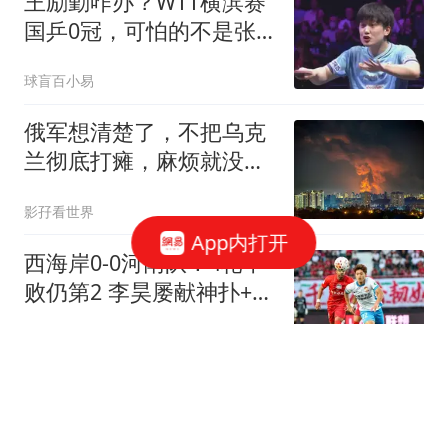
王励勤咋办？WTT横滨赛
国乒0冠，可怕的不是张
本兄妹夺冠，而是两个不
球盲百小易
争的事实
俄军想清楚了，不把乌克
兰彻底打瘫，麻烦就没完
没了
影孖看世界
App内打开
西海岸0-0河南队！4轮不
败仍第2 李昊屡献神扑+逃
2次门柱 郑智染黄
我爱英超
马斯克盛赞英伟达AI电脑
最强，但SpaceX的60亿美