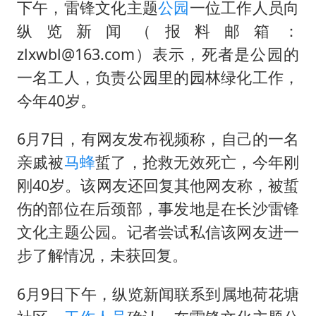
暑期研学游升温 在旅途中增长知识
下午，雷锋文化主题
公园
一位工作人员向
猫咪过火把节被抹成黑猫
纵览新闻（报料邮箱：
zlxwbl@163.com）表示，死者是公园的
宝妈给四胞胎取名平安喜乐
一名工人，负责公园里的园林绿化工作，
BLG经理辟谣Bin离队
今年40岁。
暴雨预报为何有时感觉不准
总书记点赞的非遗苗绣焕发新生机
6月7日，有网友发布视频称，自己的一名
亲戚被
马蜂
蜇了，抢救无效死亡，今年刚
刚40岁。该网友还回复其他网友称，被蜇
伤的部位在后颈部，事发地是在长沙雷锋
文化主题公园。记者尝试私信该网友进一
步了解情况，未获回复。
6月9日下午，纵览新闻联系到属地荷花塘