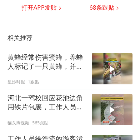
打开APP发贴
68
条跟贴
相关推荐
黄蜂经常伤害蜜蜂，养蜂
人标记了一只黄蜂，并用
无人机跟踪它到黄蜂巢穴
星沙时报
1跟贴
河北一驾校回应花池边角
用铁片包裹，工作人员：
已经反馈会有人处理
猫头鹰视频
565跟贴
工作人员给漂流的游客泼