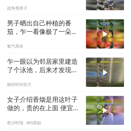
战争黑匣子
男子晒出自己种植的番
茄，乍一看像极了一朵
花，网友：这是见过最好
氧气周末
看的番茄
乍一眼以为邻居家里建造
了个泳池，后来才发现是
玻璃反光！
财经时间官方
女子介绍香烟是用这叶子
做的，贵的在上面 便宜的
在下面，网友：一颗植物
星沙时报
465跟贴
居然能出这么多品牌