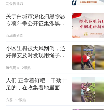
马俊哲律师
关于白城市深化扫黑除恶
专项斗争公开征集涉黑涉
恶线索的公告
白城市妇联
小区里树被大风刮倒，还
好保安及时发现用绳子拉
住，并联系车主挪车
氧气周末
2跟贴
人们 正拿着钉耙，干劲十
足的，在收集着地里面的
植物
方蕊
17跟贴