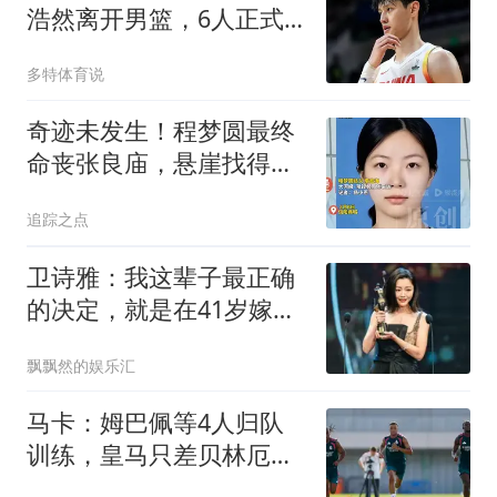
浩然离开男篮，6人正式
签约，原帅不愿离开山西
多特体育说
奇迹未发生！程梦圆最终
命丧张良庙，悬崖找得遗
体，背包却在别地
追踪之点
卫诗雅：我这辈子最正确
的决定，就是在41岁嫁人
后没有放弃演戏
飘飘然的娱乐汇
马卡：姆巴佩等4人归队
训练，皇马只差贝林厄姆
阵容就将齐整