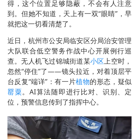
国内发现多起“Sorry”勒索病毒攻击
得，这个位置足够隐蔽，不会有人注意
上海将苏州河水强排至黄浦江
到。但她不知道，天上有一双“眼睛”，早
就把这一切看清楚了。
易烊千玺金鸡百花双料影帝
中方：奉劝美方解除对古巴制裁封锁
近日，杭州市公安局临安区分局治安管理
“老戏骨”秦焰去世
大队联合低空警务作战中心开展例行巡
公安部通报：抓获犯罪嫌疑人8200余名
查。无人机飞过锦城街道某
小区
上空时，
忽然“停住”了——镜头拉近，对着顶层平
外交部：藏南地区是中国领土
台反复“端详”：有一片
植物
的形态，疑似
真理之光，何以能照亮复兴之路？
罂粟
。AI算法随即进行比对、识别、定
位，预警信息传到了指挥中心。