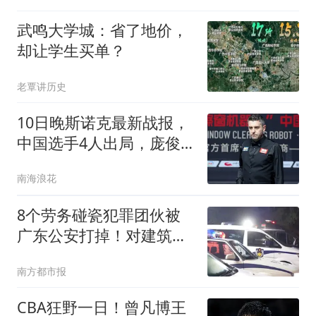
武鸣大学城：省了地价，
却让学生买单？
老覃讲历史
10日晚斯诺克最新战报，
中国选手4人出局，庞俊
旭赢得现场掌声
南海浪花
8个劳务碰瓷犯罪团伙被
广东公安打掉！对建筑工
地敲诈勒索
南方都市报
CBA狂野一日！曾凡博王