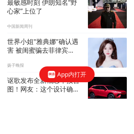
最敏感时刻 伊朗知名“野
心家”上位了
中国新闻周刊
世界小姐"雅典娜"确认遇
害 被闺蜜骗去菲律宾
遭"撕票"
扬子晚报
App内打开
讴歌发布全新概念车预告
图！网友：这个设计确实
吸睛
汽车网评
中国公开赛战报：塞尔比
6-3淘汰庞俊旭，首轮中国