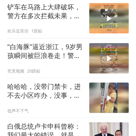
铲车在马路上大肆破坏，
警方在多次拦截未果，调
来另一辆铲车帮忙
欢乐逗笑坊
1跟贴
“白海豚”逼近浙江，9岁男
孩瞬间被巨浪卷走！警方
已介入仍未找到，非必要
究竟视频
20跟贴
不外出！
哈哈哈，没带门禁卡，进
不去小区咋办，没事，我
有一岁多的宝宝呀
低声不下气
白俄总统卢卡申科曾称：
我们最大的错误，就是没