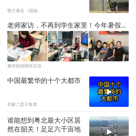
然勾搭上了！
萌力暴击
1跟贴
老师家访，不再到学生家里！今年暑假杭州很多学校推行新型家访
都市快报橙柿互动
中国最繁华的十个大都市
邻家二蛋不靠谱
谁能想到粤北最大小区居
然在韶关！足足六千亩地