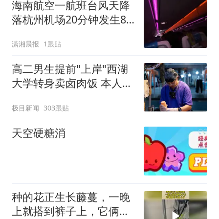
海南航空一航班台风天降
落杭州机场20分钟发生8
次颠簸，乘客：机舱很安
潇湘晨报
1跟贴
静没人说话
高二男生提前"上岸"西湖
大学转身卖卤肉饭 本人发
声
极目新闻
303跟贴
天空硬糖消
种的花正生长藤蔓，一晚
上就搭到裤子上，它俩居