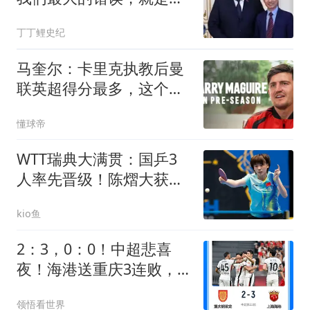
听中国建议和经验
丁丁鲤史纪
马奎尔：卡里克执教后曼
联英超得分最多，这个季
前赛很不错
懂球帝
WTT瑞典大满贯：国乒3
人率先晋级！陈熠大获全
胜，男单输埃及1场
kio鱼
2：3，0：0！中超悲喜
夜！海港送重庆3连败，
逃离降级区，西海岸重回
领悟看世界
第2