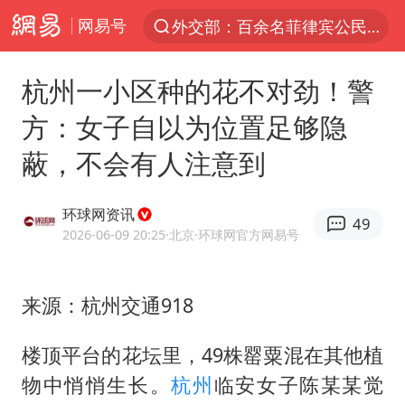
网易号
外交部：百余名菲律宾公民因非法就业、非法居留被依法处理
7月份居民消费价格指数保持温和上涨
杭州一小区种的花不对劲！警
中使馆：重大涉诈逃犯檀某落网
方：女子自以为位置足够隐
台湾不是国家不存在“国格”
蔽，不会有人注意到
百花奖完整获奖名单公布
独闯南太行失联14天的女子已找到
环球网资讯
49
哥伦比亚强震已致超20人死亡
2026-06-09 20:25
·北京
·环球网官方网易号
哥伦比亚发生7.5级地震
伊朗最高领袖将任命数名高级指挥官
来源：杭州交通918
广岛长崎的昨天未必不会是日本的明天
楼顶平台的花坛里，49株罂粟混在其他植
高铁双人座被免票儿童挤成3人座
物中悄悄生长。
杭州
临安女子陈某某觉