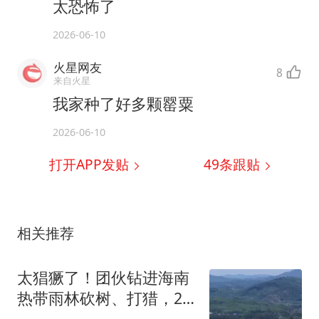
太恐怖了
2026-06-10
火星网友
8
来自火星
我家种了好多颗罂粟
2026-06-10
打开APP发贴
49
条跟贴
相关推荐
太猖獗了！团伙钻进海南
热带雨林砍树、打猎，26
人犯6项罪名