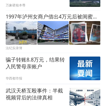
万象硬核本尊
1997年泸州女商户借出4万元后被闺蜜夫妻掐死藏尸花坛28年
法纪实录簿
骗子转账8.8万元，结果转
入民警母亲账户
华西都市报
武汉天桥互殴事件：半截
视频背后的法律真相