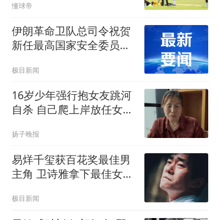
懂球帝
伊朗革命卫队总司令祝贺
新任最高国家安全委员会
秘书
极目新闻
16岁少年强行抱女友跳河
自杀 自己爬上岸放任女友
溺亡
扬子晚报
易烊千玺获百花奖最佳男
主角 卫诗雅拿下最佳女主
角奖
极目新闻