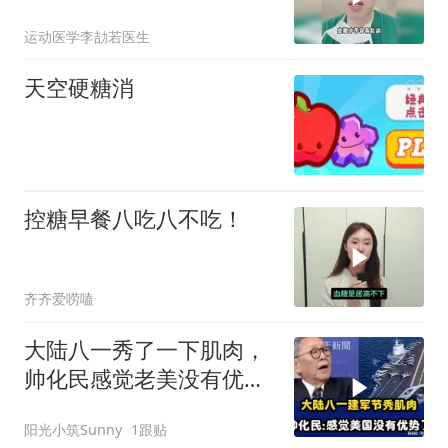
运动医学李劼若医生
天空硬糖消
控糖早餐八吃八不吃！
齐齐爱唠嗑
大陆八一秀了一下肌肉，
帅化民感觉老美没有优势
了
阳光小筑Sunny
1跟贴