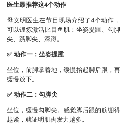
医生最推荐这4个动作
母义明医生在节目现场介绍了4个动作，
可以锻炼激活比目鱼肌：坐姿提踵、勾脚
尖、踮脚尖、深蹲。
✅️ 动作一
：
坐姿提踵
坐位，前脚掌着地，缓慢抬起脚后跟，再
缓慢放下。
✅️ 动作二
：
勾脚尖
坐位，缓慢勾脚尖。感觉脚后跟的筋绷得
越紧，就证明肌肉发力越多。