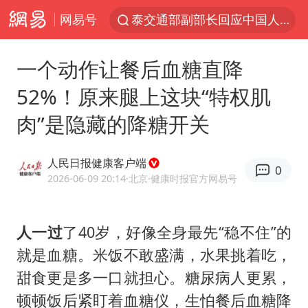
网易号
改名后的“青海拉面”店
勒沃库森U17主帅盛赞赵松源
一个动作让餐后血糖直降
台军“汉光秀”开场闹剧多
52%！原来腿上这块“特权肌
段绚竞因公牺牲 年仅44岁
肉”是隐藏的降糖开关
1岁宝宝碰坏纸巾盒 宝妈被索赔924元
女子开一天一夜空调后二氧化碳中毒
人民日报健康客户端
0
2026-06-09 20:14
·北京
·健康时报官方网易号
97岁英国奶奶飞上天再破吉尼斯纪录
“空调24小时开着更省电”不实
人一过
了40岁，好像全身最先“稳不住”的
“不建议大家买深色蛋糕”
就是血糖。米饭不敢盛满，水果挑着吃，
男子结婚8年3个女儿均非亲生
甜食更是多一口就担心。糖尿病人更累，
男子杀人后逃进深山21年活得像野人
顿顿饭后紧盯着血糖仪，生怕餐后血糖降