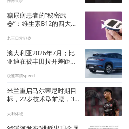
赛博食录
糖尿病患者的“秘密武
器”：维生素B12的四大健
康奇迹
老王日常犯傻
澳大利亚2026年7月；比
亚迪在被丰田拉开差距，
销量回归常态！
极速车情speed
米兰重启马尔蒂尼时期目
标，22岁技术型前腰，3
年身价已涨4倍
大羽体坛
泸溪河发布“桃酥出现金属