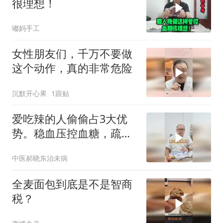
很理想！
嘟妈手工
女性朋友们，千万不要做
这个动作，真的非常危险
沉默开心果
1跟贴
爱吃辣的人偷偷占3大优
势。稳血压控血糖，疏通
血管
中医郝晓东治未病
全麦面包到底是不是智商
税？