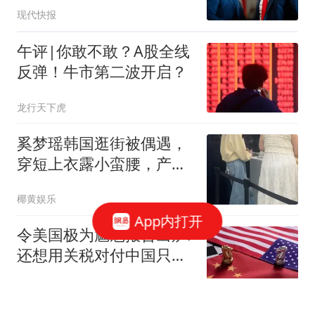
现代快报
午评|你敢不敢？A股全线
反弹！牛市第二波开启？
龙行天下虎
奚梦瑶韩国逛街被偶遇，
穿短上衣露小蛮腰，产后
3年小肚子仍大
椰黄娱乐
App内打开
令美国极为尴尬报告出炉:
还想用关税对付中国只会
失败
环球时报国际