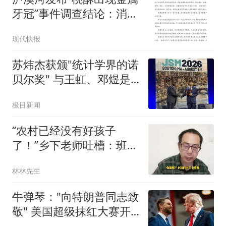
牙冠”事件调查结论：消费
者张女士已澄清，所发视
现代快报
频情况不属实，已主动删
除
苏炜杰获颁"统计学界的诺
贝尔奖" 与王虹、邓煜是
校友
极目新闻
“农村已经没有好孩子
了！”乡下老师吐槽：班里
近一半都是不正常的孩
林林先生
子！
牛弹琴："向特朗普同志致
敬" 美国超级抹红大赛开
始了