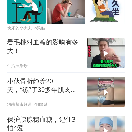
快乐的小大夫
6跟贴
看毛桃对血糖的影响有多
大！
生活浩浩乐
小伙骨折静养20
天，“练”了30多年肌肉直
接萎缩了？网友：存点肌
河南都市频道
44跟贴
肉和脂肪 遇事是真顶用的
保护胰腺稳血糖，记住3
怕4爱