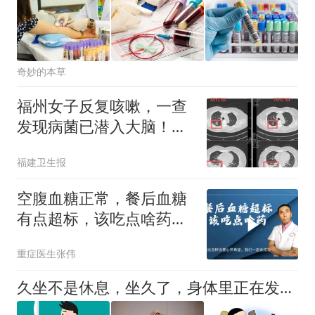
奇妙的本草
福州女子反复咳嗽，一查
发现病菌已潜入大脑！医
生：元凶就在家里，这病
福建卫生报
极易误诊
空腹血糖正常，餐后血糖
有点超标，该吃点啥药？
医生讲清楚
重症医生张伟
久坐不是休息，坐久了，身体里正在发生什么？4类人群快打断久坐