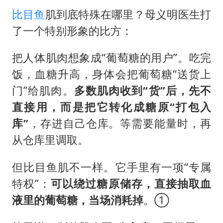
比目鱼
肌到底特殊在哪里？母义明医生打
了一个特别形象的比方：
把人体肌肉想象成“葡萄糖的用户”。吃完
饭，血糖升高，身体会把葡萄糖“送货上
门”给肌肉。
多数肌肉收到
“
货
”
后，先不
直接用，而是把它转化成糖原
“
打包入
库
”
，存进自己仓库。等需要能量时，再
从仓库里调取。
但比目鱼肌不一样。它手里有一项“专属
特权”：
可以绕过糖原储存，直接抽取血
液里的葡萄糖，当场消耗掉
。①