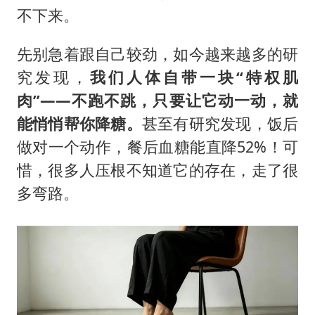
985博士后被曝在妻子孕期出轨后续
不下来。
公司“上四休三”但要降薪1000元
先别急着跟自己较劲，如今越来越多的研
47岁妈妈突然产女 26岁女儿：很震惊
究发现，
我们
人体自带一块
“
特权肌
如何把百年大党建设得更加坚强有力？
肉
”——
不跑不跳，只要让它动一动，就
能悄悄帮你降糖。
甚至有研究发现，饭后
做对一个动作，餐后血糖能直降52%！可
惜，很多人压根不知道它的存在，走了很
多弯路。