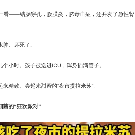
一看——结肠穿孔，腹膜炎，脓毒血症，还并发了急性肾
水肿、坏死了。
几个小时。孩子被送进ICU，浑身插满管子。
起来精致、尝起来甜蜜的“夜市提拉米苏”。
细菌的“狂欢派对”