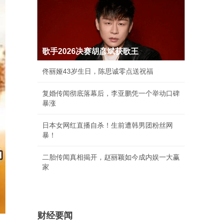
歌手2026决赛胡彦斌获歌王
佟丽娅43岁生日，陈思诚零点送祝福
复婚传闻彻底落幕后，李亚鹏凭一个举动口碑
暴涨
日本女网红直播自杀！生前遭韩男团粉丝网
暴！
二胎传闻真相揭开，赵丽颖如今成内娱一大赢
家
财经要闻