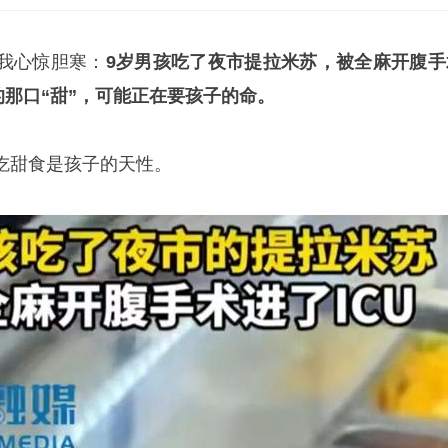
我心惊胆寒：
9岁男孩吃了夜市
提拉米苏
，被全麻开腹手
的那口“甜”，可能正在要孩子的命。
吃甜食是孩子的天性。