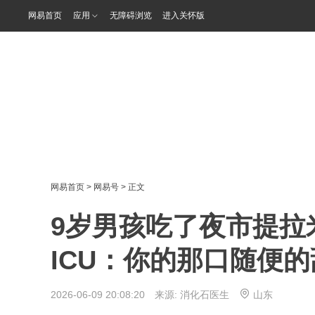
网易首页
应用
无障碍浏览
进入关怀版
网易首页
>
网易号
> 正文
9岁男孩吃了夜市提拉
ICU：你的那口随便
2026-06-09 20:08:20 来源:
消化石医生
山东