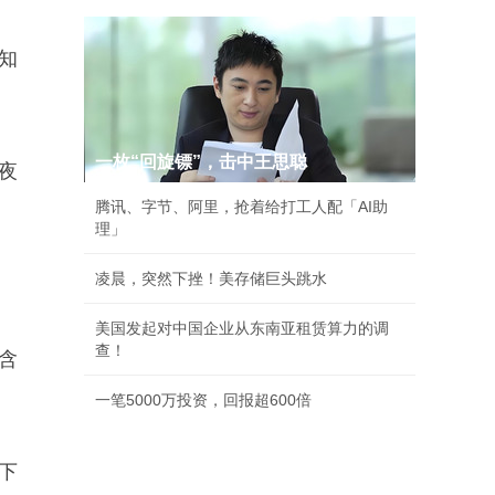
知
一枚“回旋镖”，击中王思聪
夜
腾讯、字节、阿里，抢着给打工人配「AI助
理」
凌晨，突然下挫！美存储巨头跳水
美国发起对中国企业从东南亚租赁算力的调
查！
含
一笔5000万投资，回报超600倍
下