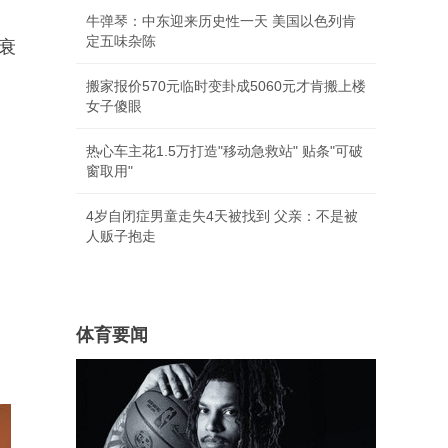
牛弹琴：中东迎来历史性一天 美国以色列肯
定五味杂陈
衰
搬家报价570元临时变卦成5060元才肯搬上楼
女子傻眼
热心车主花1.5万打造"移动急救站" 贴条"可破
窗取用"
4岁自闭症男童走失4天被找到 父亲：不是被
人贩子抱走
体育要闻