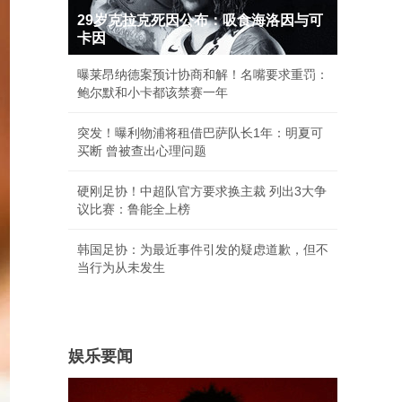
29岁克拉克死因公布：吸食海洛因与可
卡因
曝莱昂纳德案预计协商和解！名嘴要求重罚：
鲍尔默和小卡都该禁赛一年
突发！曝利物浦将租借巴萨队长1年：明夏可
买断 曾被查出心理问题
硬刚足协！中超队官方要求换主裁 列出3大争
议比赛：鲁能全上榜
韩国足协：为最近事件引发的疑虑道歉，但不
当行为从未发生
娱乐要闻