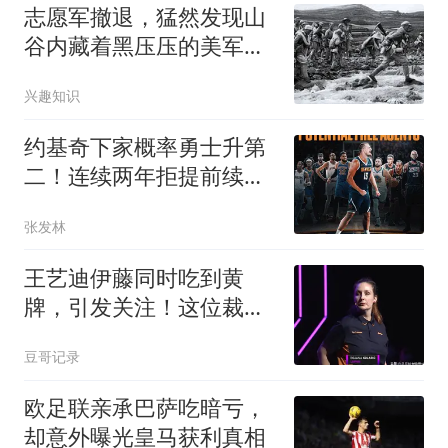
志愿军撤退，猛然发现山
谷内藏着黑压压的美军，
师长涌起大胆念头
兴趣知识
约基奇下家概率勇士升第
二！连续两年拒提前续约
为3.595亿或亏惨
张发林
王艺迪伊藤同时吃到黄
牌，引发关注！这位裁判
已经出示6张黄牌
豆哥记录
欧足联亲承巴萨吃暗亏，
却意外曝光皇马获利真相