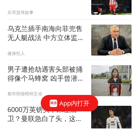
兵哥篮球故事
乌克兰插手南海向菲兜售
无人艇战法 中方立体监控
全开
健身狂人
男子遭抢劫遇害头部被捅
得像个马蜂窝 凶手曾潜逃
30年
都市快报橙柿互动
App内打开
6000万英镑买不来左后
卫？曼联急白了头，这个
美国国脚才是真香选择曼
带你逛体坛
联的左后卫问题，早就不