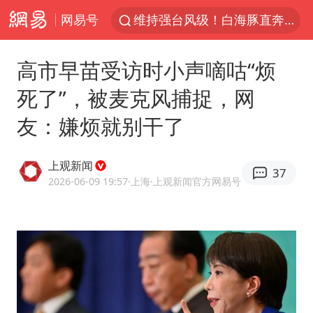
网易号
维持强台风级！白海豚直奔华东沿海
印度暴发金迪普拉病毒
高市早苗受访时小声嘀咕“烦
41岁女子为鼓励女儿考上985研究生
死了”，被麦克风捕捉，网
24小时不关空调 电费反而更低？
友：嫌烦就别干了
美国退回1000亿美元关税
“事业单位招聘不是人情买卖”
上观新闻
37
小伙靠AI减肥 45天瘦40斤进了ICU
2026-06-09 19:57
·上海
·上观新闻官方网易号
李亚鹏向地铁吐血女孩捐99999元
新华社权威快报|我国编制完成新版全月地质图
80后女柜员逆袭成4200亿银行副行长
“银行午休1.5小时”留个窗口行不行