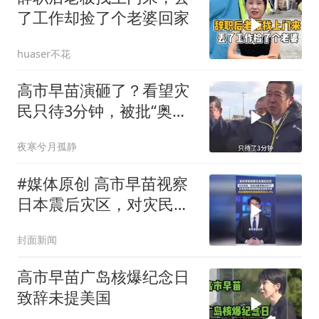
了工作却捡了个老婆回家
huaser不花
高市早苗演砸了？看望灾
民只待3分钟，被批“奥特
曼式”视察
夜寒兮月孤静
#媒体原创 高市早苗视察
日本震后灾区，对灾民
说“您还活着真是太好
封面新闻
了”，日本网友晒视频质疑
其刻意作秀
高市早苗广岛核爆纪念日
致辞未提美国