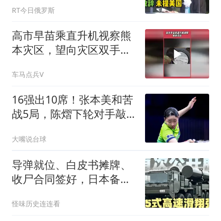
RT今日俄罗斯
高市早苗乘直升机视察熊
本灾区，望向灾区双手合
十，网友疑问：地震过了
车马点兵V
一个礼拜才去？
16强出10席！张本美和苦
战5局，陈熠下轮对手敲
定：女单1号种子
大嘴说台球
导弹就位、白皮书摊牌、
收尸合同签好，日本备战
进入“倒计时”？
怪味历史连连看