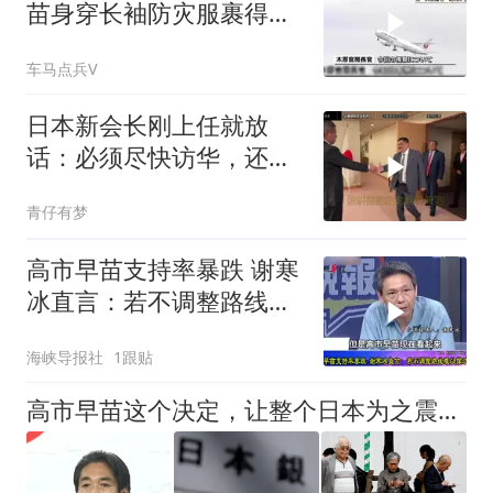
苗身穿长袖防灾服裹得严
实前往熊本灾区视察
车马点兵V
日本新会长刚上任就放
话：必须尽快访华，还点
名批评了高市早苗
青仔有梦
高市早苗支持率暴跌 谢寒
冰直言：若不调整路线难
以撑过今年
海峡导报社
1跟贴
高市早苗这个决定，让整个日本为之震动，等她下台后哪管洪水滔天