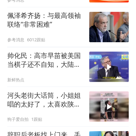
佩泽希齐扬：与最高领袖
联络“非常困难”
参考消息
6012跟贴
帅化民：高市早苗被美国
当棋子还不自知，大陆有
很多办法搞垮日本
新鲜热点
河头老街大话筒，小姐姐
唱的太好了，太喜欢陕北
的这个调调了！
狗子爱自拍
1跟贴
辞职后老板找上门来，丢