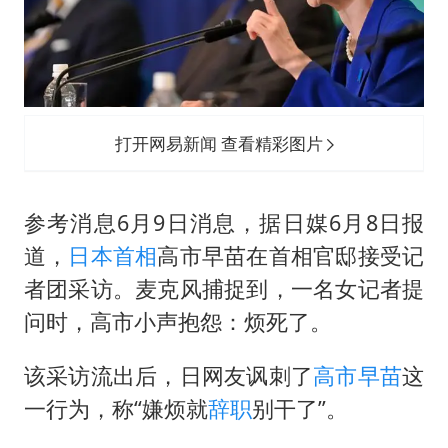
如何把百年大党建设得更加坚强有力
曝张一鸣下死命令：不依赖AI蒸馏技术
余承东口误将24999元电脑报成2499
你常吃的兰州拉面要改名了
打开网易新闻 查看精彩图片
李嫣近照曝光
总书记关心百姓身边这些民生大事
参考消息6月9日消息，据日媒6月8日报
道，
日本首相
高市早苗
在首相官邸接受记
者团采访。
麦克风
捕捉到，一名女记者提
问时，高市小声抱怨：烦死了。
该采访流出后，日网友讽刺了
高市早苗
这
一行为，称“嫌烦就
辞职
别干了”。