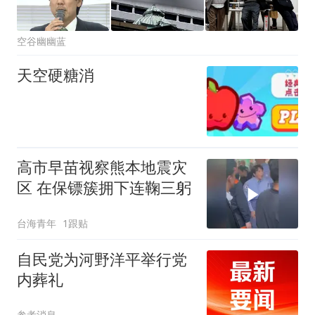
空谷幽幽蓝
天空硬糖消
高市早苗视察熊本地震灾
区 在保镖簇拥下连鞠三躬
台海青年
1跟贴
自民党为河野洋平举行党
内葬礼
参考消息