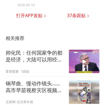
2026-06-10
打开APP发贴
37
条跟贴
相关推荐
帅化民：任何国家争的都
是经济，大陆可以用经济
打败他们！
爱屋鸳鸯
1跟贴
钢琴曲、慢动作镜头……
高市早苗视察灾区视频翻
车，被讽“仿佛在拍女主宣
北青网-北京青年报
传片”