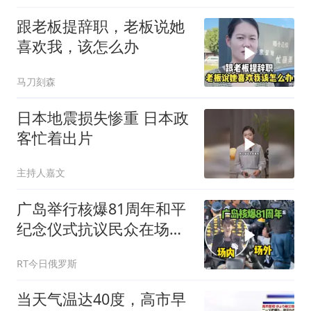
跟老板提辞职，老板说她
喜欢我，该怎么办
马刀刻森
日本地震损失惨重 日本政
客忙着出片
主持人嘉文
广岛举行核爆81周年和平
纪念仪式抗议民众在场外
被驱离
RT今日俄罗斯
当天气温达40度，高市早