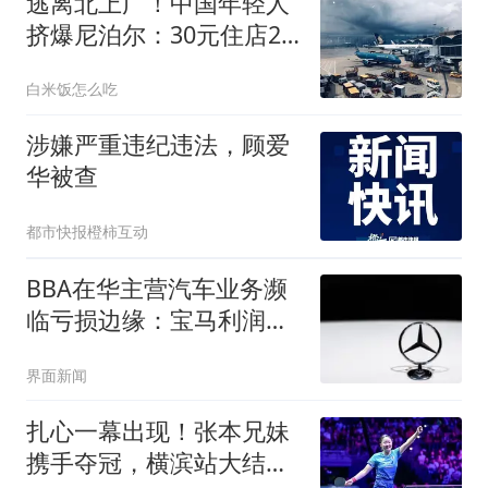
逃离北上广！中国年轻人
挤爆尼泊尔：30元住店20
元上课，太香了
白米饭怎么吃
涉嫌严重违纪违法，顾爱
华被查
都市快报橙柿互动
BBA在华主营汽车业务濒
临亏损边缘：宝马利润跌
幅最高
界面新闻
扎心一幕出现！张本兄妹
携手夺冠，横滨站大结