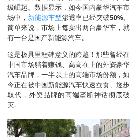
级崛起。数据显示，如今国内豪华汽车市
场中，
新能源车型
渗透率已经突破
50%
。
简单来说，市场上每卖出两台豪华车，就
有一台是国产新能源汽车。
这是极具里程碑意义的跨越！那些曾经在
中国市场躺着赚钱、高高在上的外资豪华
汽车品牌，一半以上的高端市场份额，如
今正在被中国新能源汽车快速蚕食、逐步
取代，外资品牌的高端垄断神话彻底破
灭。