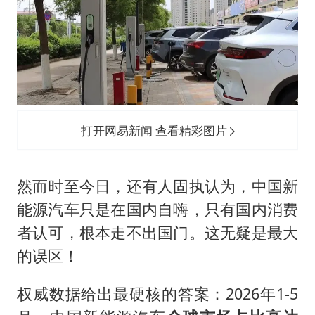
打开网易新闻 查看精彩图片
然而时至今日，还有人固执认为，中国新
能源汽车只是在国内自嗨，只有国内消费
者认可，根本走不出国门。这无疑是最大
的误区！
权威数据给出最硬核的答案：2026年1-5