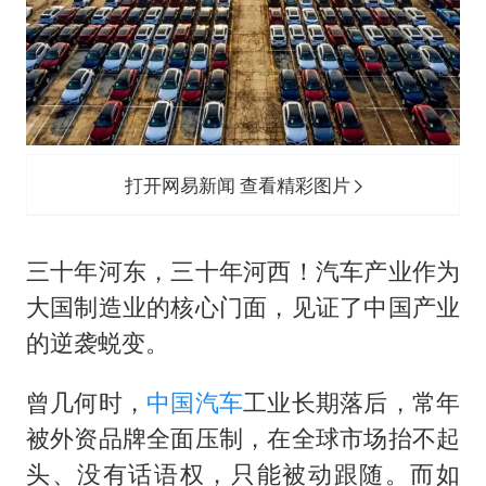
打开网易新闻 查看精彩图片
三十年河东，三十年河西！汽车产业作为
大国制造业的核心门面，见证了中国产业
的逆袭蜕变。
曾几何时，
中国汽车
工业长期落后，常年
被外资品牌全面压制，在全球市场抬不起
头、没有话语权，只能被动跟随。而如