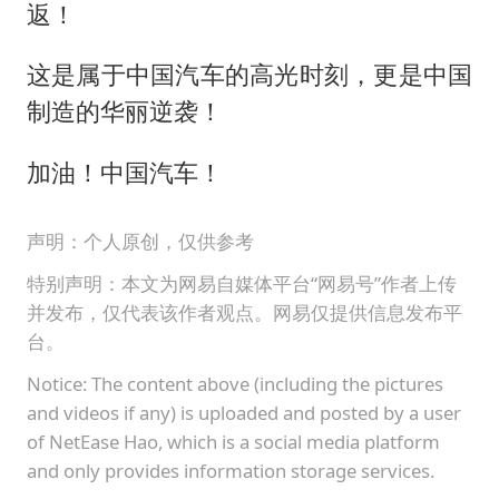
返！
这是属于中国汽车的高光时刻，更是中国
制造的华丽逆袭！
加油！中国汽车！
声明：个人原创，仅供参考
特别声明：本文为网易自媒体平台“网易号”作者上传
并发布，仅代表该作者观点。网易仅提供信息发布平
台。
Notice: The content above (including the pictures
and videos if any) is uploaded and posted by a user
of NetEase Hao, which is a social media platform
and only provides information storage services.