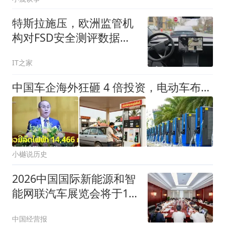
特斯拉施压，欧洲监管机
构对FSD安全测评数据保
密
IT之家
中国车企海外狂砸 4 倍投资，电动车布局重构全球汽车产业
小樾说历史
2026中国国际新能源和智
能网联汽车展览会将于10
月在京启幕 九大展区打造
中国经营报
产业新生态