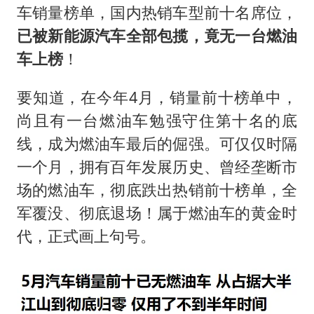
上海全力守护市民“菜篮子”
车销量榜单，国内热销车型前十名席位，
暑期研学游升温 在旅途中增长知识
已被新能源汽车全部包揽，竟无一台燃油
猫咪过火把节被抹成黑猫
车上榜
！
宝妈给四胞胎取名平安喜乐
要知道，在今年4月，销量前十榜单中，
BLG经理辟谣Bin离队
尚且有一台燃油车勉强守住第十名的底
总书记点赞的非遗苗绣焕发新生机
线，成为燃油车最后的倔强。可仅仅时隔
一个月，拥有百年发展历史、曾经垄断市
场的燃油车，彻底跌出热销前十榜单，全
军覆没、彻底退场！属于燃油车的黄金时
代，正式画上句号。