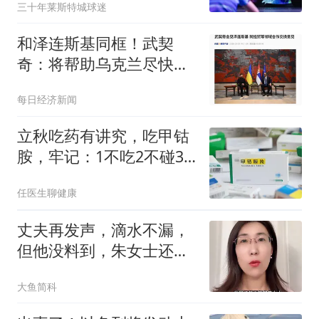
三十年莱斯特城球迷
和泽连斯基同框！武契
奇：将帮助乌克兰尽快加
入欧盟，支持乌领土完整
每日经济新闻
立秋吃药有讲究，吃甲钴
胺，牢记：1不吃2不碰3
件事
任医生聊健康
丈夫再发声，滴水不漏，
但他没料到，朱女士还有
张不为人知的底牌
大鱼简科