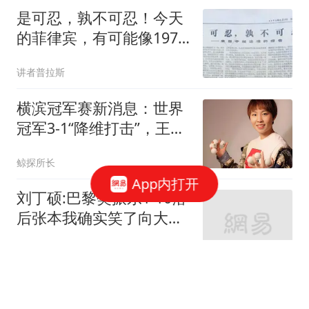
是可忍，孰不可忍！今天
的菲律宾，有可能像1979
年的越南下场吗？
讲者普拉斯
横滨冠军赛新消息：世界
冠军3-1“降维打击”，王艺
迪大杀四方！
鲸探所长
App内打开
刘丁硕:巴黎樊振东1-10落
后张本我确实笑了向大家
道歉不该这么做
哄动一时啊
握草！湖人也深陷合同违
规疑云？相关爆料令人咋