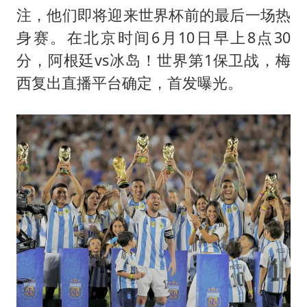
笔试第一被劝弃考涉事副校长被撤职
注，他们即将迎来世界杯前的最后一场热
构建更高水平的全民健身公共服务体系
身赛。在北京时间6月10日早上8点30
挡“张雪机车”民进党当局怕什么
分，阿根廷vs冰岛！世界第1保卫战，梅
香港高温刷新历史纪录
西复出直播平台确定，首发曝光。
灌溉水坝被隔成鱼塘 村民投诉20余年
中国第1高楼阻尼器摆动明显
奋力开创中国式现代化建设新局面