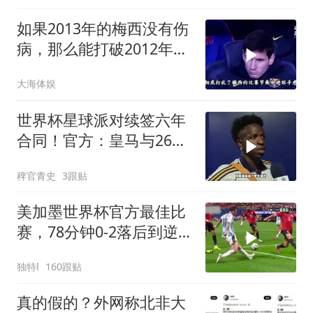
如果2013年的梅西没有伤
病，那么能打破2012年自
己91球的记录吗
大海体娱
世界杯星球派对续签六年
合同！官方：皇马与26岁
维尼修斯完成续约，新合
稗官青史
3跟贴
同至2032年！维尼修斯续
约
美加墨世界杯官方最佳比
赛，78分钟0-2落后到逆
转全过程！
独特l
160跟贴
真的假的？外网称北非大