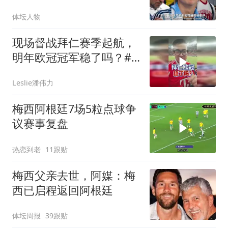
救祖国阿根廷！
体坛人物
现场督战拜仁赛季起航，
明年欧冠冠军稳了吗？#
潘谈世界杯 #拜仁 #拜仁
Leslie潘伟力
香港行 #潘伟力
梅西阿根廷7场5粒点球争
议赛事复盘
热恋到老
11跟贴
梅西父亲去世，阿媒：梅
西已启程返回阿根廷
体坛周报
39跟贴