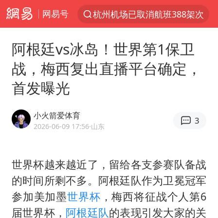
网易号
上半年我国经营主体结构持续优化
白海豚将给京津冀带来大暴雨
阿根廷vs冰岛！世界第1保卫
《披荆斩棘2026》阵容官宣
战，梅西复出直播平台确定，
国足U17与阿森纳决赛取消 并列冠军
首发曝光
2025年小学教师减少13.19万
王艺迪2-4不敌张本美和止步4强
小火箭爱体育
3
以军士兵把枪口对准中国记者
2026-06-09 17:56
·山东
上门女婿出轨女邻居多年被判重婚罪
韩军前线部队连曝丑闻
世界杯越来越近了，留给各支参赛队备战
的时间所剩不多。阿根廷队作为卫冕冠军
女子发现前夫婚内与第三者育子
参加美加墨
世界杯
，梅西将征战个人第6
《龙餐馆》 冲奖
届世界杯，
阿根廷队
的表现引发大家的关