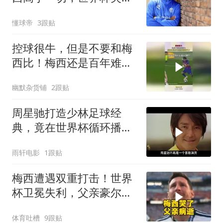
后被网暴过
懂球帝
3跟贴
控球很牛，但是不要和梅
西比！梅西还是百年难遇
的控球天才！
幽默杂货铺
2跟贴
周星驰打造少林足球经
典，竟在世界杯循环播
放，影史传奇诞生
雨轩电影
1跟贴
梅西遭遇双重打击！世界
杯卫冕失利，父亲豪尔赫
不幸离世
体育吐槽
9跟贴