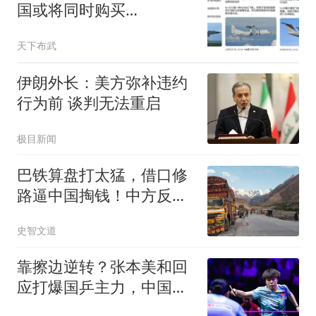
国或将同时购买
歼-10CE、空警-500和
天下布武
运-20B！
伊朗外长：美方弥补违约
行为前 谈判无法重启
极目新闻
巴铁算盘打太猛，借口修
路逼中国掏钱！中方反
击：想白拿钱没门！
史智文道
靠擦边逆转？张本美和回
应打爆国乒主力，中国教
练不喊暂停惹争议