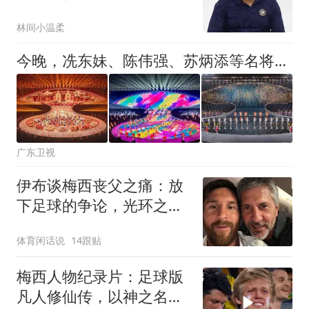
又深？
林间小温柔
今晚，冼东妹、陈伟强、苏炳添等名将赴约！广东卫视4K直播省运会暨省残运会开幕式
广东卫视
伊布谈梅西丧父之痛：放
下足球的争论，光环之下
他只是一名普通儿子
体育闲话说
14跟贴
梅西人物纪录片：足球版
凡人修仙传，以神之名拯