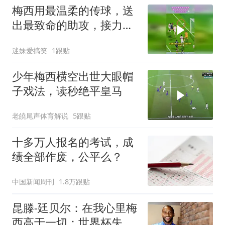
梅西用最温柔的传球，送
出最致命的助攻，接力完
成绝杀！
迷妹爱搞笑
1跟贴
少年梅西横空出世大眼帽
子戏法，读秒绝平皇马
老皢尾声体育解说
5跟贴
十多万人报名的考试，成
绩全部作废，公平么？
中国新闻周刊
1.8万跟贴
昆滕-廷贝尔：在我心里梅
西高于一切；世界杯失点