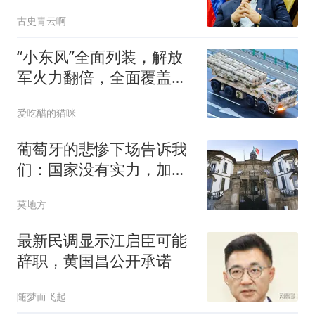
线跟中国打一仗吗
古史青云啊
“小东风”全面列装，解放
军火力翻倍，全面覆盖台
海，台专家都点赞
爱吃醋的猫咪
葡萄牙的悲惨下场告诉我
们：国家没有实力，加入
什么条约都没用
莫地方
最新民调显示江启臣可能
辞职，黄国昌公开承诺
随梦而飞起