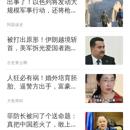
出事了！以色列将发动大
规模军事行动，还将枪口
对准中国记者？
阿器谈史
被打出原形！伊朗越境斩
首，美军拆光爱国者跑
路，库尔德彻底被卖
古史青云啊
人狂必有祸！婚外培育胚
胎、逼警方出手，富豪男
子终为荒唐买了单
大鱼简科
菲防长被问了个送命题：
真把中国惹火了，敢上前