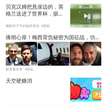
贝克汉姆把悬崖边的，英
格兰送进了世界杯，据说
这一脚值10亿英镑
幽默段子手的秘密基地
6跟贴
痛彻心扉！梅西背负秘密为国征战，功成归来却永失至亲
眼界看世界
4跟贴
天空硬糖消