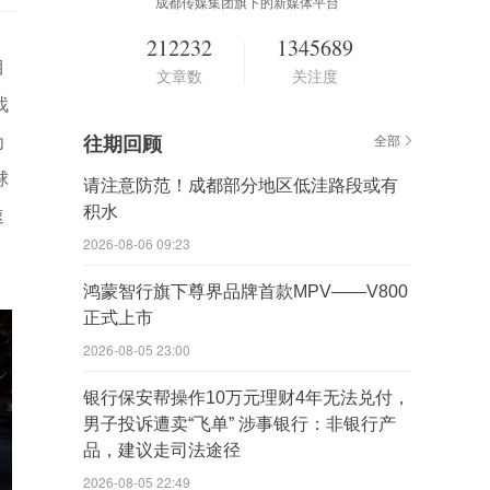
成都传媒集团旗下的新媒体平台
212232
1345689
目
文章数
关注度
找
为
往期回顾
全部
球
请注意防范！成都部分地区低洼路段或有
积水
速
2026-08-06 09:23
鸿蒙智行旗下尊界品牌首款MPV——V800
正式上市
2026-08-05 23:00
银行保安帮操作10万元理财4年无法兑付，
男子投诉遭卖“飞单” 涉事银行：非银行产
品，建议走司法途径
2026-08-05 22:49