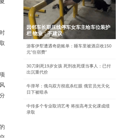
夏
因邻车长期压线停车女车主给车位装护
时
栏 物业：不建议
取
游客伊犁遭遇奇葩账单：睡车里被酒店收150
元"住宿费"
30刀刺死19岁女孩 死刑改死缓当事人：已付
出沉重代价
项
风
牛弹琴：俄乌双方彻底杀红眼 俄官员光天化
日下被暗杀
分
中传多个专业取消艺考 将按高考文化课成绩
录取
的
交