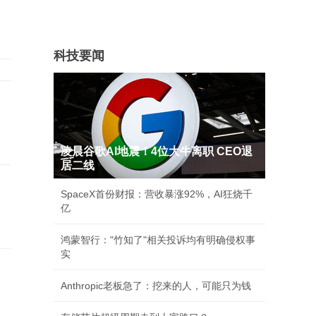
科技要闻
凌晨谷歌AI地震！4位大牛离职 CEO退
居二线
SpaceX首份财报：营收暴涨92%，AI狂烧千
亿
鸿蒙智行："竹知了"相关投诉均有明确侵权事
实
Anthropic老板急了：挖来的人，可能只为钱