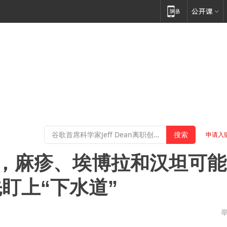
申请入
杯，麻疹、埃博拉和汉坦可能
盯上“下水道”