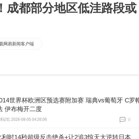
！成都部分地区低洼路段或
载网易新闻客户端
2014世界杯欧洲区预选赛附加赛 瑞典vs葡萄牙 C罗
法 伊布梅开二度
忆 2026-08-05 04:26:06
0
跟贴
0
比利时14秒超级反击绝杀+让2追3惊天大逆转日本