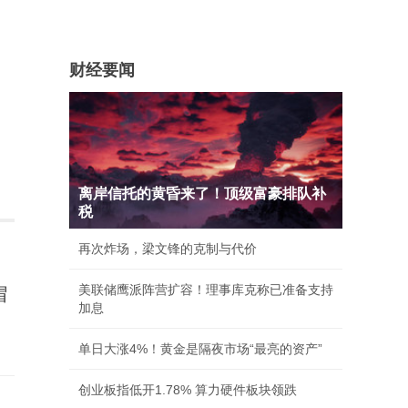
财经要闻
离岸信托的黄昏来了！顶级富豪排队补
税
再次炸场，梁文锋的克制与代价
美联储鹰派阵营扩容！理事库克称已准备支持
帽
加息
单日大涨4%！黄金是隔夜市场“最亮的资产”
创业板指低开1.78% 算力硬件板块领跌