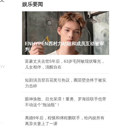
娱乐要闻
ENHYPEN西村力站姐和成员互动被审
判
富豪丈夫去世5年后，63岁毛阿敏现状曝光，
儿女相伴，清醒自在
短剧演员登百花奖引热议，圈层壁垒终于被实
力击碎
眼神涣散、目光呆滞！董勇、罗海琼联手也带
不动这个“拖油瓶”！
离婚9年后，程愫和傅程鹏联手，给内娱所有
离异夫妻上了一课