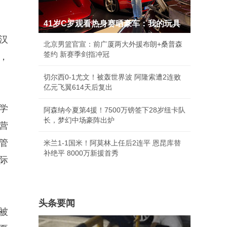
41岁C罗观看热身赛晒豪车：我的玩具
汉
北京男篮官宣：前广厦两大外援布朗+桑普森
签约 新赛季剑指冲冠
，
切尔西0-1尤文！被轰世界波 阿隆索遭2连败
亿元飞翼614天后复出
学
阿森纳今夏第4援！7500万镑签下28岁纽卡队
长，梦幻中场豪阵出炉
营
管
米兰1-1国米！阿莫林上任后2连平 恩昆库替
补绝平 8000万新援首秀
际
头条要闻
被