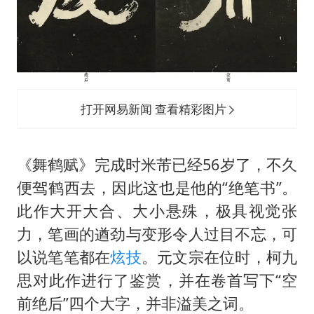
打开网易新闻 查看精彩图片
《舞鹤赋》完成时米芾已经56岁了，不久
便驾鹤西去，因此这也是他的“绝笔书”。
此作大开大合、大小悬殊，极具视觉张
力，笔画的遒劲与变形令人过目不忘，可
以说笔笔都在
炫技
。元文宗在位时，柯九
思对此作进行了鉴赏，并在卷首写下“空
前绝后”四个大字，并非溢美之词。