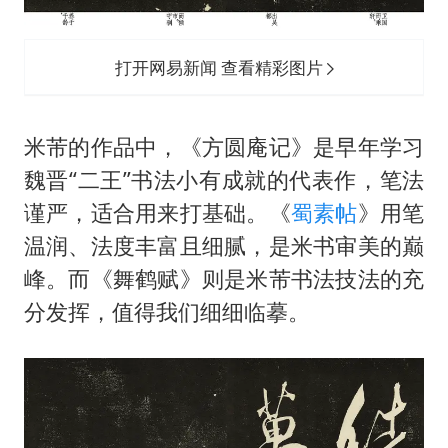
打开网易新闻 查看精彩图片
米芾的作品中，《方圆庵记》是早年学习
魏晋“二王”书法小有成就的代表作，笔法
谨严，适合用来打基础。《
蜀素帖
》用笔
温润、法度丰富且细腻，是米书审美的巅
峰。而《舞鹤赋》则是米芾书法技法的充
分发挥，值得我们细细临摹。