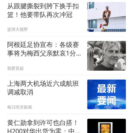
从跟腱撕裂到胯下换手扣
篮！他要带队再次冲冠
篮球大视野
阿根廷足协宣布：各级赛
事将为梅西父亲默哀1分
钟 皇马巴萨官方哀悼
我爱英超
上海两大机场近六成航班
调减取消
每日经济新闻
黄仁勋拿到许可也白搭！
H200对华出货为零：中企