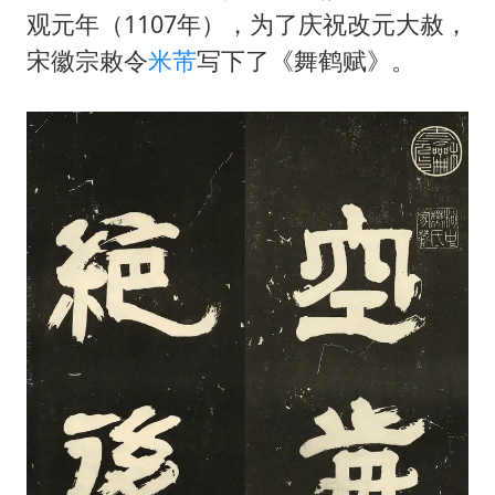
黄金牛市回来了吗
观元年（1107年），为了庆祝改元大赦，
酒店花洒现排泄物住客索赔遭拒
宋徽宗敕令
米芾
写下了《舞鹤赋》。
杭州全市有序停课
36岁男演员成景区NPC后人气爆棚
乐享全民健身 共筑健康中国