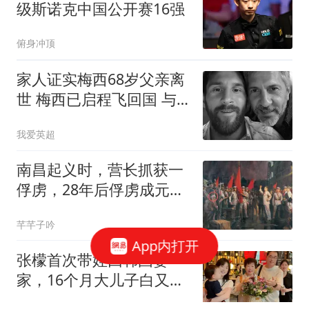
级斯诺克中国公开赛16强
俯身冲顶
家人证实梅西68岁父亲离
世 梅西已启程飞回国 与
父亲作最后的告别
我爱英超
南昌起义时，营长抓获一
俘虏，28年后俘虏成元
帅，而营长成少将
芊芊子吟
App内打开
张檬首次带娃回韩国婆
家，16个月大儿子白又
帅，看得都是英文绘本