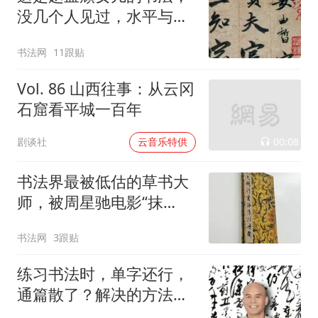
没几个人见过，水平与父
亲相差不大！
书法网
11跟贴
Vol. 86 山西往事：从云冈
石窟看平城一百年
00:08
剧谈社
云音乐特供
书法界最被低估的草书大
师，被周星驰电影“抹
黑”，真实水平位居明代第
书法网
3跟贴
一！
练习书法时，单字还行，
通篇散了？解决的方法在
这本书里！