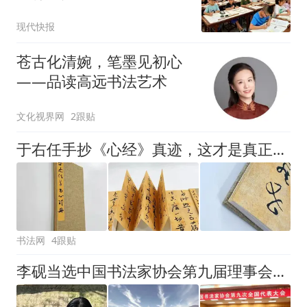
现代快报
苍古化清婉，笔墨见初心
——品读高远书法艺术
文化视界网
2跟贴
于右任手抄《心经》真迹，这才是真正的“标准草书”，林散之根本比不了！
书法网
4跟贴
李砚当选中国书法家协会第九届理事会理事