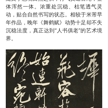
体浑然一体。浓重处沉稳、枯笔透气灵
动，贴合自然书写的状态。相较于米芾早
年作品，晚年《舞鹤赋》动势十足却不失
沉稳法度，真正达到“人书俱老”的艺术境
界。