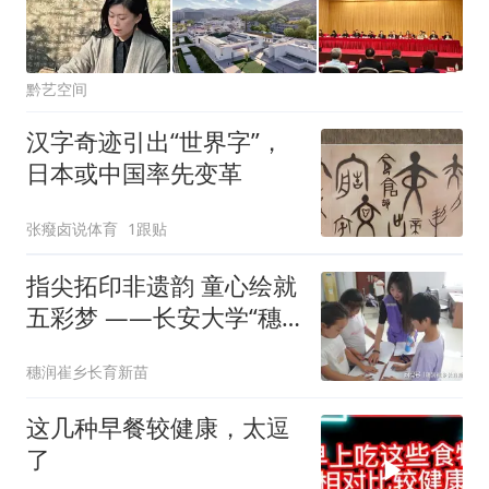
黔艺空间
汉字奇迹引出“世界字”，
日本或中国率先变革
张癈卤说体育
1跟贴
指尖拓印非遗韵 童心绘就
五彩梦 ——长安大学“穗
润崔乡，长育新苗”实践队
穗润崔乡长育新苗
开展趣味手指画创意美育
课堂
这几种早餐较健康，太逗
了