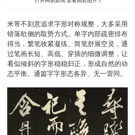
打开网易新闻 查看精彩图片
米芾不刻意追求字形对称规整，大多采用
错落欹侧的取势方式。单字内部疏密排布
得当，繁笔收紧凝练、简笔舒展空灵，通
过笔画长短、高低、穿插的细微调整，让
看似倾斜的字形稳稳归正，形成自然的动
态平衡。通篇字字形态各异、无一雷同。