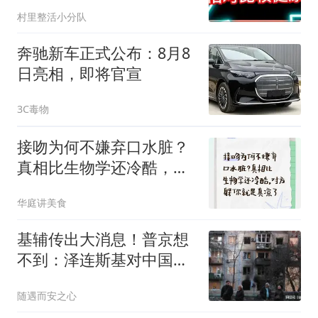
村里整活小分队
奔驰新车正式公布：8月8
日亮相，即将官宣
3C毒物
接吻为何不嫌弃口水脏？
真相比生物学还冷酷，对
方躲你就是真凉了
华庭讲美食
基辅传出大消息！普京想
不到：泽连斯基对中国的
态度变得这么快！
随遇而安之心