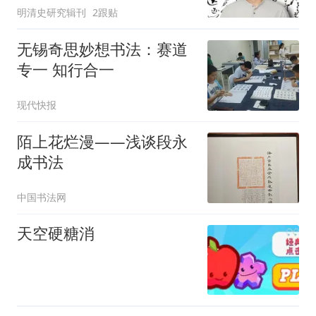
明清史研究辑刊
2跟贴
无锡奇思妙想书法：赛道
专一 知行合一
现代快报
陌上花烂漫——浅谈段永
成书法
中国书法网
天空硬糖消