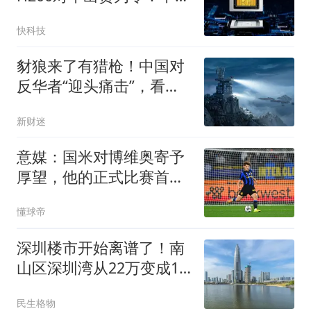
46%算力预算涌向国产芯
快科技
片
豺狼来了有猎枪！中国对
反华者“迎头痛击”，看得
人热血沸腾
新财迷
意媒：国米对博维奥寄予
厚望，他的正式比赛首秀
不会等太久
懂球帝
深圳楼市开始离谱了！南
山区深圳湾从22万变成15
万，现在能入手了么？
民生格物