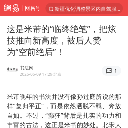
网易号
新疆优化调整景区内自驾服务费
梁家辉：到内地拍戏不是北上是回归
这是米芾的“临终绝笔”，把炫
茅台部分直营店飞天茅台提价
技推向新高度，被后人赞
情侣在平潭拍日出时坠崖致一死一伤
为“空前绝后”！
泰国初中生饮弹自尽前开了26枪
台当局重金为“台独”织“皇帝新衣”
书法网
1
几元成本的AI广告导致千万市值蒸发
2026-06-09 17:29
·北京
老挝国会主席赛宋蓬逝世
夏日经济乘“热”而上 消费市场向“新”而行
米芾晚年的书法并没有像孙过庭所说的那
样“复归平正”，而是依然洒脱不羁、奔放
白海豚将正面袭击贯穿浙江
自如。不过，“癫狂”背后是扎实的功力和
酒店回应车内过夜被收150元
丰富的古法，这正是米书的妙处。北宋大