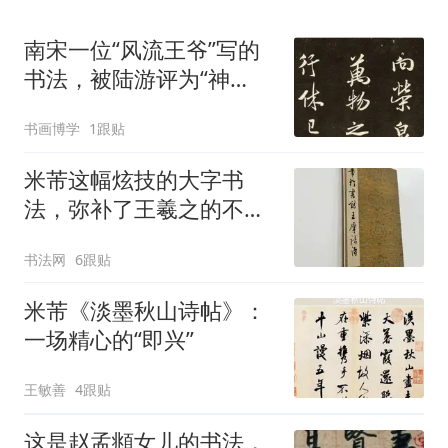
南宋一位“风流王爷”写的
书法，被陆游评为“神
品”，董其昌：比得上米
书画博学
1跟贴
芾！
米芾这幅炫技的大字书
法，弥补了王羲之的不
足，900年来无人能超
书法网
6跟贴
越！
米芾《淡墨秋山诗帖》：
一场精心的“即兴”
王敏善
4跟贴
这是赵孟頫女儿的书法，