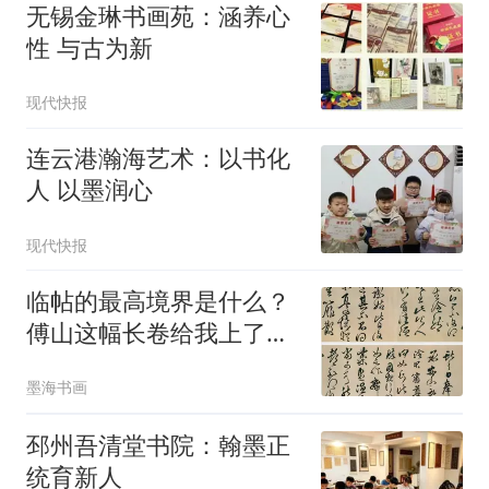
无锡金琳书画苑：涵养心
性 与古为新
现代快报
连云港瀚海艺术：以书化
人 以墨润心
现代快报
临帖的最高境界是什么？
傅山这幅长卷给我上了一
课：临帖是在写自己
墨海书画
邳州吾清堂书院：翰墨正
统育新人