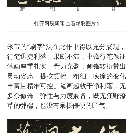
打开网易新闻 查看精彩图片
米芾的“刷字”法在此作中得以充分展现，
行笔迅捷利落、果断不滞，中锋行笔保证
笔画厚重扎实、骨力充盈，侧锋转折带出
灵动姿态，提按顿挫、粗细、疾徐的变化
丰富且精准可控。笔画起收干净利落，无
多余修饰，弹性与力度兼备，既无狂野潦
草的弊端，也没有呆板僵硬的匠气。