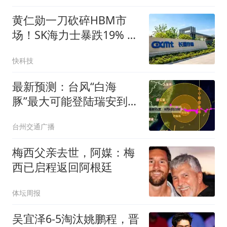
黄仁勋一刀砍碎HBM市
场！SK海力士暴跌19% 唯
独长鑫安然无恙
快科技
最新预测：台风“白海
豚”最大可能登陆瑞安到三
门一带沿海！浙江多地发
台州交通广播
布山洪红色预警
梅西父亲去世，阿媒：梅
西已启程返回阿根廷
体坛周报
吴宜泽6-5淘汰姚鹏程，晋