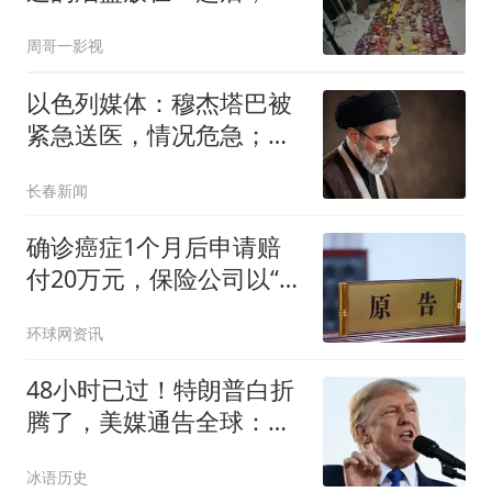
现了一个惊人秘密！
周哥一影视
以色列媒体：穆杰塔巴被
紧急送医，情况危急；上
述说法并未得到伊朗官方
长春新闻
证实
确诊癌症1个月后申请赔
付20万元，保险公司以“未
在10日内通知”为由拒赔，
环球网资讯
法院判了
48小时已过！特朗普白折
腾了，美媒通告全球：中
国再买80万吨大豆
冰语历史