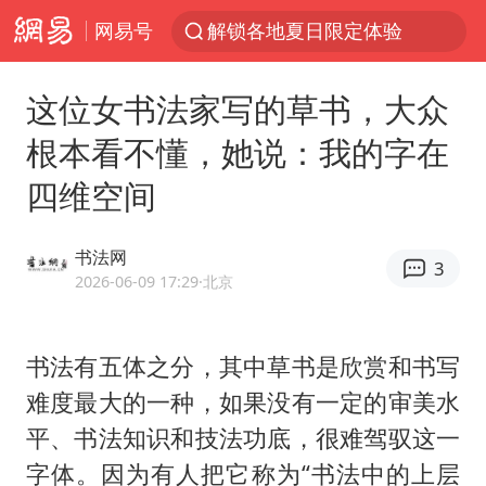
网易号
解锁各地夏日限定体验
白海豚将正面袭击贯穿浙江
这位女书法家写的草书，大众
视频丨中国东方电气集团原党组副书记、董事宋致远被查
根本看不懂，她说：我的字在
四川宜宾市珙县发生3.4级地震
四维空间
黄金创今年来最大单周涨幅
香港宏福苑火灾或由烟头引起
书法网
3
浙江台州《告全体市民书》
2026-06-09 17:29
·北京
媒体：“内容由AI生成”不是免责盾牌
女主硬加吻戏短剧已下架
书法有五体之分，其中草书是欣赏和书写
难度最大的一种，如果没有一定的审美水
周末打虎 宋致远被查
平、书法知识和技法功底，很难驾驭这一
台风白海豚实时路径
字体。因为有人把它称为“书法中的上层