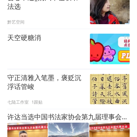
法选
黔艺空间
天空硬糖消
守正清雅入笔墨，褒贬沉
浮话管峻
七陆工作室
1跟贴
许达当选中国书法家协会第九届理事会理事