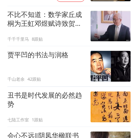
不比不知道：数学家丘成
桐为王虹邓煜赋诗致贺，
书法家在抄录古人
千千千里马
8跟贴
贾平凹的书法与润格
千山老余
42跟贴
丑书是时代发展的必然趋
势
七陆工作室
1跟贴
会心不远‖阴凤华楹联书