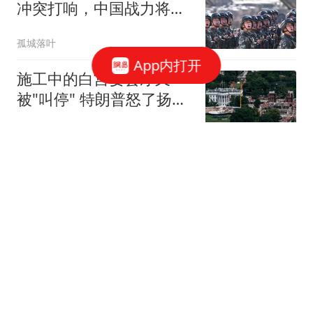
冲突打响，中国战力将达
无人知晓的境地
孤城落叶
App内打开
施工中的白宫宴会厅又
被"叫停" 特朗普怒了扬言
要上诉
看看新闻Knews
全网统一战线！贾冰饭局
风波，所有人都在指责偷
拍者
东方不败然多多
美国宣布制裁洽洽瓜子等
中国零食，美国网友：制
裁到我的大动脉了