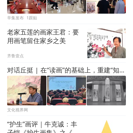
辛集发布
1跟贴
老家五莲的画家王君：要
用画笔留住家乡之美
齐鲁壹点
对话丘挺 | 在“读画”的基础上，重建“知行合一”的创作理论与实践体系
文化视界网
“护生”画评｜牛克诚：丰
子恺《护生画集》之《拾