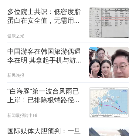
多位院士共识：低密度脂
蛋白在安全值，无需用药
降脂
健康之光
中国游客在韩国旅游偶遇
李在明 其拿起手机与游客
合影
新民晚报
“白海豚”第一波台风雨已
上岸！已排除极端路径，
将在浙江中南沿海登陆，
新闻晨报随申Hi
上海8-11日明显风雨
国际媒体大胆预判：一旦