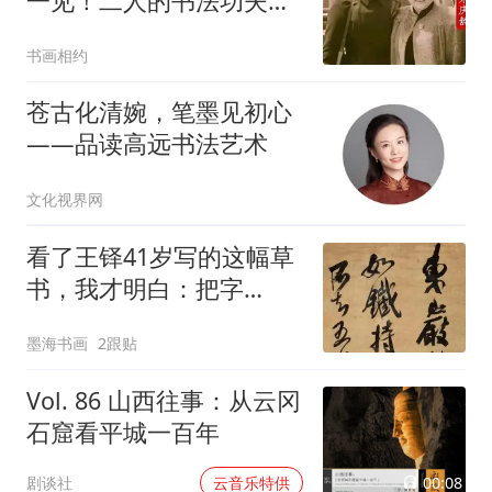
一见！二人的书法功夫深
厚！但格调不同！欧体古
书画相约
板至极，行书不足观？
苍古化清婉，笔墨见初心
——品读高远书法艺术
文化视界网
看了王铎41岁写的这幅草
书，我才明白：把字
写“老”，比写“熟”难十倍
墨海书画
2跟贴
Vol. 86 山西往事：从云冈
石窟看平城一百年
00:08
剧谈社
云音乐特供