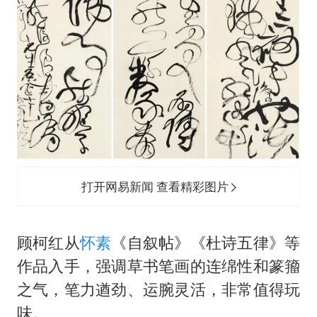
打开网易新闻 查看精彩图片
顾柯红从
怀素
《自叙帖》《杜诗五律》等
作品入手，强调草书笔画的连绵性和篆籀
之气，笔力遒劲、运腕灵活，非常值得玩
味。