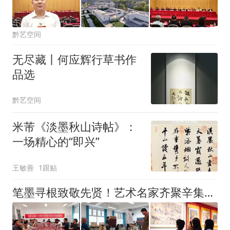
黔艺空间
无尽藏丨何应辉行草书作
品选
黔艺空间
米芾《淡墨秋山诗帖》：
一场精心的“即兴”
王敏善
1跟贴
笔墨寻根致敬先贤！艺术名家齐聚辛集共话为民艺术