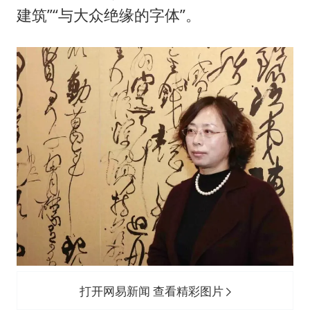
郑丽文：台湾从来没有“独立”过
建筑”“与大众绝缘的字体”。
女子网购名牌包发现是自己丢的那只
《给阿嬷的情书》售后来了
多个明星演唱会取消
万岁山接盘烂尾恒大文旅城
上海轮渡全线停航
人民的健康、体质、幸福一脉相承
打开网易新闻 查看精彩图片